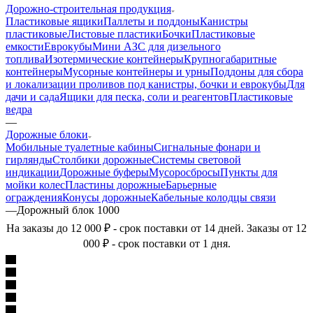
Дорожно-строительная продукция
Пластиковые ящики
Паллеты и поддоны
Канистры
пластиковые
Листовые пластики
Бочки
Пластиковые
емкости
Еврокубы
Мини АЗС для дизельного
топлива
Изотермические контейнеры
Крупногабаритные
контейнеры
Мусорные контейнеры и урны
Поддоны для сбора
и локализации проливов под канистры, бочки и еврокубы
Для
дачи и сада
Ящики для песка, соли и реагентов
Пластиковые
ведра
—
Дорожные блоки
Мобильные туалетные кабины
Сигнальные фонари и
гирлянды
Столбики дорожные
Системы световой
индикации
Дорожные буферы
Мусоросбросы
Пункты для
мойки колес
Пластины дорожные
Барьерные
ограждения
Конусы дорожные
Кабельные колодцы связи
—
Дорожный блок 1000
На заказы до 12 000 ₽ - срок поставки от 14 дней. Заказы от 12
000 ₽ - срок поставки от 1 дня.