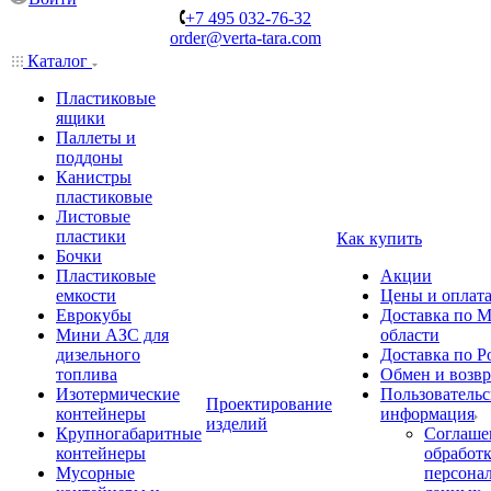
+7 495 032-76-32
order@verta-tara.com
Каталог
Пластиковые
ящики
Паллеты и
поддоны
Канистры
пластиковые
Листовые
пластики
Как купить
Бочки
Пластиковые
Акции
емкости
Цены и оплат
Еврокубы
Доставка по М
Мини АЗС для
области
дизельного
Доставка по Р
топлива
Обмен и возвр
Изотермические
Пользовательс
Проектирование
контейнеры
информация
изделий
Крупногабаритные
Соглаше
контейнеры
обработ
Мусорные
персона