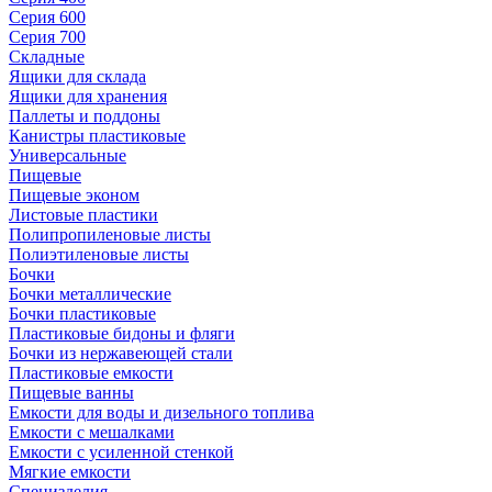
Серия 600
Серия 700
Складные
Ящики для склада
Ящики для хранения
Паллеты и поддоны
Канистры пластиковые
Универсальные
Пищевые
Пищевые эконом
Листовые пластики
Полипропиленовые листы
Полиэтиленовые листы
Бочки
Бочки металлические
Бочки пластиковые
Пластиковые бидоны и фляги
Бочки из нержавеющей стали
Пластиковые емкости
Пищевые ванны
Емкости для воды и дизельного топлива
Емкости с мешалками
Емкости с усиленной стенкой
Мягкие емкости
Специзделия