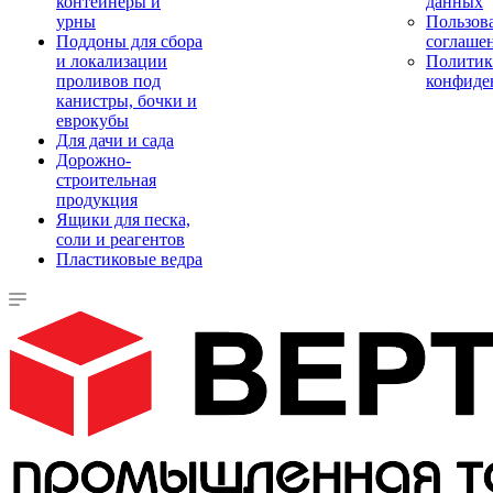
контейнеры и
данных
урны
Пользова
Поддоны для сбора
соглаше
и локализации
Политик
проливов под
конфиде
канистры, бочки и
еврокубы
Для дачи и сада
Дорожно-
строительная
продукция
Ящики для песка,
соли и реагентов
Пластиковые ведра