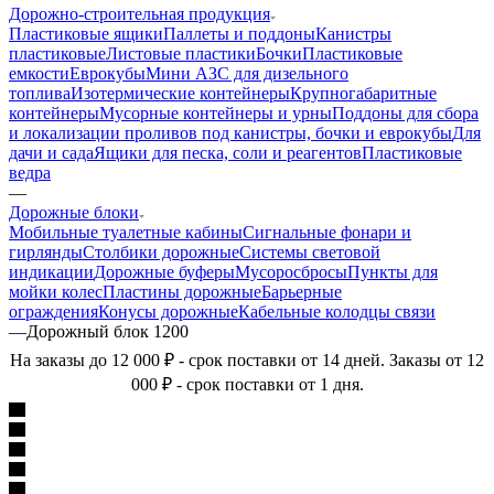
Дорожно-строительная продукция
Пластиковые ящики
Паллеты и поддоны
Канистры
пластиковые
Листовые пластики
Бочки
Пластиковые
емкости
Еврокубы
Мини АЗС для дизельного
топлива
Изотермические контейнеры
Крупногабаритные
контейнеры
Мусорные контейнеры и урны
Поддоны для сбора
и локализации проливов под канистры, бочки и еврокубы
Для
дачи и сада
Ящики для песка, соли и реагентов
Пластиковые
ведра
—
Дорожные блоки
Мобильные туалетные кабины
Сигнальные фонари и
гирлянды
Столбики дорожные
Системы световой
индикации
Дорожные буферы
Мусоросбросы
Пункты для
мойки колес
Пластины дорожные
Барьерные
ограждения
Конусы дорожные
Кабельные колодцы связи
—
Дорожный блок 1200
На заказы до 12 000 ₽ - срок поставки от 14 дней. Заказы от 12
000 ₽ - срок поставки от 1 дня.