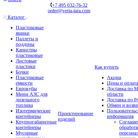
+7 495 032-76-32
order@verta-tara.com
Каталог
Пластиковые
ящики
Паллеты и
поддоны
Канистры
пластиковые
Листовые
пластики
Как купить
Бочки
Пластиковые
Акции
емкости
Цены и оплат
Еврокубы
Доставка по М
Мини АЗС для
области
дизельного
Доставка по Р
топлива
Обмен и возвр
Изотермические
Пользовательс
Проектирование
контейнеры
информация
изделий
Крупногабаритные
Соглаше
контейнеры
обработ
Мусорные
персона