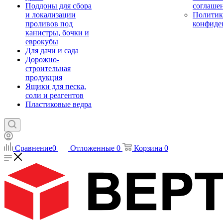
Поддоны для сбора
соглаше
и локализации
Политик
проливов под
конфиде
канистры, бочки и
еврокубы
Для дачи и сада
Дорожно-
строительная
продукция
Ящики для песка,
соли и реагентов
Пластиковые ведра
Сравнение
0
Отложенные
0
Корзина
0