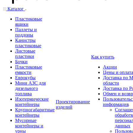
Каталог
Пластиковые
ящики
Паллеты и
поддоны
Канистры
пластиковые
Листовые
пластики
Как купить
Бочки
Пластиковые
Акции
емкости
Цены и оплат
Еврокубы
Доставка по М
Мини АЗС для
области
дизельного
Доставка по Р
топлива
Обмен и возвр
Изотермические
Пользовательс
Проектирование
контейнеры
информация
изделий
Крупногабаритные
Соглаше
контейнеры
обработ
Мусорные
персона
контейнеры и
данных
урны
Пользова