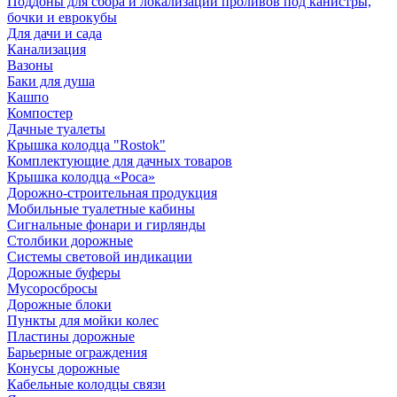
Поддоны для сбора и локализации проливов под канистры,
бочки и еврокубы
Для дачи и сада
Канализация
Вазоны
Баки для душа
Кашпо
Компостер
Дачные туалеты
Крышка колодца "Rostok"
Комплектующие для дачных товаров
Крышка колодца «Роса»
Дорожно-строительная продукция
Мобильные туалетные кабины
Сигнальные фонари и гирлянды
Столбики дорожные
Системы световой индикации
Дорожные буферы
Мусоросбросы
Дорожные блоки
Пункты для мойки колес
Пластины дорожные
Барьерные ограждения
Конусы дорожные
Кабельные колодцы связи