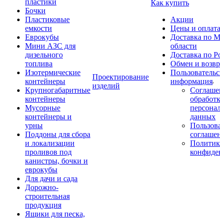
пластики
Как купить
Бочки
Пластиковые
Акции
емкости
Цены и оплат
Еврокубы
Доставка по М
Мини АЗС для
области
дизельного
Доставка по Р
топлива
Обмен и возвр
Изотермические
Пользовательс
Проектирование
контейнеры
информация
изделий
Крупногабаритные
Соглаше
контейнеры
обработ
Мусорные
персона
контейнеры и
данных
урны
Пользова
Поддоны для сбора
соглаше
и локализации
Политик
проливов под
конфиде
канистры, бочки и
еврокубы
Для дачи и сада
Дорожно-
строительная
продукция
Ящики для песка,