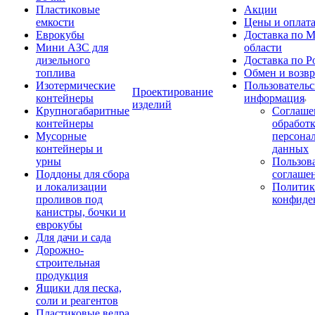
Пластиковые
Акции
емкости
Цены и оплат
Еврокубы
Доставка по М
Мини АЗС для
области
дизельного
Доставка по Р
топлива
Обмен и возвр
Изотермические
Пользовательс
Проектирование
контейнеры
информация
изделий
Крупногабаритные
Соглаше
контейнеры
обработ
Мусорные
персона
контейнеры и
данных
урны
Пользова
Поддоны для сбора
соглаше
и локализации
Политик
проливов под
конфиде
канистры, бочки и
еврокубы
Для дачи и сада
Дорожно-
строительная
продукция
Ящики для песка,
соли и реагентов
Пластиковые ведра