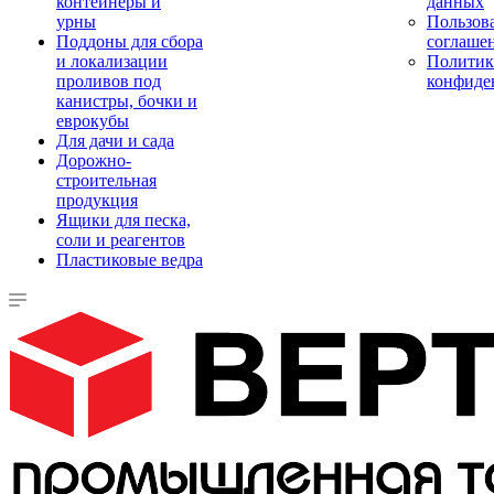
контейнеры и
данных
урны
Пользова
Поддоны для сбора
соглаше
и локализации
Политик
проливов под
конфиде
канистры, бочки и
еврокубы
Для дачи и сада
Дорожно-
строительная
продукция
Ящики для песка,
соли и реагентов
Пластиковые ведра