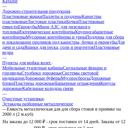
Каталог
—
Дорожно-строительная продукция
Пластиковые ящики
Паллеты и поддоны
Канистры
пластиковые
Листовые пластики
Бочки
Пластиковые
емкости
Еврокубы
Мини АЗС для дизельного
топлива
Изотермические контейнеры
Крупногабаритные
контейнеры
Мусорные контейнеры и урны
Поддоны для сбора
и локализации проливов под канистры, бочки и еврокубы
Для
дачи и сада
Ящики для песка, соли и реагентов
Пластиковые
ведра
—
Пункты для мойки колес
Мобильные туалетные кабины
Сигнальные фонари и
гирлянды
Столбики дорожные
Системы световой
индикации
Дорожные буферы
Мусоросбросы
Дорожные
блоки
Пластины дорожные
Барьерные ограждения
Конусы
дорожные
Кабельные колодцы связи
—
Очистные установки
Эстакады разборные металлические
—
Емкость металлическая для для сбора стоков в приямке на
2000 л (2 м.куб)
На заказы до 12 000 ₽ - срок поставки от 14 дней. Заказы от 12
000 ₽ - срок поставки от 1 дня.