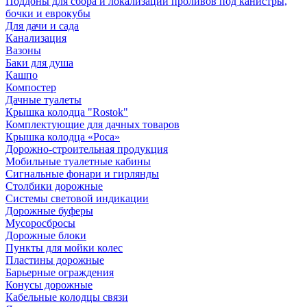
Поддоны для сбора и локализации проливов под канистры,
бочки и еврокубы
Для дачи и сада
Канализация
Вазоны
Баки для душа
Кашпо
Компостер
Дачные туалеты
Крышка колодца "Rostok"
Комплектующие для дачных товаров
Крышка колодца «Роса»
Дорожно-строительная продукция
Мобильные туалетные кабины
Сигнальные фонари и гирлянды
Столбики дорожные
Системы световой индикации
Дорожные буферы
Мусоросбросы
Дорожные блоки
Пункты для мойки колес
Пластины дорожные
Барьерные ограждения
Конусы дорожные
Кабельные колодцы связи