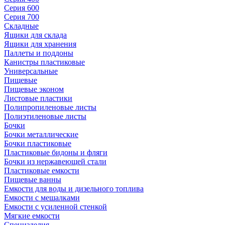
Серия 600
Серия 700
Складные
Ящики для склада
Ящики для хранения
Паллеты и поддоны
Канистры пластиковые
Универсальные
Пищевые
Пищевые эконом
Листовые пластики
Полипропиленовые листы
Полиэтиленовые листы
Бочки
Бочки металлические
Бочки пластиковые
Пластиковые бидоны и фляги
Бочки из нержавеющей стали
Пластиковые емкости
Пищевые ванны
Емкости для воды и дизельного топлива
Емкости с мешалками
Емкости с усиленной стенкой
Мягкие емкости
Специзделия