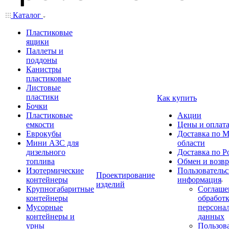
Каталог
Пластиковые
ящики
Паллеты и
поддоны
Канистры
пластиковые
Листовые
пластики
Как купить
Бочки
Пластиковые
Акции
емкости
Цены и оплат
Еврокубы
Доставка по М
Мини АЗС для
области
дизельного
Доставка по Р
топлива
Обмен и возвр
Изотермические
Пользовательс
Проектирование
контейнеры
информация
изделий
Крупногабаритные
Соглаше
контейнеры
обработ
Мусорные
персона
контейнеры и
данных
урны
Пользова