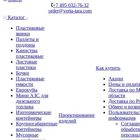
+7 495 032-76-32
order@verta-tara.com
Каталог
Пластиковые
ящики
Паллеты и
поддоны
Канистры
пластиковые
Листовые
пластики
Как купить
Бочки
Пластиковые
Акции
емкости
Цены и оплат
Еврокубы
Доставка по М
Мини АЗС для
области
дизельного
Доставка по Р
топлива
Обмен и возвр
Изотермические
Пользовательс
Проектирование
контейнеры
информация
изделий
Крупногабаритные
Соглаше
контейнеры
обработ
Мусорные
персона