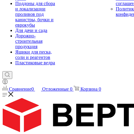
Поддоны для сбора
соглаше
и локализации
Политик
проливов под
конфиде
канистры, бочки и
еврокубы
Для дачи и сада
Дорожно-
строительная
продукция
Ящики для песка,
соли и реагентов
Пластиковые ведра
Сравнение
0
Отложенные
0
Корзина
0