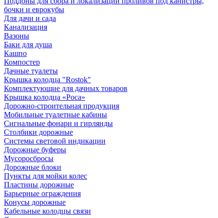
Поддоны для сбора и локализации проливов под канистры,
бочки и еврокубы
Для дачи и сада
Канализация
Вазоны
Баки для душа
Кашпо
Компостер
Дачные туалеты
Крышка колодца "Rostok"
Комплектующие для дачных товаров
Крышка колодца «Роса»
Дорожно-строительная продукция
Мобильные туалетные кабины
Сигнальные фонари и гирлянды
Столбики дорожные
Системы световой индикации
Дорожные буферы
Мусоросбросы
Дорожные блоки
Пункты для мойки колес
Пластины дорожные
Барьерные ограждения
Конусы дорожные
Кабельные колодцы связи