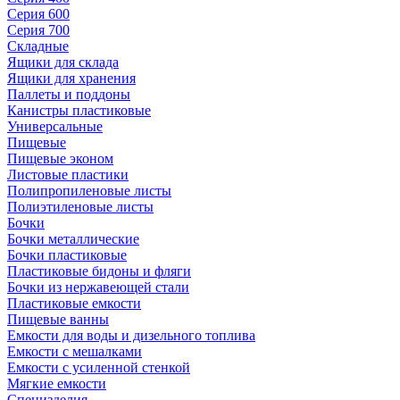
Серия 600
Серия 700
Складные
Ящики для склада
Ящики для хранения
Паллеты и поддоны
Канистры пластиковые
Универсальные
Пищевые
Пищевые эконом
Листовые пластики
Полипропиленовые листы
Полиэтиленовые листы
Бочки
Бочки металлические
Бочки пластиковые
Пластиковые бидоны и фляги
Бочки из нержавеющей стали
Пластиковые емкости
Пищевые ванны
Емкости для воды и дизельного топлива
Емкости с мешалками
Емкости с усиленной стенкой
Мягкие емкости
Специзделия