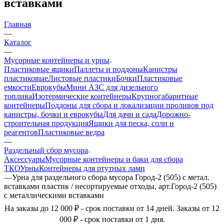
вставками
Главная
—
Каталог
—
Мусорные контейнеры и урны
Пластиковые ящики
Паллеты и поддоны
Канистры
пластиковые
Листовые пластики
Бочки
Пластиковые
емкости
Еврокубы
Мини АЗС для дизельного
топлива
Изотермические контейнеры
Крупногабаритные
контейнеры
Поддоны для сбора и локализации проливов под
канистры, бочки и еврокубы
Для дачи и сада
Дорожно-
строительная продукция
Ящики для песка, соли и
реагентов
Пластиковые ведра
—
Раздельный сбор мусора
Аксессуары
Мусорные контейнеры и баки для сбора
ТКО
Урны
Контейнеры для ртутных ламп
—
Урна для раздельного сбора мусора Город-2 (505) с метал.
вставками пластик / несортируемые отходы, арт.Город-2 (505)
с металлическими вставками
На заказы до 12 000 ₽ - срок поставки от 14 дней. Заказы от 12
000 ₽ - срок поставки от 1 дня.