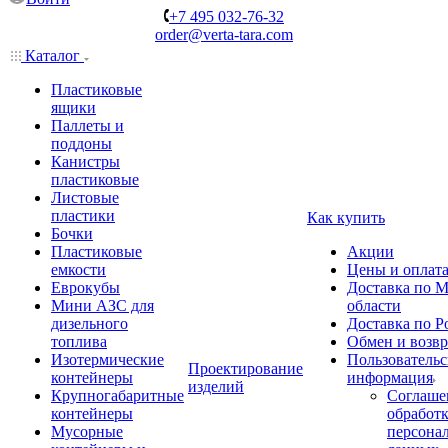
+7 495 032-76-32
order@verta-tara.com
Каталог
Пластиковые
ящики
Паллеты и
поддоны
Канистры
пластиковые
Листовые
пластики
Как купить
Бочки
Пластиковые
Акции
емкости
Цены и оплат
Еврокубы
Доставка по М
Мини АЗС для
области
дизельного
Доставка по Р
топлива
Обмен и возвр
Изотермические
Пользовательс
Проектирование
контейнеры
информация
изделий
Крупногабаритные
Соглаше
контейнеры
обработ
Мусорные
персона