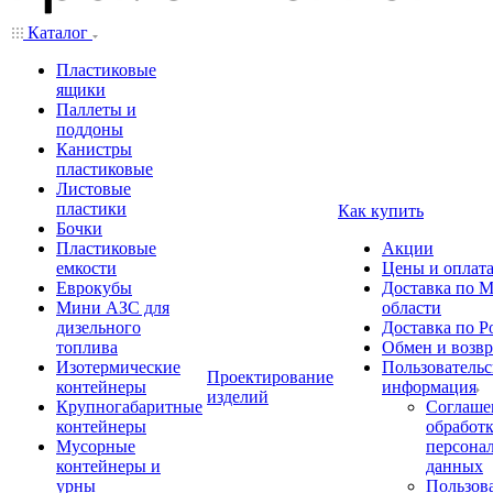
Каталог
Пластиковые
ящики
Паллеты и
поддоны
Канистры
пластиковые
Листовые
пластики
Как купить
Бочки
Пластиковые
Акции
емкости
Цены и оплат
Еврокубы
Доставка по М
Мини АЗС для
области
дизельного
Доставка по Р
топлива
Обмен и возвр
Изотермические
Пользовательс
Проектирование
контейнеры
информация
изделий
Крупногабаритные
Соглаше
контейнеры
обработ
Мусорные
персона
контейнеры и
данных
урны
Пользова