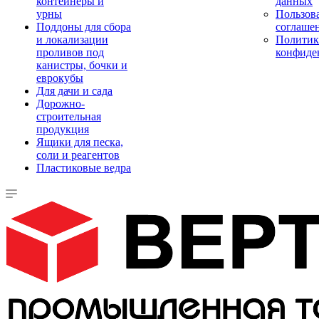
контейнеры и
данных
урны
Пользова
Поддоны для сбора
соглаше
и локализации
Политик
проливов под
конфиде
канистры, бочки и
еврокубы
Для дачи и сада
Дорожно-
строительная
продукция
Ящики для песка,
соли и реагентов
Пластиковые ведра