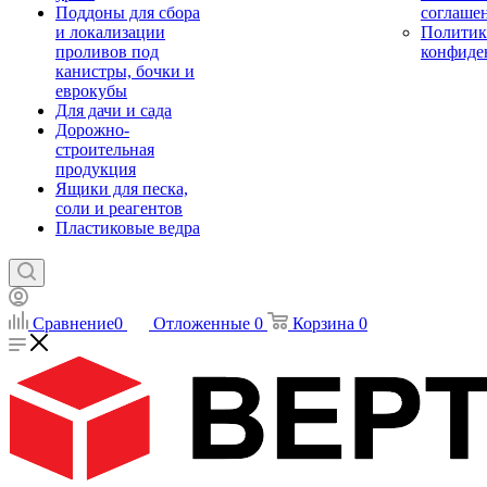
Поддоны для сбора
соглаше
и локализации
Политик
проливов под
конфиде
канистры, бочки и
еврокубы
Для дачи и сада
Дорожно-
строительная
продукция
Ящики для песка,
соли и реагентов
Пластиковые ведра
Сравнение
0
Отложенные
0
Корзина
0