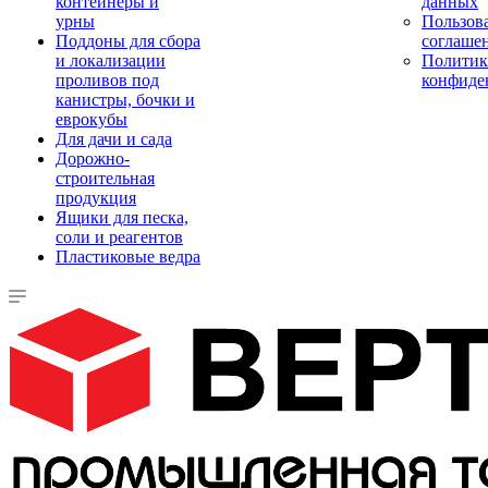
контейнеры и
данных
урны
Пользова
Поддоны для сбора
соглаше
и локализации
Политик
проливов под
конфиде
канистры, бочки и
еврокубы
Для дачи и сада
Дорожно-
строительная
продукция
Ящики для песка,
соли и реагентов
Пластиковые ведра