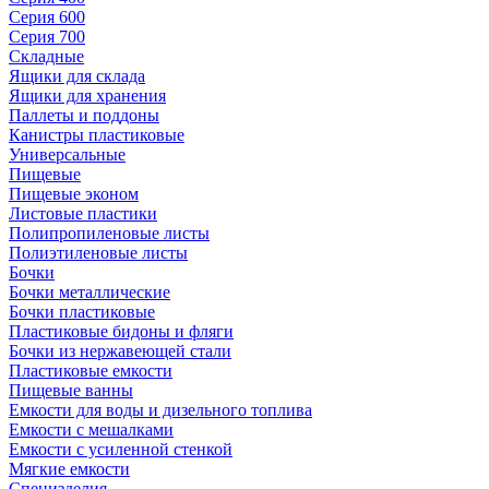
Серия 600
Серия 700
Складные
Ящики для склада
Ящики для хранения
Паллеты и поддоны
Канистры пластиковые
Универсальные
Пищевые
Пищевые эконом
Листовые пластики
Полипропиленовые листы
Полиэтиленовые листы
Бочки
Бочки металлические
Бочки пластиковые
Пластиковые бидоны и фляги
Бочки из нержавеющей стали
Пластиковые емкости
Пищевые ванны
Емкости для воды и дизельного топлива
Емкости с мешалками
Емкости с усиленной стенкой
Мягкие емкости
Специзделия