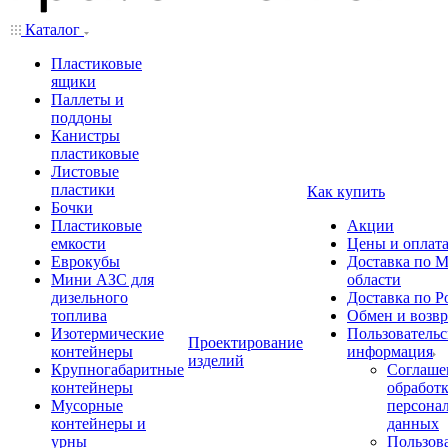
Каталог
Пластиковые
ящики
Паллеты и
поддоны
Канистры
пластиковые
Листовые
пластики
Как купить
Бочки
Пластиковые
Акции
емкости
Цены и оплат
Еврокубы
Доставка по М
Мини АЗС для
области
дизельного
Доставка по Р
топлива
Обмен и возвр
Изотермические
Пользовательс
Проектирование
контейнеры
информация
изделий
Крупногабаритные
Соглаше
контейнеры
обработ
Мусорные
персона
контейнеры и
данных
урны
Пользова