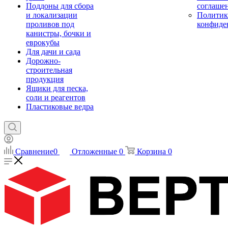
Поддоны для сбора
соглаше
и локализации
Политик
проливов под
конфиде
канистры, бочки и
еврокубы
Для дачи и сада
Дорожно-
строительная
продукция
Ящики для песка,
соли и реагентов
Пластиковые ведра
Сравнение
0
Отложенные
0
Корзина
0