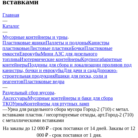
вставками
Главная
—
Каталог
—
Мусорные контейнеры и урны
Пластиковые ящики
Паллеты и поддоны
Канистры
пластиковые
Листовые пластики
Бочки
Пластиковые
емкости
Еврокубы
Мини АЗС для дизельного
топлива
Изотермические контейнеры
Крупногабаритные
контейнеры
Поддоны для сбора и локализации проливов под
канистры, бочки и еврокубы
Для дачи и сада
Дорожно-
строительная продукция
Ящики для песка, соли и
реагентов
Пластиковые ведра
—
Раздельный сбор мусора
Аксессуары
Мусорные контейнеры и баки для сбора
ТКО
Урны
Контейнеры для ртутных ламп
—
Урна для раздельного сбора мусора Город-2 (710) с метал.
вставками пластик / несортируемые отходы, арт.Город-2 (710)
с металлическими вставками
На заказы до 12 000 ₽ - срок поставки от 14 дней. Заказы от 12
000 ₽ - срок поставки от 1 дня.