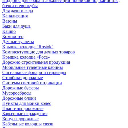
Поддоны для сбора и локализации проливов под канистры,
бочки и еврокубы
Для дачи и сада
Канализация
Вазоны
Баки для душа
Кашпо
Компостер
Дачные туалеты
Крышка колодца "Rostok"
Комплектующие для дачных товаров
Крышка колодца «Роса»
Дорожно-строительная продукция
Мобильные туалетные кабины
Сигнальные фонари и гирлянды
Столбики дорожные
Системы световой индикации
Дорожные буферы
Мусоросбросы
Дорожные блоки
Пункты для мойки колес
Пластины дорожные
Барьерные ограждения
Конусы дорожные
Кабельные колодцы связи