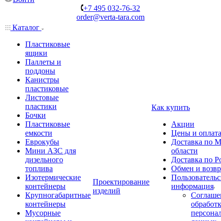
+7 495 032-76-32
order@verta-tara.com
Каталог
Пластиковые
ящики
Паллеты и
поддоны
Канистры
пластиковые
Листовые
пластики
Как купить
Бочки
Пластиковые
Акции
емкости
Цены и оплат
Еврокубы
Доставка по М
Мини АЗС для
области
дизельного
Доставка по Р
топлива
Обмен и возвр
Изотермические
Пользовательс
Проектирование
контейнеры
информация
изделий
Крупногабаритные
Соглаше
контейнеры
обработ
Мусорные
персона