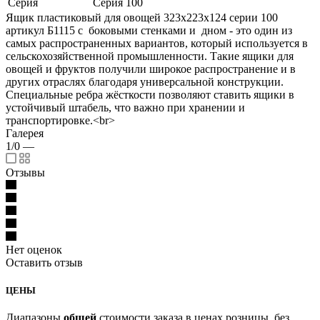
Серия
Серия 100
Ящик пластиковый для овощей 323х223х124 серии 100
артикул Б1115 с боковыми стенками и дном - это один из
самых распространенных вариантов, который используется в
сельскохозяйственной промышленности. Такие ящики для
овощей и фруктов получили широкое распространение и в
других отраслях благодаря универсальной конструкции.
Специальные ребра жёсткости позволяют ставить ящики в
устойчивый штабель, что важно при хранении и
транспортировке.<br>
Галерея
1/0
—
Отзывы
Нет оценок
Оставить отзыв
ЦЕНЫ
Диапазоны
общей
стоимости заказа в ценах розницы, без