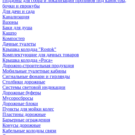
Поддоны для сбора и локализации проливов под канистры,
бочки и еврокубы
Для дачи и сада
Канализация
Вазоны
Баки для душа
Кашпо
Компостер
Дачные туалеты
Крышка колодца "Rostok"
Комплектующие для дачных товаров
Крышка колодца «Роса»
Дорожно-строительная продукция
Мобильные туалетные кабины
Сигнальные фонари и гирлянды
Столбики дорожные
Системы световой индикации
Дорожные буферы
Мусоросбросы
Дорожные блоки
Пункты для мойки колес
Пластины дорожные
Барьерные ограждения
Конусы дорожные
Кабельные колодцы связи