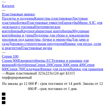
—
Каталог
—
Пластиковые ящики
Паллеты и поддоны
Канистры пластиковые
Листовые
пластики
Бочки
Пластиковые емкости
Еврокубы
Мини АЗС для
дизельного топлива
Изотермические
контейнеры
Крупногабаритные контейнеры
Мусорные
контейнеры и урны
Поддоны для сбора и локализации
проливов под канистры, бочки и еврокубы
Для дачи и
сада
Дорожно-строительная продукция
Ящики для песка, соли
и реагентов
Пластиковые ведра
—
Серия 100
Серия 900
Евроконтейнеры ЕС
Тележки и крышки для
ящиков
Куботейнеры
Серия 200
Серия 300
Серия 400
Серия
600
Серия 700
Складные
Ящики для склада
Ящики для хранения
—
Ящик пластиковый 323х223х124 арт Б1115
перфорированный
На заказы до 12 000 ₽ - срок поставки от 14 дней. Заказы от 12
000 ₽ - срок поставки от 1 дня.