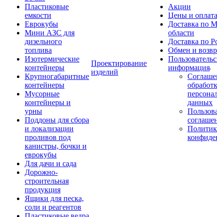
Пластиковые
Акции
емкости
Цены и оплат
Еврокубы
Доставка по М
Мини АЗС для
области
дизельного
Доставка по Р
топлива
Обмен и возвр
Изотермические
Пользовательс
Проектирование
контейнеры
информация
изделий
Крупногабаритные
Соглаше
контейнеры
обработ
Мусорные
персона
контейнеры и
данных
урны
Пользова
Поддоны для сбора
соглаше
и локализации
Политик
проливов под
конфиде
канистры, бочки и
еврокубы
Для дачи и сада
Дорожно-
строительная
продукция
Ящики для песка,
соли и реагентов
Пластиковые ведра