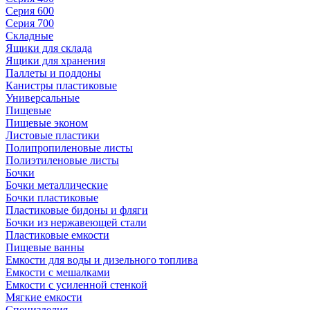
Серия 600
Серия 700
Складные
Ящики для склада
Ящики для хранения
Паллеты и поддоны
Канистры пластиковые
Универсальные
Пищевые
Пищевые эконом
Листовые пластики
Полипропиленовые листы
Полиэтиленовые листы
Бочки
Бочки металлические
Бочки пластиковые
Пластиковые бидоны и фляги
Бочки из нержавеющей стали
Пластиковые емкости
Пищевые ванны
Емкости для воды и дизельного топлива
Емкости с мешалками
Емкости с усиленной стенкой
Мягкие емкости
Специзделия