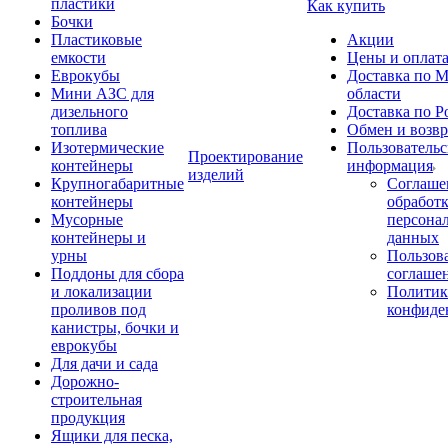
пластики
Как купить
Бочки
Пластиковые
Акции
емкости
Цены и оплат
Еврокубы
Доставка по М
Мини АЗС для
области
дизельного
Доставка по Р
топлива
Обмен и возвр
Изотермические
Пользовательс
Проектирование
контейнеры
информация
изделий
Крупногабаритные
Соглаше
контейнеры
обработ
Мусорные
персона
контейнеры и
данных
урны
Пользова
Поддоны для сбора
соглаше
и локализации
Политик
проливов под
конфиде
канистры, бочки и
еврокубы
Для дачи и сада
Дорожно-
строительная
продукция
Ящики для песка,