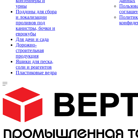
контейнеры и
данных
урны
Пользова
Поддоны для сбора
соглаше
и локализации
Политик
проливов под
конфиде
канистры, бочки и
еврокубы
Для дачи и сада
Дорожно-
строительная
продукция
Ящики для песка,
соли и реагентов
Пластиковые ведра