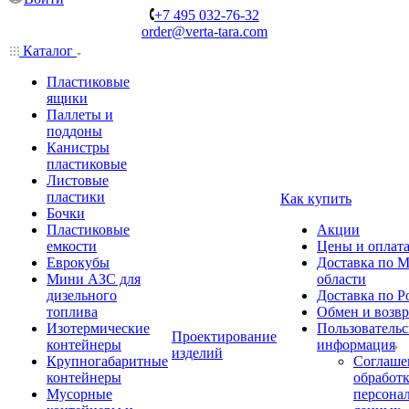
+7 495 032-76-32
order@verta-tara.com
Каталог
Пластиковые
ящики
Паллеты и
поддоны
Канистры
пластиковые
Листовые
пластики
Как купить
Бочки
Пластиковые
Акции
емкости
Цены и оплат
Еврокубы
Доставка по М
Мини АЗС для
области
дизельного
Доставка по Р
топлива
Обмен и возвр
Изотермические
Пользовательс
Проектирование
контейнеры
информация
изделий
Крупногабаритные
Соглаше
контейнеры
обработ
Мусорные
персона