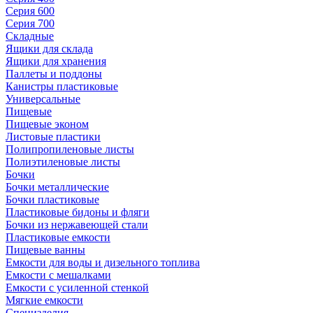
Серия 600
Серия 700
Складные
Ящики для склада
Ящики для хранения
Паллеты и поддоны
Канистры пластиковые
Универсальные
Пищевые
Пищевые эконом
Листовые пластики
Полипропиленовые листы
Полиэтиленовые листы
Бочки
Бочки металлические
Бочки пластиковые
Пластиковые бидоны и фляги
Бочки из нержавеющей стали
Пластиковые емкости
Пищевые ванны
Емкости для воды и дизельного топлива
Емкости с мешалками
Емкости с усиленной стенкой
Мягкие емкости
Специзделия