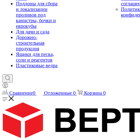
Поддоны для сбора
соглаше
и локализации
Политик
проливов под
конфиде
канистры, бочки и
еврокубы
Для дачи и сада
Дорожно-
строительная
продукция
Ящики для песка,
соли и реагентов
Пластиковые ведра
Сравнение
0
Отложенные
0
Корзина
0