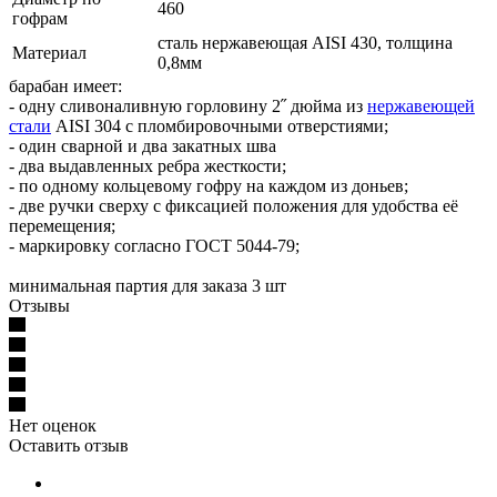
460
гофрам
сталь нержавеющая AISI 430, толщина
Материал
0,8мм
барабан имеет:
- одну сливоналивную горловину 2˝ дюйма из
нержавеющей
стали
AISI 304 с пломбировочными отверстиями;
- один сварной и два закатных шва
- два выдавленных ребра жесткости;
- по одному кольцевому гофру на каждом из доньев;
- две ручки сверху с фиксацией положения для удобства её
перемещения;
- маркировку согласно ГОСТ 5044-79;
минимальная партия для заказа 3 шт
Отзывы
Нет оценок
Оставить отзыв