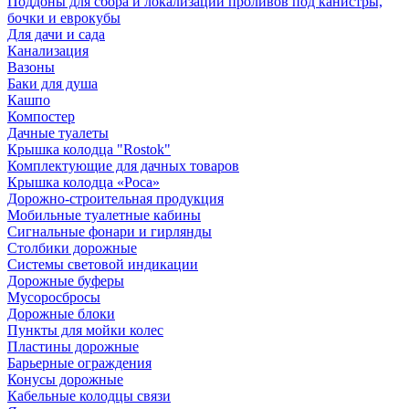
Поддоны для сбора и локализации проливов под канистры,
бочки и еврокубы
Для дачи и сада
Канализация
Вазоны
Баки для душа
Кашпо
Компостер
Дачные туалеты
Крышка колодца "Rostok"
Комплектующие для дачных товаров
Крышка колодца «Роса»
Дорожно-строительная продукция
Мобильные туалетные кабины
Сигнальные фонари и гирлянды
Столбики дорожные
Системы световой индикации
Дорожные буферы
Мусоросбросы
Дорожные блоки
Пункты для мойки колес
Пластины дорожные
Барьерные ограждения
Конусы дорожные
Кабельные колодцы связи