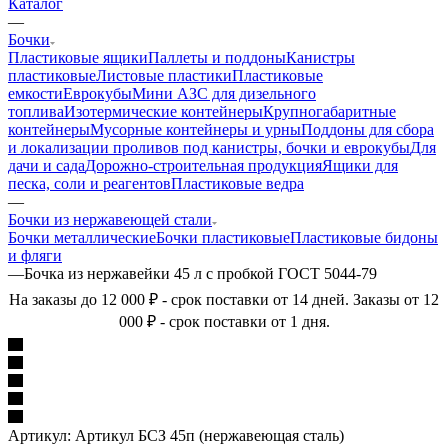
Каталог
—
Бочки
Пластиковые ящики
Паллеты и поддоны
Канистры
пластиковые
Листовые пластики
Пластиковые
емкости
Еврокубы
Мини АЗС для дизельного
топлива
Изотермические контейнеры
Крупногабаритные
контейнеры
Мусорные контейнеры и урны
Поддоны для сбора
и локализации проливов под канистры, бочки и еврокубы
Для
дачи и сада
Дорожно-строительная продукция
Ящики для
песка, соли и реагентов
Пластиковые ведра
—
Бочки из нержавеющей стали
Бочки металлические
Бочки пластиковые
Пластиковые бидоны
и фляги
—
Бочка из нержавейки 45 л с пробкой ГОСТ 5044-79
На заказы до 12 000 ₽ - срок поставки от 14 дней. Заказы от 12
000 ₽ - срок поставки от 1 дня.
Артикул:
Артикул БСЗ 45п (нержавеющая сталь)