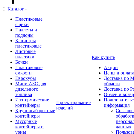
Каталог
Пластиковые
ящики
Паллеты и
поддоны
Канистры
пластиковые
Листовые
пластики
Как купить
Бочки
Пластиковые
Акции
емкости
Цены и оплат
Еврокубы
Доставка по М
Мини АЗС для
области
дизельного
Доставка по Р
топлива
Обмен и возвр
Изотермические
Пользовательс
Проектирование
контейнеры
информация
изделий
Крупногабаритные
Соглаше
контейнеры
обработ
Мусорные
персона
контейнеры и
данных
урны
Пользова