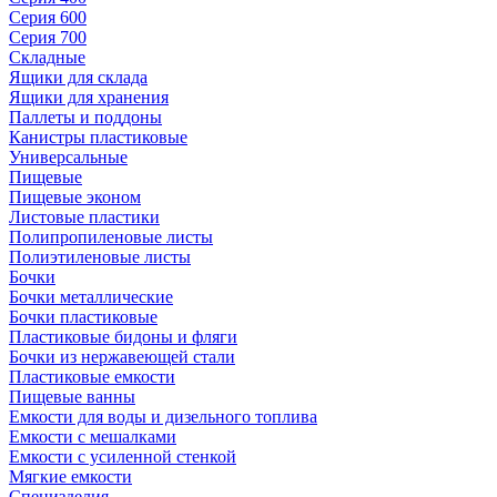
Серия 600
Серия 700
Складные
Ящики для склада
Ящики для хранения
Паллеты и поддоны
Канистры пластиковые
Универсальные
Пищевые
Пищевые эконом
Листовые пластики
Полипропиленовые листы
Полиэтиленовые листы
Бочки
Бочки металлические
Бочки пластиковые
Пластиковые бидоны и фляги
Бочки из нержавеющей стали
Пластиковые емкости
Пищевые ванны
Емкости для воды и дизельного топлива
Емкости с мешалками
Емкости с усиленной стенкой
Мягкие емкости
Специзделия