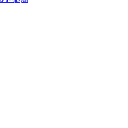
чки и еврокубы