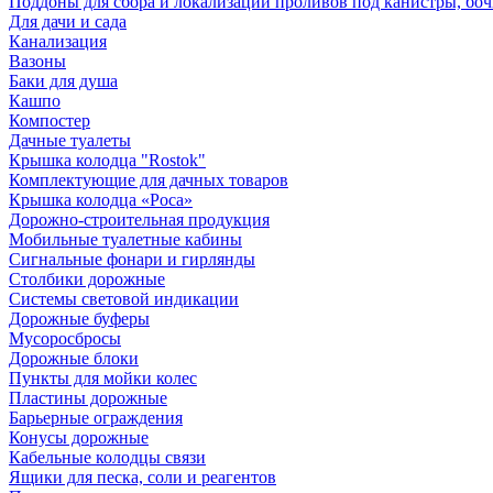
Поддоны для сбора и локализации проливов под канистры, бо
Для дачи и сада
Канализация
Вазоны
Баки для душа
Кашпо
Компостер
Дачные туалеты
Крышка колодца "Rostok"
Комплектующие для дачных товаров
Крышка колодца «Роса»
Дорожно-строительная продукция
Мобильные туалетные кабины
Сигнальные фонари и гирлянды
Столбики дорожные
Системы световой индикации
Дорожные буферы
Мусоросбросы
Дорожные блоки
Пункты для мойки колес
Пластины дорожные
Барьерные ограждения
Конусы дорожные
Кабельные колодцы связи
Ящики для песка, соли и реагентов