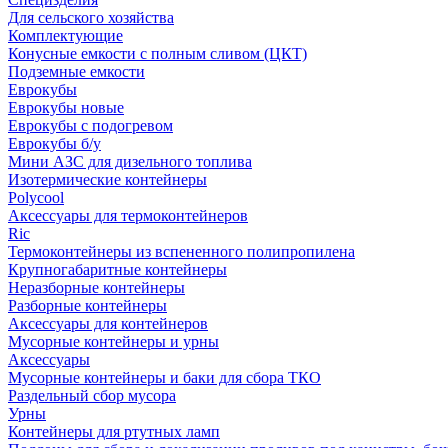
Для сельского хозяйства
Комплектующие
Конусные емкости с полным сливом (ЦКТ)
Подземные емкости
Еврокубы
Еврокубы новые
Еврокубы с подогревом
Еврокубы б/у
Мини АЗС для дизельного топлива
Изотермические контейнеры
Polycool
Аксессуары для термоконтейнеров
Ric
Термоконтейнеры из вспененного полипропилена
Крупногабаритные контейнеры
Неразборные контейнеры
Разборные контейнеры
Аксессуары для контейнеров
Мусорные контейнеры и урны
Аксессуары
Мусорные контейнеры и баки для сбора ТКО
Раздельный сбор мусора
Урны
Контейнеры для ртутных ламп