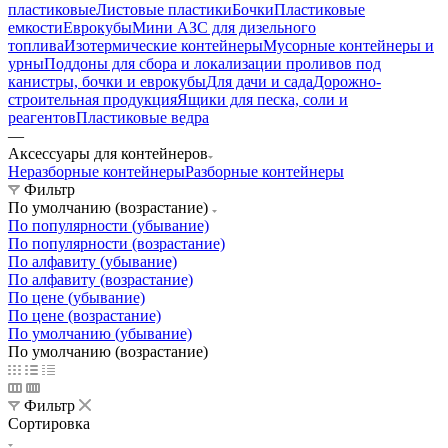
пластиковые
Листовые пластики
Бочки
Пластиковые
емкости
Еврокубы
Мини АЗС для дизельного
топлива
Изотермические контейнеры
Мусорные контейнеры и
урны
Поддоны для сбора и локализации проливов под
канистры, бочки и еврокубы
Для дачи и сада
Дорожно-
строительная продукция
Ящики для песка, соли и
реагентов
Пластиковые ведра
—
Аксессуары для контейнеров
Неразборные контейнеры
Разборные контейнеры
Фильтр
По умолчанию (возрастание)
По популярности (убывание)
По популярности (возрастание)
По алфавиту (убывание)
По алфавиту (возрастание)
По цене (убывание)
По цене (возрастание)
По умолчанию (убывание)
По умолчанию (возрастание)
Фильтр
Сортировка