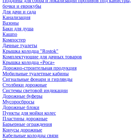
Поддоны для сбора и локализации проливов под канистры,
бочки и еврокубы
Для дачи и сада
Канализация
Вазоны
Баки для душа
Кашпо
Компостер
Дачные туалеты
Крышка колодца "Rostok"
Комплектующие для дачных товаров
Крышка колодца «Роса»
Дорожно-строительная продукция
Мобильные туалетные кабины
Сигнальные фонари и гирлянды
Столбики дорожные
Системы световой индикации
Дорожные буферы
Мусоросбросы
Дорожные блоки
Пункты для мойки колес
Пластины дорожные
Барьерные ограждения
Конусы дорожные
Кабельные колодцы связи