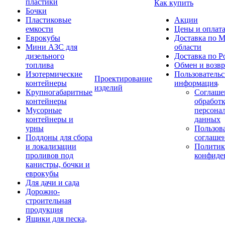
пластики
Как купить
Бочки
Пластиковые
Акции
емкости
Цены и оплат
Еврокубы
Доставка по М
Мини АЗС для
области
дизельного
Доставка по Р
топлива
Обмен и возвр
Изотермические
Пользовательс
Проектирование
контейнеры
информация
изделий
Крупногабаритные
Соглаше
контейнеры
обработ
Мусорные
персона
контейнеры и
данных
урны
Пользова
Поддоны для сбора
соглаше
и локализации
Политик
проливов под
конфиде
канистры, бочки и
еврокубы
Для дачи и сада
Дорожно-
строительная
продукция
Ящики для песка,