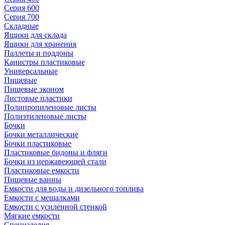
Серия 600
Серия 700
Складные
Ящики для склада
Ящики для хранения
Паллеты и поддоны
Канистры пластиковые
Универсальные
Пищевые
Пищевые эконом
Листовые пластики
Полипропиленовые листы
Полиэтиленовые листы
Бочки
Бочки металлические
Бочки пластиковые
Пластиковые бидоны и фляги
Бочки из нержавеющей стали
Пластиковые емкости
Пищевые ванны
Емкости для воды и дизельного топлива
Емкости с мешалками
Емкости с усиленной стенкой
Мягкие емкости
Специзделия