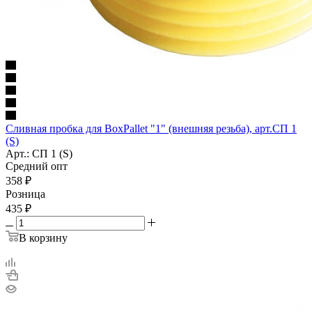
Сливная пробка для BoxPallet "1" (внешняя резьба), арт.СП 1
(S)
Арт.: СП 1 (S)
Средний опт
358
₽
Розница
435
₽
В корзину