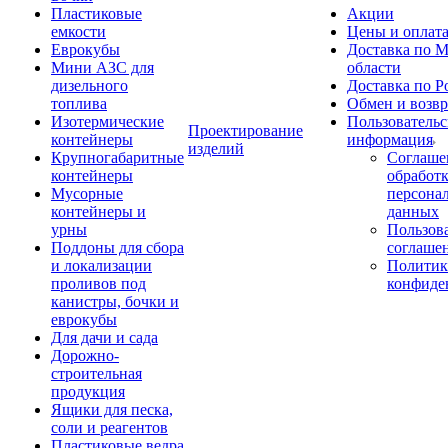
Пластиковые
Акции
емкости
Цены и оплат
Еврокубы
Доставка по М
Мини АЗС для
области
дизельного
Доставка по Р
топлива
Обмен и возвр
Изотермические
Пользовательс
Проектирование
контейнеры
информация
изделий
Крупногабаритные
Соглаше
контейнеры
обработ
Мусорные
персона
контейнеры и
данных
урны
Пользова
Поддоны для сбора
соглаше
и локализации
Политик
проливов под
конфиде
канистры, бочки и
еврокубы
Для дачи и сада
Дорожно-
строительная
продукция
Ящики для песка,
соли и реагентов
Пластиковые ведра