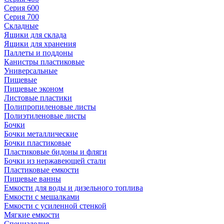
Серия 600
Серия 700
Складные
Ящики для склада
Ящики для хранения
Паллеты и поддоны
Канистры пластиковые
Универсальные
Пищевые
Пищевые эконом
Листовые пластики
Полипропиленовые листы
Полиэтиленовые листы
Бочки
Бочки металлические
Бочки пластиковые
Пластиковые бидоны и фляги
Бочки из нержавеющей стали
Пластиковые емкости
Пищевые ванны
Емкости для воды и дизельного топлива
Емкости с мешалками
Емкости с усиленной стенкой
Мягкие емкости
Специзделия