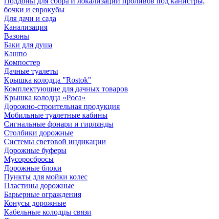
Поддоны для сбора и локализации проливов под канистры,
бочки и еврокубы
Для дачи и сада
Канализация
Вазоны
Баки для душа
Кашпо
Компостер
Дачные туалеты
Крышка колодца "Rostok"
Комплектующие для дачных товаров
Крышка колодца «Роса»
Дорожно-строительная продукция
Мобильные туалетные кабины
Сигнальные фонари и гирлянды
Столбики дорожные
Системы световой индикации
Дорожные буферы
Мусоросбросы
Дорожные блоки
Пункты для мойки колес
Пластины дорожные
Барьерные ограждения
Конусы дорожные
Кабельные колодцы связи