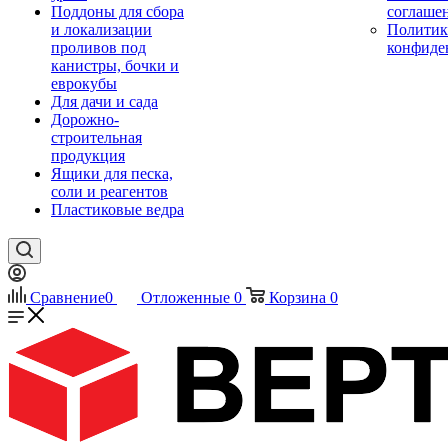
Поддоны для сбора
соглаше
и локализации
Политик
проливов под
конфиде
канистры, бочки и
еврокубы
Для дачи и сада
Дорожно-
строительная
продукция
Ящики для песка,
соли и реагентов
Пластиковые ведра
Сравнение
0
Отложенные
0
Корзина
0