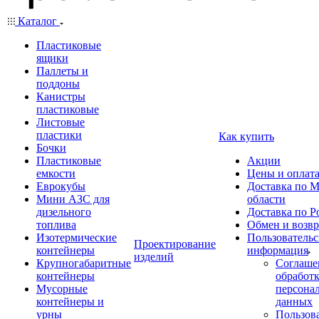
Каталог
Пластиковые
ящики
Паллеты и
поддоны
Канистры
пластиковые
Листовые
пластики
Как купить
Бочки
Пластиковые
Акции
емкости
Цены и оплат
Еврокубы
Доставка по М
Мини АЗС для
области
дизельного
Доставка по Р
топлива
Обмен и возвр
Изотермические
Пользовательс
Проектирование
контейнеры
информация
изделий
Крупногабаритные
Соглаше
контейнеры
обработ
Мусорные
персона
контейнеры и
данных
урны
Пользова