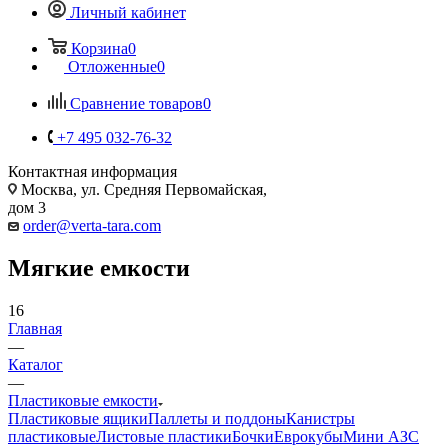
Личный кабинет
Корзина
0
Отложенные
0
Сравнение товаров
0
+7 495 032-76-32
Контактная информация
Москва, ул. Средняя Первомайская,
дом 3
order@verta-tara.com
Мягкие емкости
16
Главная
—
Каталог
—
Пластиковые емкости
Пластиковые ящики
Паллеты и поддоны
Канистры
пластиковые
Листовые пластики
Бочки
Еврокубы
Мини АЗС