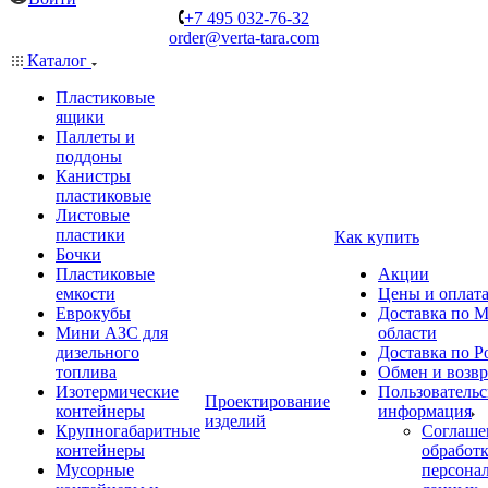
+7 495 032-76-32
order@verta-tara.com
Каталог
Пластиковые
ящики
Паллеты и
поддоны
Канистры
пластиковые
Листовые
пластики
Как купить
Бочки
Пластиковые
Акции
емкости
Цены и оплат
Еврокубы
Доставка по М
Мини АЗС для
области
дизельного
Доставка по Р
топлива
Обмен и возвр
Изотермические
Пользовательс
Проектирование
контейнеры
информация
изделий
Крупногабаритные
Соглаше
контейнеры
обработ
Мусорные
персона