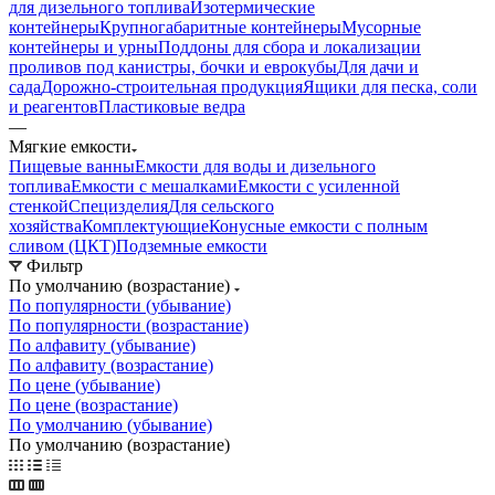
для дизельного топлива
Изотермические
контейнеры
Крупногабаритные контейнеры
Мусорные
контейнеры и урны
Поддоны для сбора и локализации
проливов под канистры, бочки и еврокубы
Для дачи и
сада
Дорожно-строительная продукция
Ящики для песка, соли
и реагентов
Пластиковые ведра
—
Мягкие емкости
Пищевые ванны
Емкости для воды и дизельного
топлива
Емкости с мешалками
Емкости с усиленной
стенкой
Специзделия
Для сельского
хозяйства
Комплектующие
Конусные емкости с полным
сливом (ЦКТ)
Подземные емкости
Фильтр
По умолчанию (возрастание)
По популярности (убывание)
По популярности (возрастание)
По алфавиту (убывание)
По алфавиту (возрастание)
По цене (убывание)
По цене (возрастание)
По умолчанию (убывание)
По умолчанию (возрастание)