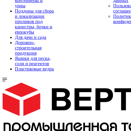
контейнеры и
данных
урны
Пользова
Поддоны для сбора
соглаше
и локализации
Политик
проливов под
конфиде
канистры, бочки и
еврокубы
Для дачи и сада
Дорожно-
строительная
продукция
Ящики для песка,
соли и реагентов
Пластиковые ведра