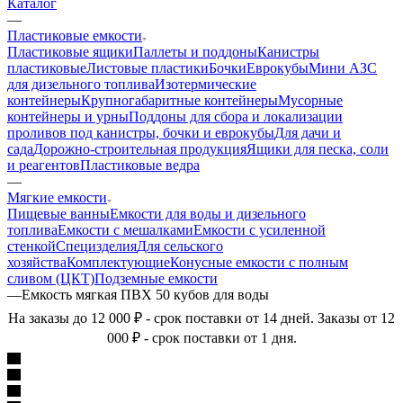
Каталог
—
Пластиковые емкости
Пластиковые ящики
Паллеты и поддоны
Канистры
пластиковые
Листовые пластики
Бочки
Еврокубы
Мини АЗС
для дизельного топлива
Изотермические
контейнеры
Крупногабаритные контейнеры
Мусорные
контейнеры и урны
Поддоны для сбора и локализации
проливов под канистры, бочки и еврокубы
Для дачи и
сада
Дорожно-строительная продукция
Ящики для песка, соли
и реагентов
Пластиковые ведра
—
Мягкие емкости
Пищевые ванны
Емкости для воды и дизельного
топлива
Емкости с мешалками
Емкости с усиленной
стенкой
Специзделия
Для сельского
хозяйства
Комплектующие
Конусные емкости с полным
сливом (ЦКТ)
Подземные емкости
—
Емкость мягкая ПВХ 50 кубов для воды
На заказы до 12 000 ₽ - срок поставки от 14 дней. Заказы от 12
000 ₽ - срок поставки от 1 дня.