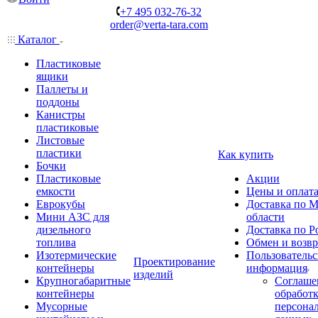
+7 495 032-76-32
order@verta-tara.com
Каталог
Пластиковые
ящики
Паллеты и
поддоны
Канистры
пластиковые
Листовые
пластики
Как купить
Бочки
Пластиковые
Акции
емкости
Цены и оплат
Еврокубы
Доставка по М
Мини АЗС для
области
дизельного
Доставка по Р
топлива
Обмен и возвр
Изотермические
Пользовательс
Проектирование
контейнеры
информация
изделий
Крупногабаритные
Соглаше
контейнеры
обработ
Мусорные
персона