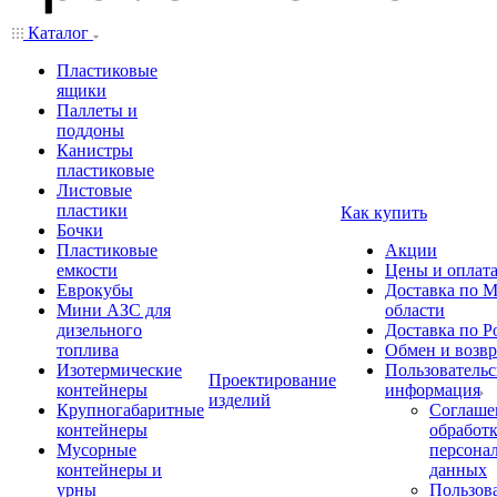
Каталог
Пластиковые
ящики
Паллеты и
поддоны
Канистры
пластиковые
Листовые
пластики
Как купить
Бочки
Пластиковые
Акции
емкости
Цены и оплат
Еврокубы
Доставка по М
Мини АЗС для
области
дизельного
Доставка по Р
топлива
Обмен и возвр
Изотермические
Пользовательс
Проектирование
контейнеры
информация
изделий
Крупногабаритные
Соглаше
контейнеры
обработ
Мусорные
персона
контейнеры и
данных
урны
Пользова