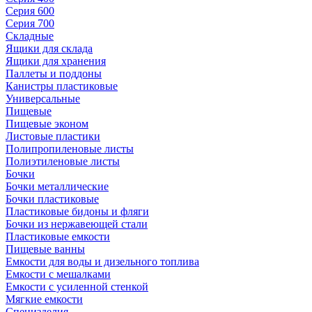
Серия 600
Серия 700
Складные
Ящики для склада
Ящики для хранения
Паллеты и поддоны
Канистры пластиковые
Универсальные
Пищевые
Пищевые эконом
Листовые пластики
Полипропиленовые листы
Полиэтиленовые листы
Бочки
Бочки металлические
Бочки пластиковые
Пластиковые бидоны и фляги
Бочки из нержавеющей стали
Пластиковые емкости
Пищевые ванны
Емкости для воды и дизельного топлива
Емкости с мешалками
Емкости с усиленной стенкой
Мягкие емкости
Специзделия