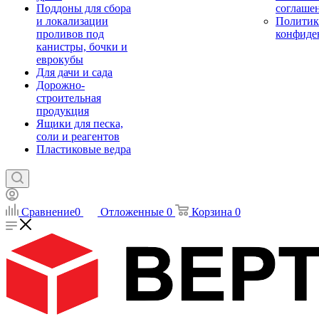
Поддоны для сбора
соглаше
и локализации
Политик
проливов под
конфиде
канистры, бочки и
еврокубы
Для дачи и сада
Дорожно-
строительная
продукция
Ящики для песка,
соли и реагентов
Пластиковые ведра
Сравнение
0
Отложенные
0
Корзина
0