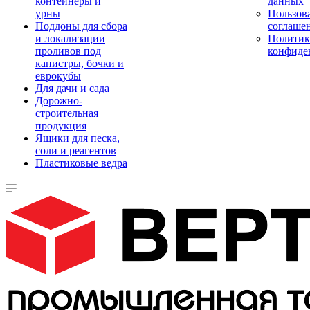
контейнеры и
данных
урны
Пользова
Поддоны для сбора
соглаше
и локализации
Политик
проливов под
конфиде
канистры, бочки и
еврокубы
Для дачи и сада
Дорожно-
строительная
продукция
Ящики для песка,
соли и реагентов
Пластиковые ведра