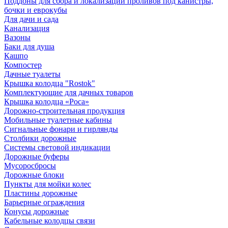
Поддоны для сбора и локализации проливов под канистры,
бочки и еврокубы
Для дачи и сада
Канализация
Вазоны
Баки для душа
Кашпо
Компостер
Дачные туалеты
Крышка колодца "Rostok"
Комплектующие для дачных товаров
Крышка колодца «Роса»
Дорожно-строительная продукция
Мобильные туалетные кабины
Сигнальные фонари и гирлянды
Столбики дорожные
Системы световой индикации
Дорожные буферы
Мусоросбросы
Дорожные блоки
Пункты для мойки колес
Пластины дорожные
Барьерные ограждения
Конусы дорожные
Кабельные колодцы связи