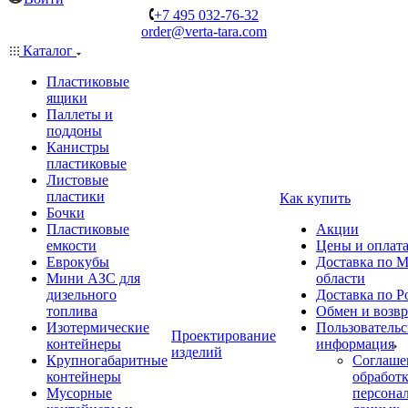
+7 495 032-76-32
order@verta-tara.com
Каталог
Пластиковые
ящики
Паллеты и
поддоны
Канистры
пластиковые
Листовые
пластики
Как купить
Бочки
Пластиковые
Акции
емкости
Цены и оплат
Еврокубы
Доставка по М
Мини АЗС для
области
дизельного
Доставка по Р
топлива
Обмен и возвр
Изотермические
Пользовательс
Проектирование
контейнеры
информация
изделий
Крупногабаритные
Соглаше
контейнеры
обработ
Мусорные
персона