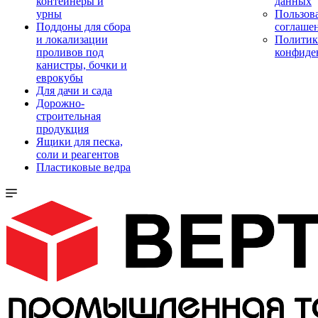
контейнеры и
данных
урны
Пользова
Поддоны для сбора
соглаше
и локализации
Политик
проливов под
конфиде
канистры, бочки и
еврокубы
Для дачи и сада
Дорожно-
строительная
продукция
Ящики для песка,
соли и реагентов
Пластиковые ведра