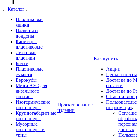
Каталог
Пластиковые
ящики
Паллеты и
поддоны
Канистры
пластиковые
Листовые
пластики
Как купить
Бочки
Пластиковые
Акции
емкости
Цены и оплат
Еврокубы
Доставка по М
Мини АЗС для
области
дизельного
Доставка по Р
топлива
Обмен и возвр
Изотермические
Пользовательс
Проектирование
контейнеры
информация
изделий
Крупногабаритные
Соглаше
контейнеры
обработ
Мусорные
персона
контейнеры и
данных
урны
Пользова