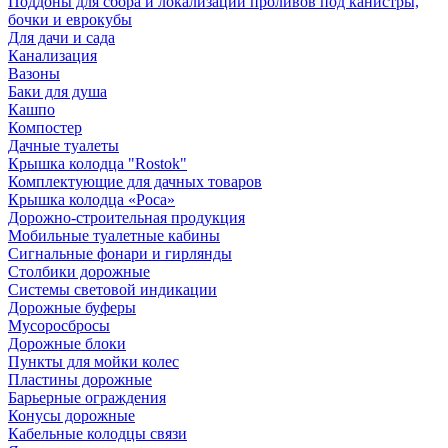
Поддоны для сбора и локализации проливов под канистры,
бочки и еврокубы
Для дачи и сада
Канализация
Вазоны
Баки для душа
Кашпо
Компостер
Дачные туалеты
Крышка колодца "Rostok"
Комплектующие для дачных товаров
Крышка колодца «Роса»
Дорожно-строительная продукция
Мобильные туалетные кабины
Сигнальные фонари и гирлянды
Столбики дорожные
Системы световой индикации
Дорожные буферы
Мусоросбросы
Дорожные блоки
Пункты для мойки колес
Пластины дорожные
Барьерные ограждения
Конусы дорожные
Кабельные колодцы связи