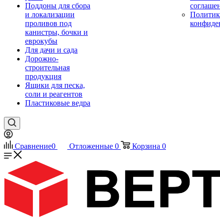
Поддоны для сбора
соглаше
и локализации
Политик
проливов под
конфиде
канистры, бочки и
еврокубы
Для дачи и сада
Дорожно-
строительная
продукция
Ящики для песка,
соли и реагентов
Пластиковые ведра
Сравнение
0
Отложенные
0
Корзина
0