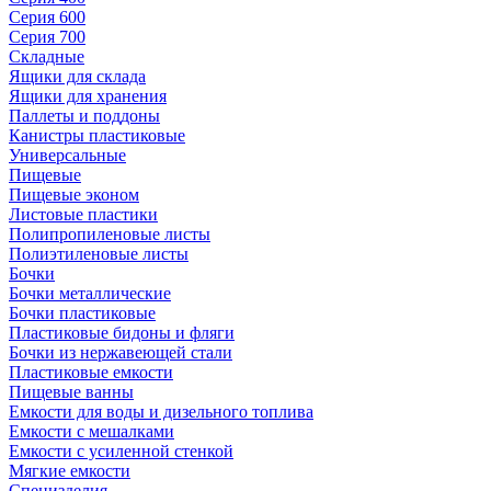
Серия 600
Серия 700
Складные
Ящики для склада
Ящики для хранения
Паллеты и поддоны
Канистры пластиковые
Универсальные
Пищевые
Пищевые эконом
Листовые пластики
Полипропиленовые листы
Полиэтиленовые листы
Бочки
Бочки металлические
Бочки пластиковые
Пластиковые бидоны и фляги
Бочки из нержавеющей стали
Пластиковые емкости
Пищевые ванны
Емкости для воды и дизельного топлива
Емкости с мешалками
Емкости с усиленной стенкой
Мягкие емкости
Специзделия