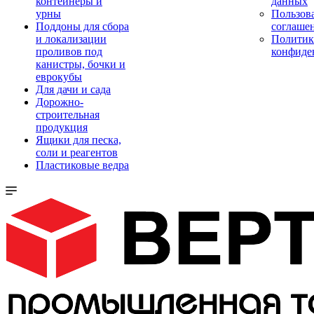
контейнеры и
данных
урны
Пользова
Поддоны для сбора
соглаше
и локализации
Политик
проливов под
конфиде
канистры, бочки и
еврокубы
Для дачи и сада
Дорожно-
строительная
продукция
Ящики для песка,
соли и реагентов
Пластиковые ведра