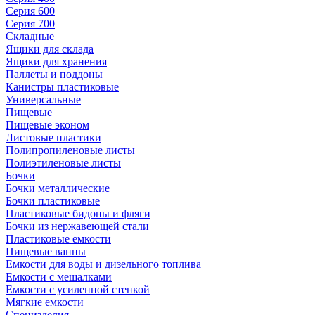
Серия 600
Серия 700
Складные
Ящики для склада
Ящики для хранения
Паллеты и поддоны
Канистры пластиковые
Универсальные
Пищевые
Пищевые эконом
Листовые пластики
Полипропиленовые листы
Полиэтиленовые листы
Бочки
Бочки металлические
Бочки пластиковые
Пластиковые бидоны и фляги
Бочки из нержавеющей стали
Пластиковые емкости
Пищевые ванны
Емкости для воды и дизельного топлива
Емкости с мешалками
Емкости с усиленной стенкой
Мягкие емкости
Специзделия