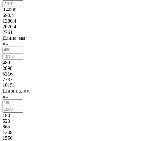
0.4000
690.4
1380.4
2070.4
2761
Длина, мм
480
2898
5316
7733
10151
Ширина, мм
180
523
865
1208
1550