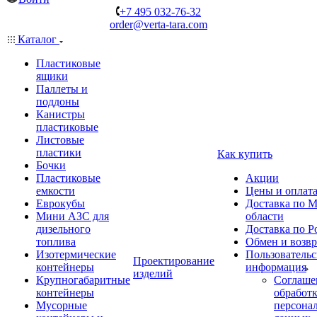
+7 495 032-76-32
order@verta-tara.com
Каталог
Пластиковые
ящики
Паллеты и
поддоны
Канистры
пластиковые
Листовые
пластики
Как купить
Бочки
Пластиковые
Акции
емкости
Цены и оплат
Еврокубы
Доставка по М
Мини АЗС для
области
дизельного
Доставка по Р
топлива
Обмен и возвр
Изотермические
Пользовательс
Проектирование
контейнеры
информация
изделий
Крупногабаритные
Соглаше
контейнеры
обработ
Мусорные
персона