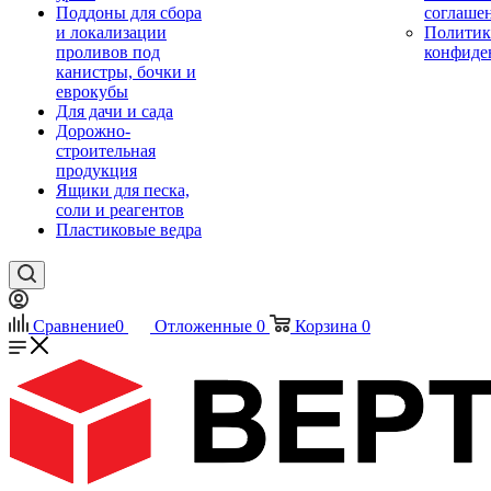
Поддоны для сбора
соглаше
и локализации
Политик
проливов под
конфиде
канистры, бочки и
еврокубы
Для дачи и сада
Дорожно-
строительная
продукция
Ящики для песка,
соли и реагентов
Пластиковые ведра
Сравнение
0
Отложенные
0
Корзина
0