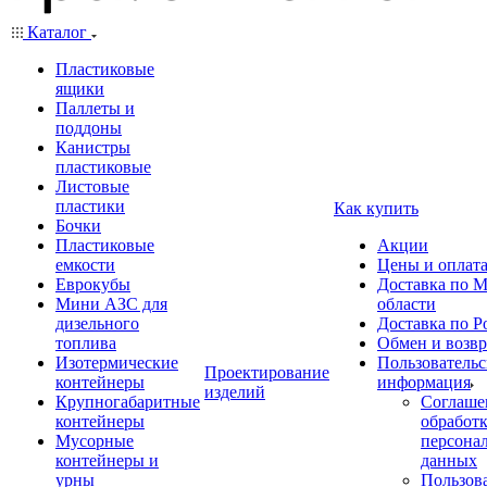
Каталог
Пластиковые
ящики
Паллеты и
поддоны
Канистры
пластиковые
Листовые
пластики
Как купить
Бочки
Пластиковые
Акции
емкости
Цены и оплат
Еврокубы
Доставка по М
Мини АЗС для
области
дизельного
Доставка по Р
топлива
Обмен и возвр
Изотермические
Пользовательс
Проектирование
контейнеры
информация
изделий
Крупногабаритные
Соглаше
контейнеры
обработ
Мусорные
персона
контейнеры и
данных
урны
Пользова