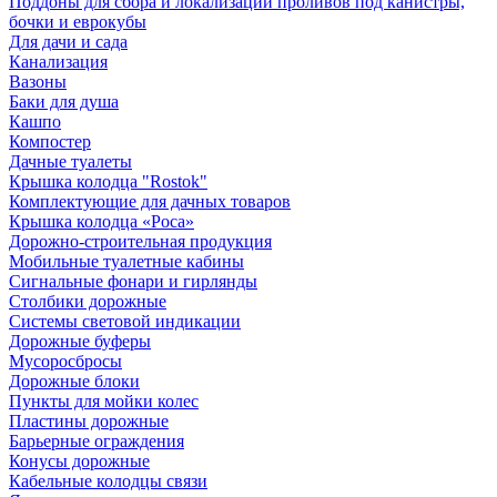
Поддоны для сбора и локализации проливов под канистры,
бочки и еврокубы
Для дачи и сада
Канализация
Вазоны
Баки для душа
Кашпо
Компостер
Дачные туалеты
Крышка колодца "Rostok"
Комплектующие для дачных товаров
Крышка колодца «Роса»
Дорожно-строительная продукция
Мобильные туалетные кабины
Сигнальные фонари и гирлянды
Столбики дорожные
Системы световой индикации
Дорожные буферы
Мусоросбросы
Дорожные блоки
Пункты для мойки колес
Пластины дорожные
Барьерные ограждения
Конусы дорожные
Кабельные колодцы связи