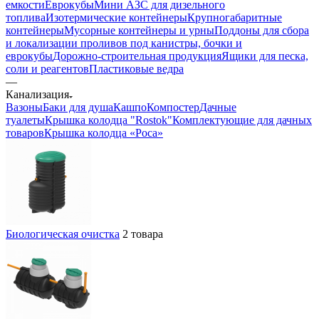
емкости
Еврокубы
Мини АЗС для дизельного
топлива
Изотермические контейнеры
Крупногабаритные
контейнеры
Мусорные контейнеры и урны
Поддоны для сбора
и локализации проливов под канистры, бочки и
еврокубы
Дорожно-строительная продукция
Ящики для песка,
соли и реагентов
Пластиковые ведра
—
Канализация
Вазоны
Баки для душа
Кашпо
Компостер
Дачные
туалеты
Крышка колодца "Rostok"
Комплектующие для дачных
товаров
Крышка колодца «Роса»
Биологическая очистка
2 товара