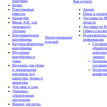
пластики
Как купить
Бочки
Пластиковые
Акции
емкости
Цены и оплат
Еврокубы
Доставка по М
Мини АЗС для
области
дизельного
Доставка по Р
топлива
Обмен и возвр
Изотермические
Пользовательс
Проектирование
контейнеры
информация
изделий
Крупногабаритные
Соглаше
контейнеры
обработ
Мусорные
персона
контейнеры и
данных
урны
Пользова
Поддоны для сбора
соглаше
и локализации
Политик
проливов под
конфиде
канистры, бочки и
еврокубы
Для дачи и сада
Дорожно-
строительная
продукция
Ящики для песка,