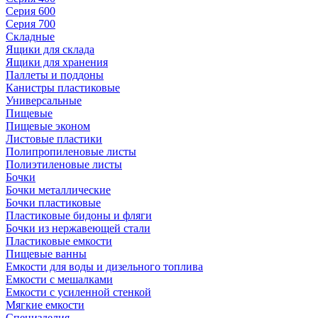
Серия 600
Серия 700
Складные
Ящики для склада
Ящики для хранения
Паллеты и поддоны
Канистры пластиковые
Универсальные
Пищевые
Пищевые эконом
Листовые пластики
Полипропиленовые листы
Полиэтиленовые листы
Бочки
Бочки металлические
Бочки пластиковые
Пластиковые бидоны и фляги
Бочки из нержавеющей стали
Пластиковые емкости
Пищевые ванны
Емкости для воды и дизельного топлива
Емкости с мешалками
Емкости с усиленной стенкой
Мягкие емкости
Специзделия