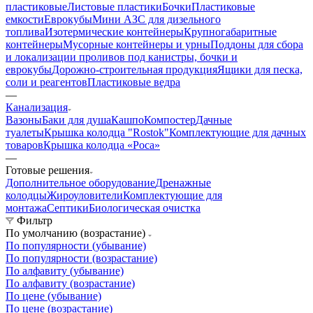
пластиковые
Листовые пластики
Бочки
Пластиковые
емкости
Еврокубы
Мини АЗС для дизельного
топлива
Изотермические контейнеры
Крупногабаритные
контейнеры
Мусорные контейнеры и урны
Поддоны для сбора
и локализации проливов под канистры, бочки и
еврокубы
Дорожно-строительная продукция
Ящики для песка,
соли и реагентов
Пластиковые ведра
—
Канализация
Вазоны
Баки для душа
Кашпо
Компостер
Дачные
туалеты
Крышка колодца "Rostok"
Комплектующие для дачных
товаров
Крышка колодца «Роса»
—
Готовые решения
Дополнительное оборудование
Дренажные
колодцы
Жироуловители
Комплектующие для
монтажа
Септики
Биологическая очистка
Фильтр
По умолчанию (возрастание)
По популярности (убывание)
По популярности (возрастание)
По алфавиту (убывание)
По алфавиту (возрастание)
По цене (убывание)
По цене (возрастание)