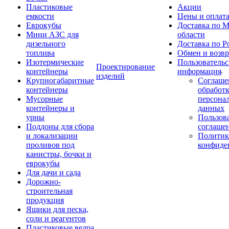
Пластиковые
Акции
емкости
Цены и оплат
Еврокубы
Доставка по М
Мини АЗС для
области
дизельного
Доставка по Р
топлива
Обмен и возвр
Изотермические
Пользовательс
Проектирование
контейнеры
информация
изделий
Крупногабаритные
Соглаше
контейнеры
обработ
Мусорные
персона
контейнеры и
данных
урны
Пользова
Поддоны для сбора
соглаше
и локализации
Политик
проливов под
конфиде
канистры, бочки и
еврокубы
Для дачи и сада
Дорожно-
строительная
продукция
Ящики для песка,
соли и реагентов
Пластиковые ведра