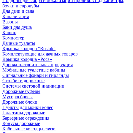
Поддоны для сбора и локализации проливов под канистры,
бочки и еврокубы
Для дачи и сада
Канализация
Вазоны
Баки для душа
Кашпо
Компостер
Дачные туалеты
Крышка колодца "Rostok"
Комплектующие для дачных товаров
Крышка колодца «Роса»
Дорожно-строительная продукция
Мобильные туалетные кабины
Сигнальные фонари и гирлянды
Столбики дорожные
Системы световой индикации
Дорожные буферы
Мусоросбросы
Дорожные блоки
Пункты для мойки колес
Пластины дорожные
Барьерные ограждения
Конусы дорожные
Кабельные колодцы связи