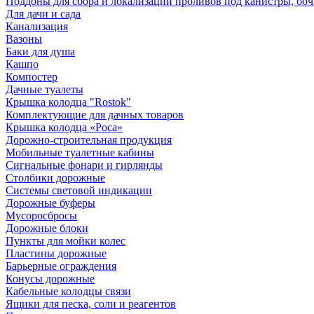
Поддоны для сбора и локализации проливов под канистры, бо
Для дачи и сада
Канализация
Вазоны
Баки для душа
Кашпо
Компостер
Дачные туалеты
Крышка колодца "Rostok"
Комплектующие для дачных товаров
Крышка колодца «Роса»
Дорожно-строительная продукция
Мобильные туалетные кабины
Сигнальные фонари и гирлянды
Столбики дорожные
Системы световой индикации
Дорожные буферы
Мусоросбросы
Дорожные блоки
Пункты для мойки колес
Пластины дорожные
Барьерные ограждения
Конусы дорожные
Кабельные колодцы связи
Ящики для песка, соли и реагентов