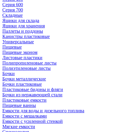
Серия 600
Серия 700
Складные
Ящики для склада
Ящики для хранения
Паллеты и поддоны
Канистры пластиковые
Универсальные
Пищевые
Пищевые эконом
Листовые пластики
Полипропиленовые листы
Полиэтиленовые листы
Бочки
Бочки металлические
Бочки пластиковые
Пластиковые бидоны и фляги
Бочки из нержавеющей стали
Пластиковые емкости
Пищевые ванны
Емкости для воды и дизельного топлива
Емкости с мешалками
Емкости с усиленной стенкой
Мягкие емкости
Специзделия