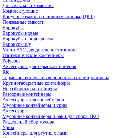
Для сельского хозяйства
Комплектующие
Конусные емкости с полным сливом (ЦКТ)
Подземные емкости
Еврокубы
Еврокубы новые
Еврокубы с подогревом
Еврокубы б/у
Мини АЗС для дизельного топлива
Изотермические контейнеры
Polycool
Аксессуары для термоконтейнеров
Ric
Термоконтейнеры из вспененного полипропилена
Крупногабаритные контейнеры
Неразборные контейнеры
Разборные контейнеры
Аксессуары для контейнеров
Мусорные контейнеры и урны
Аксессуары
Мусорные контейнеры и баки для сбора ТКО
Раздельный сбор мусора
Урны
Контейнеры для ртутных ламп