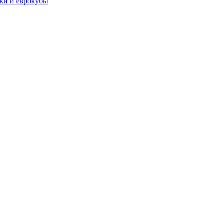
чки и еврокубы