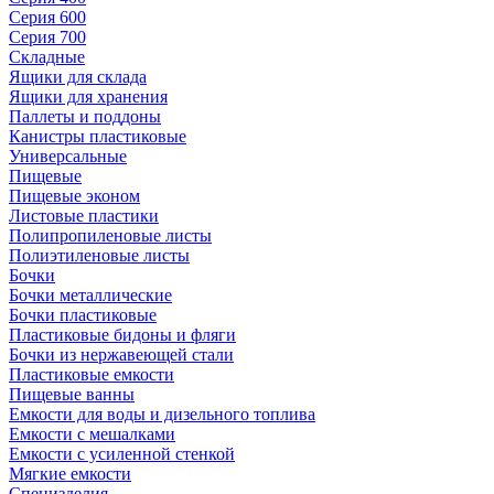
Серия 600
Серия 700
Складные
Ящики для склада
Ящики для хранения
Паллеты и поддоны
Канистры пластиковые
Универсальные
Пищевые
Пищевые эконом
Листовые пластики
Полипропиленовые листы
Полиэтиленовые листы
Бочки
Бочки металлические
Бочки пластиковые
Пластиковые бидоны и фляги
Бочки из нержавеющей стали
Пластиковые емкости
Пищевые ванны
Емкости для воды и дизельного топлива
Емкости с мешалками
Емкости с усиленной стенкой
Мягкие емкости
Специзделия