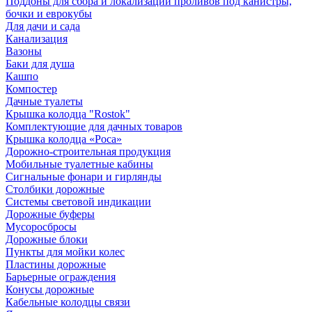
Поддоны для сбора и локализации проливов под канистры,
бочки и еврокубы
Для дачи и сада
Канализация
Вазоны
Баки для душа
Кашпо
Компостер
Дачные туалеты
Крышка колодца "Rostok"
Комплектующие для дачных товаров
Крышка колодца «Роса»
Дорожно-строительная продукция
Мобильные туалетные кабины
Сигнальные фонари и гирлянды
Столбики дорожные
Системы световой индикации
Дорожные буферы
Мусоросбросы
Дорожные блоки
Пункты для мойки колес
Пластины дорожные
Барьерные ограждения
Конусы дорожные
Кабельные колодцы связи