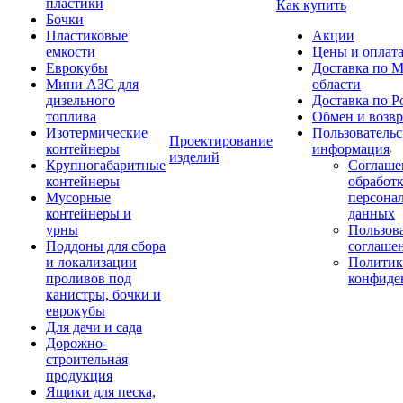
пластики
Как купить
Бочки
Пластиковые
Акции
емкости
Цены и оплат
Еврокубы
Доставка по М
Мини АЗС для
области
дизельного
Доставка по Р
топлива
Обмен и возвр
Изотермические
Пользовательс
Проектирование
контейнеры
информация
изделий
Крупногабаритные
Соглаше
контейнеры
обработ
Мусорные
персона
контейнеры и
данных
урны
Пользова
Поддоны для сбора
соглаше
и локализации
Политик
проливов под
конфиде
канистры, бочки и
еврокубы
Для дачи и сада
Дорожно-
строительная
продукция
Ящики для песка,