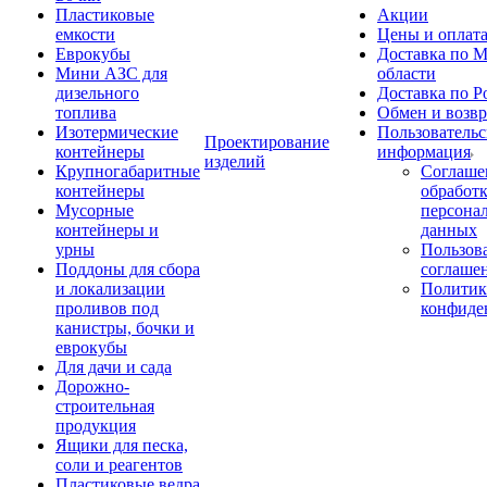
Пластиковые
Акции
емкости
Цены и оплат
Еврокубы
Доставка по М
Мини АЗС для
области
дизельного
Доставка по Р
топлива
Обмен и возвр
Изотермические
Пользовательс
Проектирование
контейнеры
информация
изделий
Крупногабаритные
Соглаше
контейнеры
обработ
Мусорные
персона
контейнеры и
данных
урны
Пользова
Поддоны для сбора
соглаше
и локализации
Политик
проливов под
конфиде
канистры, бочки и
еврокубы
Для дачи и сада
Дорожно-
строительная
продукция
Ящики для песка,
соли и реагентов
Пластиковые ведра