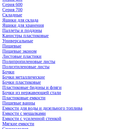
Серия 600
Серия 700
Складные
Ящики для склада
Ящики для хранения
Паллеты и поддоны
Канистры пластиковые
Универсальные
Пищевые
Пищевые эконом
Листовые пластики
Полипропиленовые листы
Полиэтиленовые листы
Бочки
Бочки металлические
Бочки пластиковые
Пластиковые бидоны и фляги
Бочки из нержавеющей стали
Пластиковые емкости
Пищевые ванны
Емкости для воды и дизельного топлива
Емкости с мешалками
Емкости с усиленной стенкой
Мягкие емкости
Специзделия