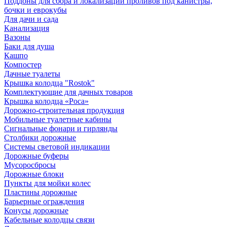
Поддоны для сбора и локализации проливов под канистры,
бочки и еврокубы
Для дачи и сада
Канализация
Вазоны
Баки для душа
Кашпо
Компостер
Дачные туалеты
Крышка колодца "Rostok"
Комплектующие для дачных товаров
Крышка колодца «Роса»
Дорожно-строительная продукция
Мобильные туалетные кабины
Сигнальные фонари и гирлянды
Столбики дорожные
Системы световой индикации
Дорожные буферы
Мусоросбросы
Дорожные блоки
Пункты для мойки колес
Пластины дорожные
Барьерные ограждения
Конусы дорожные
Кабельные колодцы связи