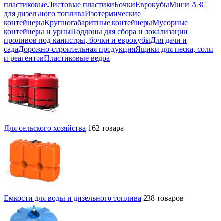
пластиковые
Листовые пластики
Бочки
Еврокубы
Мини АЗС
для дизельного топлива
Изотермические
контейнеры
Крупногабаритные контейнеры
Мусорные
контейнеры и урны
Поддоны для сбора и локализации
проливов под канистры, бочки и еврокубы
Для дачи и
сада
Дорожно-строительная продукция
Ящики для песка, соли
и реагентов
Пластиковые ведра
Для сельского хозяйства
162 товара
Емкости для воды и дизельного топлива
238 товаров