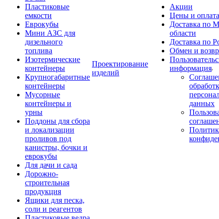
Пластиковые
Акции
емкости
Цены и оплат
Еврокубы
Доставка по М
Мини АЗС для
области
дизельного
Доставка по Р
топлива
Обмен и возвр
Изотермические
Пользовательс
Проектирование
контейнеры
информация
изделий
Крупногабаритные
Соглаше
контейнеры
обработ
Мусорные
персона
контейнеры и
данных
урны
Пользова
Поддоны для сбора
соглаше
и локализации
Политик
проливов под
конфиде
канистры, бочки и
еврокубы
Для дачи и сада
Дорожно-
строительная
продукция
Ящики для песка,
соли и реагентов
Пластиковые ведра