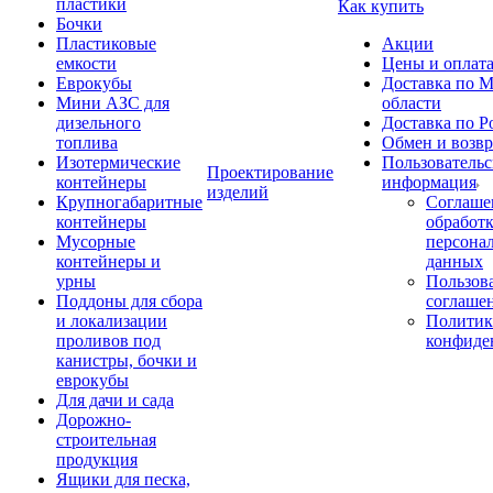
пластики
Как купить
Бочки
Пластиковые
Акции
емкости
Цены и оплат
Еврокубы
Доставка по М
Мини АЗС для
области
дизельного
Доставка по Р
топлива
Обмен и возвр
Изотермические
Пользовательс
Проектирование
контейнеры
информация
изделий
Крупногабаритные
Соглаше
контейнеры
обработ
Мусорные
персона
контейнеры и
данных
урны
Пользова
Поддоны для сбора
соглаше
и локализации
Политик
проливов под
конфиде
канистры, бочки и
еврокубы
Для дачи и сада
Дорожно-
строительная
продукция
Ящики для песка,