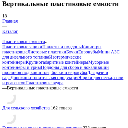
Вертикальные пластиковые емкости
18
Главная
—
Каталог
—
Пластиковые емкости
Пластиковые ящики
Паллеты и поддоны
Канистры
пластиковые
Листовые пластики
Бочки
Еврокубы
Мини АЗС
для дизельного топлива
Изотермические
контейнеры
Крупногабаритные контейнеры
Мусорные
контейнеры и урны
Поддоны для сбора и локализации
проливов под канистры, бочки и еврокубы
Для дачи и
сада
Дорожно-строительная продукция
Ящики для песка, соли
и реагентов
Пластиковые ведра
—
Вертикальные пластиковые емкости
Для сельского хозяйства
162 товара
Емкости для воды и дизельного топлива
238 товаров