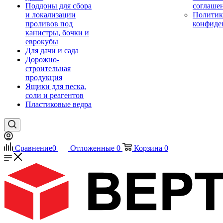
Поддоны для сбора
соглаше
и локализации
Политик
проливов под
конфиде
канистры, бочки и
еврокубы
Для дачи и сада
Дорожно-
строительная
продукция
Ящики для песка,
соли и реагентов
Пластиковые ведра
Сравнение
0
Отложенные
0
Корзина
0