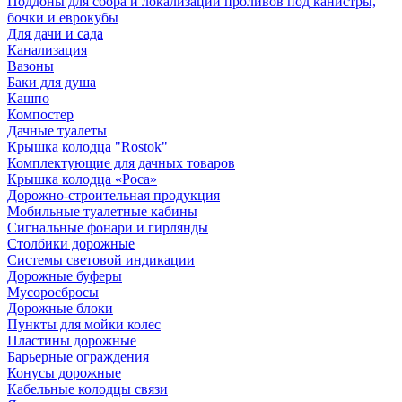
Поддоны для сбора и локализации проливов под канистры,
бочки и еврокубы
Для дачи и сада
Канализация
Вазоны
Баки для душа
Кашпо
Компостер
Дачные туалеты
Крышка колодца "Rostok"
Комплектующие для дачных товаров
Крышка колодца «Роса»
Дорожно-строительная продукция
Мобильные туалетные кабины
Сигнальные фонари и гирлянды
Столбики дорожные
Системы световой индикации
Дорожные буферы
Мусоросбросы
Дорожные блоки
Пункты для мойки колес
Пластины дорожные
Барьерные ограждения
Конусы дорожные
Кабельные колодцы связи