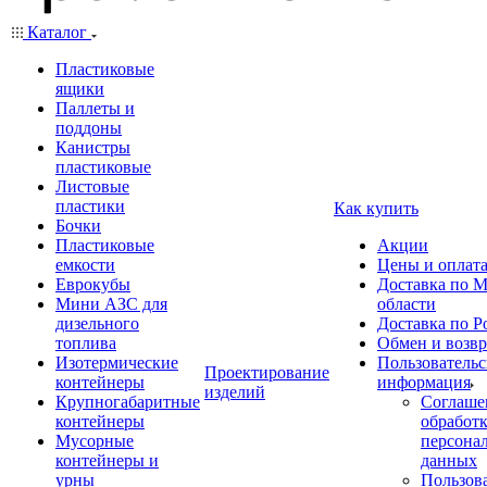
Каталог
Пластиковые
ящики
Паллеты и
поддоны
Канистры
пластиковые
Листовые
пластики
Как купить
Бочки
Пластиковые
Акции
емкости
Цены и оплат
Еврокубы
Доставка по М
Мини АЗС для
области
дизельного
Доставка по Р
топлива
Обмен и возвр
Изотермические
Пользовательс
Проектирование
контейнеры
информация
изделий
Крупногабаритные
Соглаше
контейнеры
обработ
Мусорные
персона
контейнеры и
данных
урны
Пользова