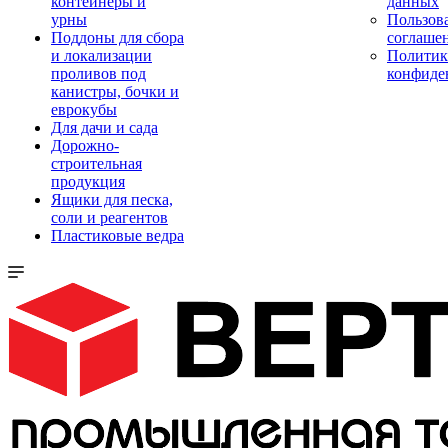
контейнеры и
данных
урны
Пользова
Поддоны для сбора
соглаше
и локализации
Политик
проливов под
конфиде
канистры, бочки и
еврокубы
Для дачи и сада
Дорожно-
строительная
продукция
Ящики для песка,
соли и реагентов
Пластиковые ведра