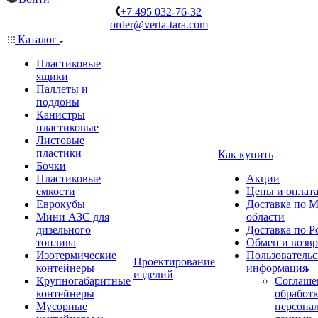
+7 495 032-76-32
order@verta-tara.com
Каталог
Пластиковые
ящики
Паллеты и
поддоны
Канистры
пластиковые
Листовые
пластики
Как купить
Бочки
Пластиковые
Акции
емкости
Цены и оплат
Еврокубы
Доставка по М
Мини АЗС для
области
дизельного
Доставка по Р
топлива
Обмен и возвр
Изотермические
Пользовательс
Проектирование
контейнеры
информация
изделий
Крупногабаритные
Соглаше
контейнеры
обработ
Мусорные
персона