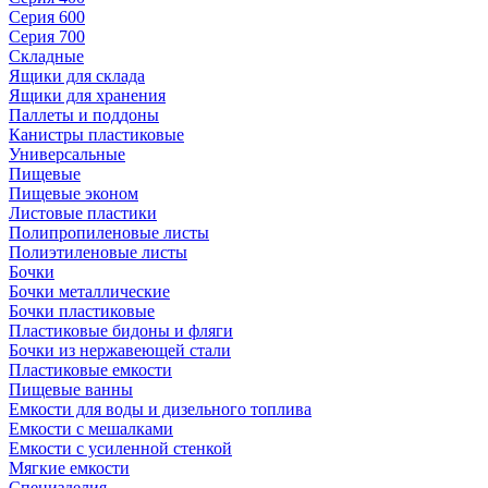
Серия 600
Серия 700
Складные
Ящики для склада
Ящики для хранения
Паллеты и поддоны
Канистры пластиковые
Универсальные
Пищевые
Пищевые эконом
Листовые пластики
Полипропиленовые листы
Полиэтиленовые листы
Бочки
Бочки металлические
Бочки пластиковые
Пластиковые бидоны и фляги
Бочки из нержавеющей стали
Пластиковые емкости
Пищевые ванны
Емкости для воды и дизельного топлива
Емкости с мешалками
Емкости с усиленной стенкой
Мягкие емкости
Специзделия