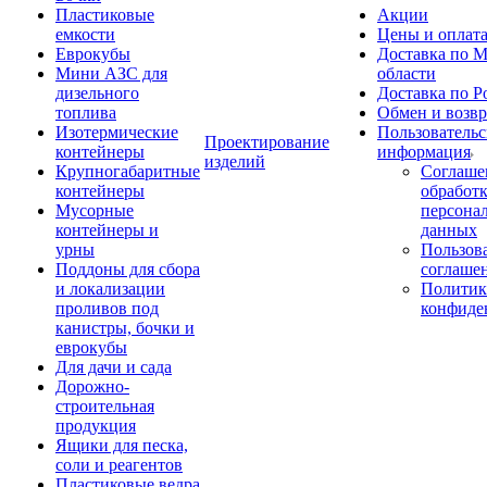
Пластиковые
Акции
емкости
Цены и оплат
Еврокубы
Доставка по М
Мини АЗС для
области
дизельного
Доставка по Р
топлива
Обмен и возвр
Изотермические
Пользовательс
Проектирование
контейнеры
информация
изделий
Крупногабаритные
Соглаше
контейнеры
обработ
Мусорные
персона
контейнеры и
данных
урны
Пользова
Поддоны для сбора
соглаше
и локализации
Политик
проливов под
конфиде
канистры, бочки и
еврокубы
Для дачи и сада
Дорожно-
строительная
продукция
Ящики для песка,
соли и реагентов
Пластиковые ведра