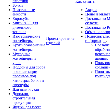
пластики
Как купить
Бочки
Пластиковые
Акции
емкости
Цены и оплат
Еврокубы
Доставка по М
Мини АЗС для
области
дизельного
Доставка по Р
топлива
Обмен и возвр
Изотермические
Пользовательс
Проектирование
контейнеры
информация
изделий
Крупногабаритные
Соглаше
контейнеры
обработ
Мусорные
персона
контейнеры и
данных
урны
Пользова
Поддоны для сбора
соглаше
и локализации
Политик
проливов под
конфиде
канистры, бочки и
еврокубы
Для дачи и сада
Дорожно-
строительная
продукция
Ящики для песка,