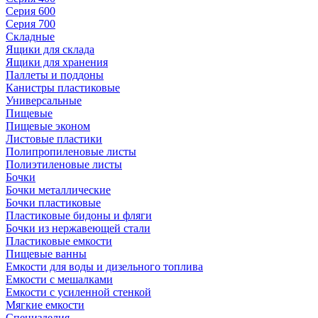
Серия 600
Серия 700
Складные
Ящики для склада
Ящики для хранения
Паллеты и поддоны
Канистры пластиковые
Универсальные
Пищевые
Пищевые эконом
Листовые пластики
Полипропиленовые листы
Полиэтиленовые листы
Бочки
Бочки металлические
Бочки пластиковые
Пластиковые бидоны и фляги
Бочки из нержавеющей стали
Пластиковые емкости
Пищевые ванны
Емкости для воды и дизельного топлива
Емкости с мешалками
Емкости с усиленной стенкой
Мягкие емкости
Специзделия