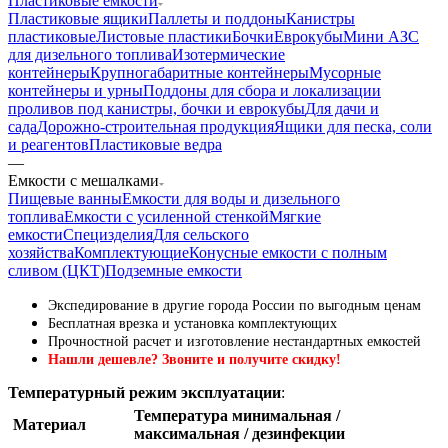
Пластиковые емкости
Пластиковые ящики
Паллеты и поддоны
Канистры
пластиковые
Листовые пластики
Бочки
Еврокубы
Мини АЗС
для дизельного топлива
Изотермические
контейнеры
Крупногабаритные контейнеры
Мусорные
контейнеры и урны
Поддоны для сбора и локализации
проливов под канистры, бочки и еврокубы
Для дачи и
сада
Дорожно-строительная продукция
Ящики для песка, соли
и реагентов
Пластиковые ведра
—
Емкости с мешалками
Пищевые ванны
Емкости для воды и дизельного
топлива
Емкости с усиленной стенкой
Мягкие
емкости
Специзделия
Для сельского
хозяйства
Комплектующие
Конусные емкости с полным
сливом (ЦКТ)
Подземные емкости
Экспедирование в другие города России по выгодным ценам
Бесплатная врезка и установка комплектующих
Прочностной расчет и изготовление нестандартных емкостей
Нашли дешевле? Звоните и получите скидку!
Температурный режим эксплуатации
:
Температура минимальная /
Материал
максимальная / дезинфекции