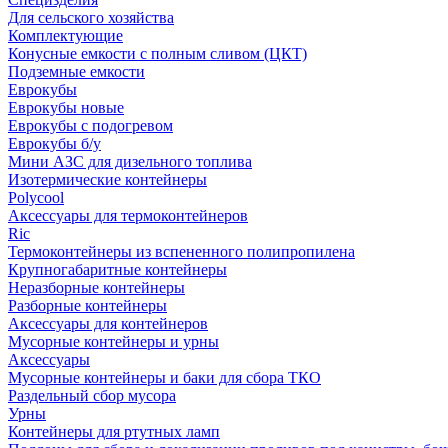
Для сельского хозяйства
Комплектующие
Конусные емкости с полным сливом (ЦКТ)
Подземные емкости
Еврокубы
Еврокубы новые
Еврокубы с подогревом
Еврокубы б/у
Мини АЗС для дизельного топлива
Изотермические контейнеры
Polycool
Аксессуары для термоконтейнеров
Ric
Термоконтейнеры из вспененного полипропилена
Крупногабаритные контейнеры
Неразборные контейнеры
Разборные контейнеры
Аксессуары для контейнеров
Мусорные контейнеры и урны
Аксессуары
Мусорные контейнеры и баки для сбора ТКО
Раздельный сбор мусора
Урны
Контейнеры для ртутных ламп