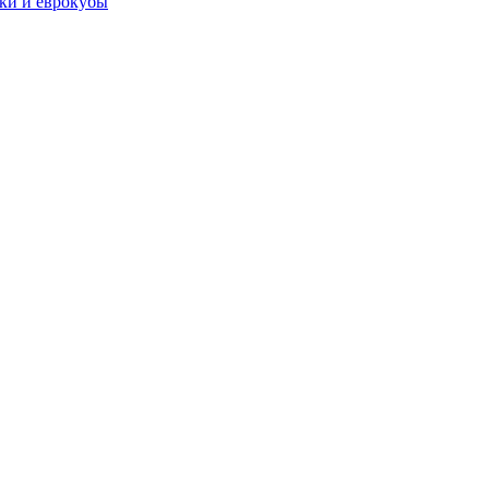
чки и еврокубы