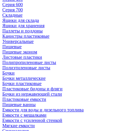
Серия 600
Серия 700
Складные
Ящики для склада
Ящики для хранения
Паллеты и поддоны
Канистры пластиковые
Универсальные
Пищевые
Пищевые эконом
Листовые пластики
Полипропиленовые листы
Полиэтиленовые листы
Бочки
Бочки металлические
Бочки пластиковые
Пластиковые бидоны и фляги
Бочки из нержавеющей стали
Пластиковые емкости
Пищевые ванны
Емкости для воды и дизельного топлива
Емкости с мешалками
Емкости с усиленной стенкой
Мягкие емкости
Специзделия