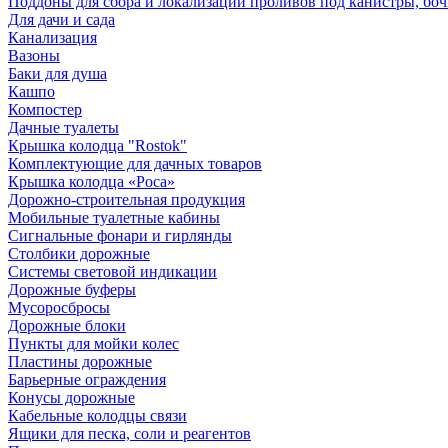
Поддоны для сбора и локализации проливов под канистры, бо
Для дачи и сада
Канализация
Вазоны
Баки для душа
Кашпо
Компостер
Дачные туалеты
Крышка колодца "Rostok"
Комплектующие для дачных товаров
Крышка колодца «Роса»
Дорожно-строительная продукция
Мобильные туалетные кабины
Сигнальные фонари и гирлянды
Столбики дорожные
Системы световой индикации
Дорожные буферы
Мусоросбросы
Дорожные блоки
Пункты для мойки колес
Пластины дорожные
Барьерные ограждения
Конусы дорожные
Кабельные колодцы связи
Ящики для песка, соли и реагентов