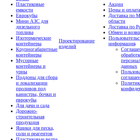
Пластиковые
Акции
емкости
Цены и оплат
Еврокубы
Доставка по М
Мини АЗС для
области
дизельного
Доставка по Р
топлива
Обмен и возвр
Изотермические
Пользовательс
Проектирование
контейнеры
информация
изделий
Крупногабаритные
Соглаше
контейнеры
обработ
Мусорные
персона
контейнеры и
данных
урны
Пользова
Поддоны для сбора
соглаше
и локализации
Политик
проливов под
конфиде
канистры, бочки и
еврокубы
Для дачи и сада
Дорожно-
строительная
продукция
Ящики для песка,
соли и реагентов
Пластиковые ведра