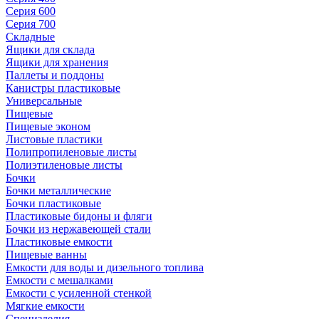
Серия 600
Серия 700
Складные
Ящики для склада
Ящики для хранения
Паллеты и поддоны
Канистры пластиковые
Универсальные
Пищевые
Пищевые эконом
Листовые пластики
Полипропиленовые листы
Полиэтиленовые листы
Бочки
Бочки металлические
Бочки пластиковые
Пластиковые бидоны и фляги
Бочки из нержавеющей стали
Пластиковые емкости
Пищевые ванны
Емкости для воды и дизельного топлива
Емкости с мешалками
Емкости с усиленной стенкой
Мягкие емкости
Специзделия