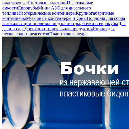
пластиковые
Листовые пластики
Пластиковые
емкости
Еврокубы
Мини АЗС для дизельного
топлива
Изотермические контейнеры
Крупногабаритные
контейнеры
Мусорные контейнеры и урны
Поддоны для сбора
и локализации проливов под канистры, бочки и еврокубы
Для
дачи и сада
Дорожно-строительная продукция
Ящики для
песка, соли и реагентов
Пластиковые ведра