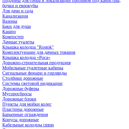
Поддоны для сбора и локализации проливов под канистры,
бочки и еврокубы
Для дачи и сада
Канализация
Вазоны
Баки для душа
Кашпо
Компостер
Дачные туалеты
Крышка колодца "Rostok"
Комплектующие для дачных товаров
Крышка колодца «Роса»
Дорожно-строительная продукция
Мобильные туалетные кабины
Сигнальные фонари и гирлянды
Столбики дорожные
Системы световой индикации
Дорожные буферы
Мусоросбросы
Дорожные блоки
Пункты для мойки колес
Пластины дорожные
Барьерные ограждения
Конусы дорожные
Кабельные колодцы связи