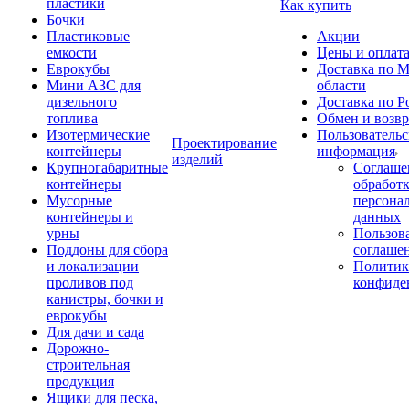
пластики
Как купить
Бочки
Пластиковые
Акции
емкости
Цены и оплат
Еврокубы
Доставка по М
Мини АЗС для
области
дизельного
Доставка по Р
топлива
Обмен и возвр
Изотермические
Пользовательс
Проектирование
контейнеры
информация
изделий
Крупногабаритные
Соглаше
контейнеры
обработ
Мусорные
персона
контейнеры и
данных
урны
Пользова
Поддоны для сбора
соглаше
и локализации
Политик
проливов под
конфиде
канистры, бочки и
еврокубы
Для дачи и сада
Дорожно-
строительная
продукция
Ящики для песка,