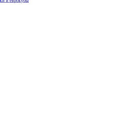
чки и еврокубы