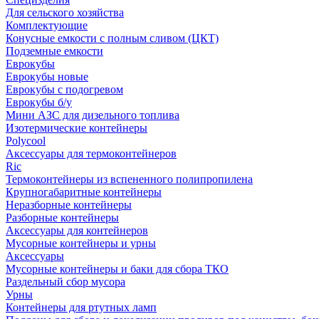
Для сельского хозяйства
Комплектующие
Конусные емкости с полным сливом (ЦКТ)
Подземные емкости
Еврокубы
Еврокубы новые
Еврокубы с подогревом
Еврокубы б/у
Мини АЗС для дизельного топлива
Изотермические контейнеры
Polycool
Аксессуары для термоконтейнеров
Ric
Термоконтейнеры из вспененного полипропилена
Крупногабаритные контейнеры
Неразборные контейнеры
Разборные контейнеры
Аксессуары для контейнеров
Мусорные контейнеры и урны
Аксессуары
Мусорные контейнеры и баки для сбора ТКО
Раздельный сбор мусора
Урны
Контейнеры для ртутных ламп