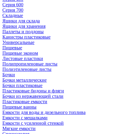
Серия 600
Серия 700
Складные
Ящики для склада
Ящики для хранения
Паллеты и поддоны
Канистры пластиковые
Универсальные
Пищевые
Пищевые эконом
Листовые пластики
Полипропиленовые листы
Полиэтиленовые листы
Бочки
Бочки металлические
Бочки пластиковые
Пластиковые бидоны и фляги
Бочки из нержавеющей стали
Пластиковые емкости
Пищевые ванны
Емкости для воды и дизельного топлива
Емкости с мешалками
Емкости с усиленной стенкой
Мягкие емкости
Специзделия