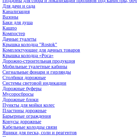
Поддоны для сбора и локализации проливов под канистры, бо
Для дачи и сада
Канализация
Вазоны
Баки для душа
Кашпо
Компостер
Дачные туалеты
Крышка колодца "Rostok"
Комплектующие для дачных товаров
Крышка колодца «Роса»
Дорожно-строительная продукция
Мобильные туалетные кабины
Сигнальные фонари и гирлянды
Столбики дорожные
Системы световой индикации
Дорожные буферы
Мусоросбросы
Дорожные блоки
Пункты для мойки колес
Пластины дорожные
Барьерные ограждения
Конусы дорожные
Кабельные колодцы связи
Ящики для песка, соли и реагентов