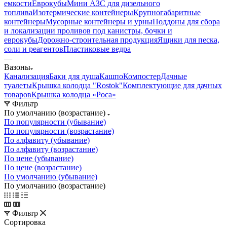
емкости
Еврокубы
Мини АЗС для дизельного
топлива
Изотермические контейнеры
Крупногабаритные
контейнеры
Мусорные контейнеры и урны
Поддоны для сбора
и локализации проливов под канистры, бочки и
еврокубы
Дорожно-строительная продукция
Ящики для песка,
соли и реагентов
Пластиковые ведра
—
Вазоны
Канализация
Баки для душа
Кашпо
Компостер
Дачные
туалеты
Крышка колодца "Rostok"
Комплектующие для дачных
товаров
Крышка колодца «Роса»
Фильтр
По умолчанию (возрастание)
По популярности (убывание)
По популярности (возрастание)
По алфавиту (убывание)
По алфавиту (возрастание)
По цене (убывание)
По цене (возрастание)
По умолчанию (убывание)
По умолчанию (возрастание)
Фильтр
Сортировка