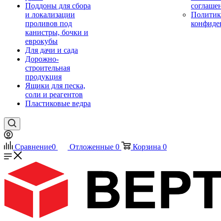
Поддоны для сбора
соглаше
и локализации
Политик
проливов под
конфиде
канистры, бочки и
еврокубы
Для дачи и сада
Дорожно-
строительная
продукция
Ящики для песка,
соли и реагентов
Пластиковые ведра
Сравнение
0
Отложенные
0
Корзина
0