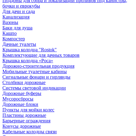
Поддоны для сбора и локализации проливов под канистры,
бочки и еврокубы
Для дачи и сада
Канализация
Вазоны
Баки для душа
Кашпо
Компостер
Дачные туалеты
Крышка колодца "Rostok"
Комплектующие для дачных товаров
Крышка колодца «Роса»
Дорожно-строительная продукция
Мобильные туалетные кабины
Сигнальные фонари и гирлянды
Столбики дорожные
Системы световой индикации
Дорожные буферы
Мусоросбросы
Дорожные блоки
Пункты для мойки колес
Пластины дорожные
Барьерные ограждения
Конусы дорожные
Кабельные колодцы связи