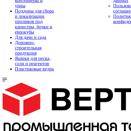
контейнеры и
данных
урны
Пользова
Поддоны для сбора
соглаше
и локализации
Политик
проливов под
конфиде
канистры, бочки и
еврокубы
Для дачи и сада
Дорожно-
строительная
продукция
Ящики для песка,
соли и реагентов
Пластиковые ведра