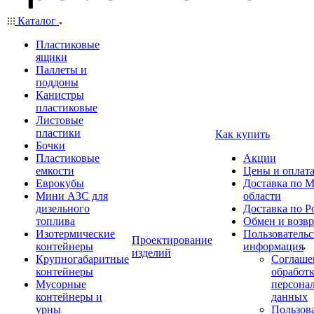
Каталог
Пластиковые
ящики
Паллеты и
поддоны
Канистры
пластиковые
Листовые
пластики
Как купить
Бочки
Пластиковые
Акции
емкости
Цены и оплат
Еврокубы
Доставка по М
Мини АЗС для
области
дизельного
Доставка по Р
топлива
Обмен и возвр
Изотермические
Пользовательс
Проектирование
контейнеры
информация
изделий
Крупногабаритные
Соглаше
контейнеры
обработ
Мусорные
персона
контейнеры и
данных
урны
Пользова