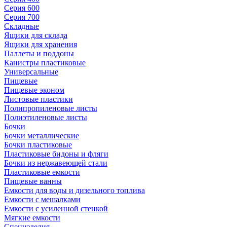
Серия 600
Серия 700
Складные
Ящики для склада
Ящики для хранения
Паллеты и поддоны
Канистры пластиковые
Универсальные
Пищевые
Пищевые эконом
Листовые пластики
Полипропиленовые листы
Полиэтиленовые листы
Бочки
Бочки металлические
Бочки пластиковые
Пластиковые бидоны и фляги
Бочки из нержавеющей стали
Пластиковые емкости
Пищевые ванны
Емкости для воды и дизельного топлива
Емкости с мешалками
Емкости с усиленной стенкой
Мягкие емкости
Специзделия