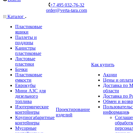
+7 495 032-76-32
order@verta-tara.com
Каталог
Пластиковые
ящики
Паллеты и
поддоны
Канистры
пластиковые
Листовые
пластики
Как купить
Бочки
Пластиковые
Акции
емкости
Цены и оплат
Еврокубы
Доставка по М
Мини АЗС для
области
дизельного
Доставка по Р
топлива
Обмен и возвр
Изотермические
Пользовательс
Проектирование
контейнеры
информация
изделий
Крупногабаритные
Соглаше
контейнеры
обработ
Мусорные
персона