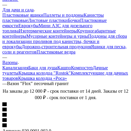
—
Для дачи и сада
Пластиковые ящики
Паллеты и поддоны
Канистры
пластиковые
Листовые пластики
Бочки
Пластиковые
емкости
Еврокубы
Мини АЗС для дизельного
топлива
Изотермические контейнеры
Крупногабаритные
контейнеры
Мусорные контейнеры и урны
Поддоны для сбора
и локализации проливов под канистры, бочки и
еврокубы
Дорожно-строительная продукция
Ящики для песка,
соли и реагентов
Пластиковые ведра
—
Вазоны
Канализация
Баки для душа
Кашпо
Компостер
Дачные
туалеты
Крышка колодца "Rostok"
Комплектующие для дачных
товаров
Крышка колодца «Роса»
—
Вазон "Flox" песочный гранит
На заказы до 12 000 ₽ - срок поставки от 14 дней. Заказы от 12
000 ₽ - срок поставки от 1 дня.
Артикул:
920.0001.002.0