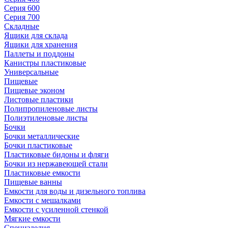
Серия 600
Серия 700
Складные
Ящики для склада
Ящики для хранения
Паллеты и поддоны
Канистры пластиковые
Универсальные
Пищевые
Пищевые эконом
Листовые пластики
Полипропиленовые листы
Полиэтиленовые листы
Бочки
Бочки металлические
Бочки пластиковые
Пластиковые бидоны и фляги
Бочки из нержавеющей стали
Пластиковые емкости
Пищевые ванны
Емкости для воды и дизельного топлива
Емкости с мешалками
Емкости с усиленной стенкой
Мягкие емкости
Специзделия