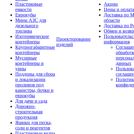
Пластиковые
Акции
емкости
Цены и оплат
Еврокубы
Доставка по М
Мини АЗС для
области
дизельного
Доставка по Р
топлива
Обмен и возвр
Изотермические
Пользовательс
Проектирование
контейнеры
информация
изделий
Крупногабаритные
Соглаше
контейнеры
обработ
Мусорные
персона
контейнеры и
данных
урны
Пользова
Поддоны для сбора
соглаше
и локализации
Политик
проливов под
конфиде
канистры, бочки и
еврокубы
Для дачи и сада
Дорожно-
строительная
продукция
Ящики для песка,
соли и реагентов
Пластиковые ведра