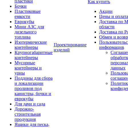
пластики
Как купить
Бочки
Пластиковые
Акции
емкости
Цены и оплат
Еврокубы
Доставка по М
Мини АЗС для
области
дизельного
Доставка по Р
топлива
Обмен и возвр
Изотермические
Пользовательс
Проектирование
контейнеры
информация
изделий
Крупногабаритные
Соглаше
контейнеры
обработ
Мусорные
персона
контейнеры и
данных
урны
Пользова
Поддоны для сбора
соглаше
и локализации
Политик
проливов под
конфиде
канистры, бочки и
еврокубы
Для дачи и сада
Дорожно-
строительная
продукция
Ящики для песка,