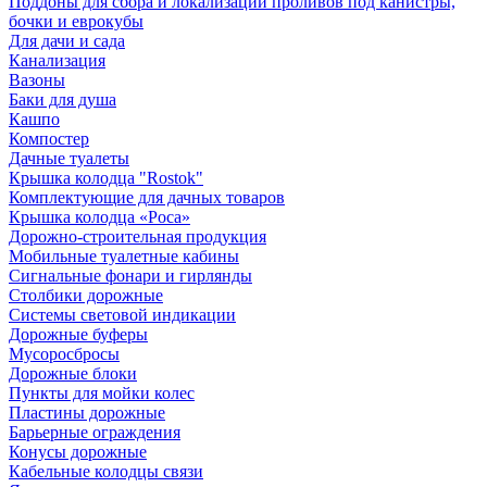
Поддоны для сбора и локализации проливов под канистры,
бочки и еврокубы
Для дачи и сада
Канализация
Вазоны
Баки для душа
Кашпо
Компостер
Дачные туалеты
Крышка колодца "Rostok"
Комплектующие для дачных товаров
Крышка колодца «Роса»
Дорожно-строительная продукция
Мобильные туалетные кабины
Сигнальные фонари и гирлянды
Столбики дорожные
Системы световой индикации
Дорожные буферы
Мусоросбросы
Дорожные блоки
Пункты для мойки колес
Пластины дорожные
Барьерные ограждения
Конусы дорожные
Кабельные колодцы связи