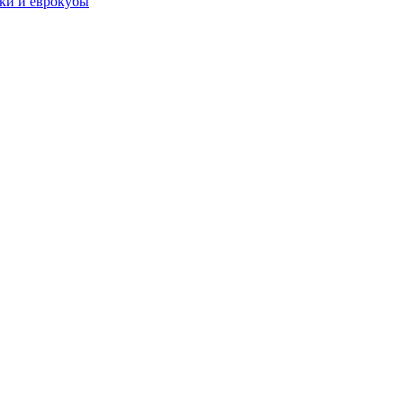
чки и еврокубы