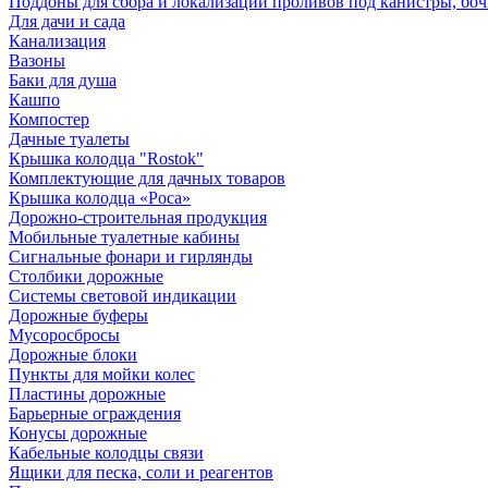
Поддоны для сбора и локализации проливов под канистры, бо
Для дачи и сада
Канализация
Вазоны
Баки для душа
Кашпо
Компостер
Дачные туалеты
Крышка колодца "Rostok"
Комплектующие для дачных товаров
Крышка колодца «Роса»
Дорожно-строительная продукция
Мобильные туалетные кабины
Сигнальные фонари и гирлянды
Столбики дорожные
Системы световой индикации
Дорожные буферы
Мусоросбросы
Дорожные блоки
Пункты для мойки колес
Пластины дорожные
Барьерные ограждения
Конусы дорожные
Кабельные колодцы связи
Ящики для песка, соли и реагентов