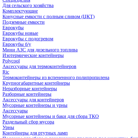
Для сельского хозяйства
Комплектующие
Конусные емкости с полным сливом (ЦКТ)
Подземные емкости
Еврокубы
Еврокубы новые
Еврокубы с подогревом
Еврокубы б/у
Мини АЗС для дизельного топлива
Изотермические контейнеры
Polycool
Аксессуары для термоконтейнеров
Ric
Термоконтейнеры из вспененного полипропилена
Крупногабаритные контейнеры
Неразборные контейнеры
Разборные контейнеры
Аксессуары для контейнеров
Мусорные контейнеры и урны
Аксессуары
Мусорные контейнеры и баки для сбора ТКО
Раздельный сбор мусора
Урны
Контейнеры для ртутных ламп