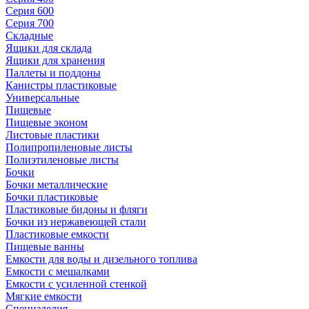
Серия 600
Серия 700
Складные
Ящики для склада
Ящики для хранения
Паллеты и поддоны
Канистры пластиковые
Универсальные
Пищевые
Пищевые эконом
Листовые пластики
Полипропиленовые листы
Полиэтиленовые листы
Бочки
Бочки металлические
Бочки пластиковые
Пластиковые бидоны и фляги
Бочки из нержавеющей стали
Пластиковые емкости
Пищевые ванны
Емкости для воды и дизельного топлива
Емкости с мешалками
Емкости с усиленной стенкой
Мягкие емкости
Специзделия