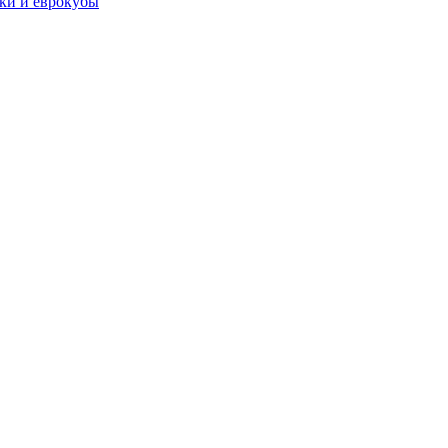
чки и еврокубы