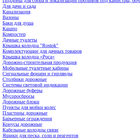
Поддоны для сбора и локализации проливов под канистры, бо
Для дачи и сада
Канализация
Вазоны
Баки для душа
Кашпо
Компостер
Дачные туалеты
Крышка колодца "Rostok"
Комплектующие для дачных товаров
Крышка колодца «Роса»
Дорожно-строительная продукция
Мобильные туалетные кабины
Сигнальные фонари и гирлянды
Столбики дорожные
Системы световой индикации
Дорожные буферы
Мусоросбросы
Дорожные блоки
Пункты для мойки колес
Пластины дорожные
Барьерные ограждения
Конусы дорожные
Кабельные колодцы связи
Ящики для песка, соли и реагентов