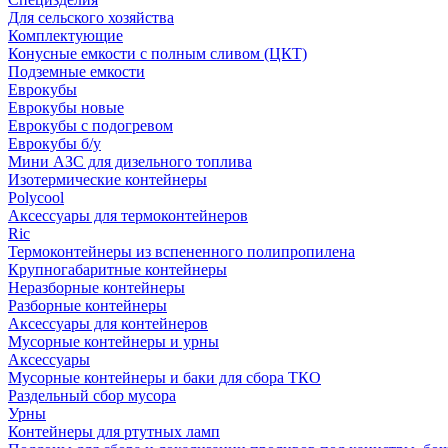
Для сельского хозяйства
Комплектующие
Конусные емкости с полным сливом (ЦКТ)
Подземные емкости
Еврокубы
Еврокубы новые
Еврокубы с подогревом
Еврокубы б/у
Мини АЗС для дизельного топлива
Изотермические контейнеры
Polycool
Аксессуары для термоконтейнеров
Ric
Термоконтейнеры из вспененного полипропилена
Крупногабаритные контейнеры
Неразборные контейнеры
Разборные контейнеры
Аксессуары для контейнеров
Мусорные контейнеры и урны
Аксессуары
Мусорные контейнеры и баки для сбора ТКО
Раздельный сбор мусора
Урны
Контейнеры для ртутных ламп