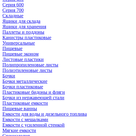
Серия 600
Серия 700
Складные
Ящики для склада
Ящики для хранения
Паллеты и поддоны
Канистры пластиковые
Универсальные
Пищевые
Пищевые эконом
Листовые пластики
Полипропиленовые листы
Полиэтиленовые листы
Бочки
Бочки металлические
Бочки пластиковые
Пластиковые бидоны и фляги
Бочки из нержавеющей стали
Пластиковые емкости
Пищевые ванны
Емкости для воды и дизельного топлива
Емкости с мешалками
Емкости с усиленной стенкой
Мягкие емкости
Специзделия