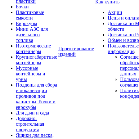
пластики
Как купить
Бочки
Пластиковые
Акции
емкости
Цены и оплат
Еврокубы
Доставка по М
Мини АЗС для
области
дизельного
Доставка по Р
топлива
Обмен и возвр
Изотермические
Пользовательс
Проектирование
контейнеры
информация
изделий
Крупногабаритные
Соглаше
контейнеры
обработ
Мусорные
персона
контейнеры и
данных
урны
Пользова
Поддоны для сбора
соглаше
и локализации
Политик
проливов под
конфиде
канистры, бочки и
еврокубы
Для дачи и сада
Дорожно-
строительная
продукция
Ящики для песка,