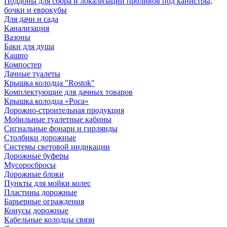
Поддоны для сбора и локализации проливов под канистры,
бочки и еврокубы
Для дачи и сада
Канализация
Вазоны
Баки для душа
Кашпо
Компостер
Дачные туалеты
Крышка колодца "Rostok"
Комплектующие для дачных товаров
Крышка колодца «Роса»
Дорожно-строительная продукция
Мобильные туалетные кабины
Сигнальные фонари и гирлянды
Столбики дорожные
Системы световой индикации
Дорожные буферы
Мусоросбросы
Дорожные блоки
Пункты для мойки колес
Пластины дорожные
Барьерные ограждения
Конусы дорожные
Кабельные колодцы связи