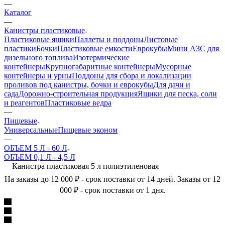
—
Каталог
—
Канистры пластиковые
Пластиковые ящики
Паллеты и поддоны
Листовые
пластики
Бочки
Пластиковые емкости
Еврокубы
Мини АЗС для
дизельного топлива
Изотермические
контейнеры
Крупногабаритные контейнеры
Мусорные
контейнеры и урны
Поддоны для сбора и локализации
проливов под канистры, бочки и еврокубы
Для дачи и
сада
Дорожно-строительная продукция
Ящики для песка, соли
и реагентов
Пластиковые ведра
—
Пищевые
Универсальные
Пищевые эконом
—
ОБЪЕМ 5 Л - 60 Л
ОБЪЕМ 0,1 Л - 4,5 Л
—
Канистра пластиковая 5 л полиэтиленовая
На заказы до 12 000 ₽ - срок поставки от 14 дней. Заказы от 12
000 ₽ - срок поставки от 1 дня.