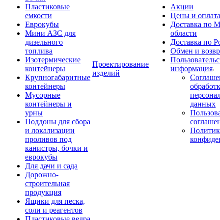
Пластиковые
Акции
емкости
Цены и оплат
Еврокубы
Доставка по М
Мини АЗС для
области
дизельного
Доставка по Р
топлива
Обмен и возвр
Изотермические
Пользовательс
Проектирование
контейнеры
информация
изделий
Крупногабаритные
Соглаше
контейнеры
обработ
Мусорные
персона
контейнеры и
данных
урны
Пользова
Поддоны для сбора
соглаше
и локализации
Политик
проливов под
конфиде
канистры, бочки и
еврокубы
Для дачи и сада
Дорожно-
строительная
продукция
Ящики для песка,
соли и реагентов
Пластиковые ведра