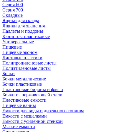
Серия 600
Серия 700
Складные
Ящики для склада
Ящики для хранения
Паллеты и поддоны
Канистры пластиковые
Универсальные
Пищевые
Пищевые эконом
Листовые пластики
Полипропиленовые листы
Полиэтиленовые листы
Бочки
Бочки металлические
Бочки пластиковые
Пластиковые бидоны и фляги
Бочки из нержавеющей стали
Пластиковые емкости
Пищевые ванны
Емкости для воды и дизельного топлива
Емкости с мешалками
Емкости с усиленной стенкой
Мягкие емкости
Специзделия