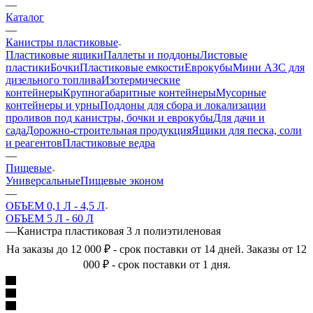
—
Каталог
—
Канистры пластиковые
Пластиковые ящики
Паллеты и поддоны
Листовые
пластики
Бочки
Пластиковые емкости
Еврокубы
Мини АЗС для
дизельного топлива
Изотермические
контейнеры
Крупногабаритные контейнеры
Мусорные
контейнеры и урны
Поддоны для сбора и локализации
проливов под канистры, бочки и еврокубы
Для дачи и
сада
Дорожно-строительная продукция
Ящики для песка, соли
и реагентов
Пластиковые ведра
—
Пищевые
Универсальные
Пищевые эконом
—
ОБЪЕМ 0,1 Л - 4,5 Л
ОБЪЕМ 5 Л - 60 Л
—
Канистра пластиковая 3 л полиэтиленовая
На заказы до 12 000 ₽ - срок поставки от 14 дней. Заказы от 12
000 ₽ - срок поставки от 1 дня.