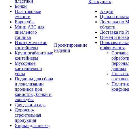
пластики
Как купить
Бочки
Пластиковые
Акции
емкости
Цены и оплат
Еврокубы
Доставка по М
Мини АЗС для
области
дизельного
Доставка по Р
топлива
Обмен и возвр
Изотермические
Пользовательс
Проектирование
контейнеры
информация
изделий
Крупногабаритные
Соглаше
контейнеры
обработ
Мусорные
персона
контейнеры и
данных
урны
Пользова
Поддоны для сбора
соглаше
и локализации
Политик
проливов под
конфиде
канистры, бочки и
еврокубы
Для дачи и сада
Дорожно-
строительная
продукция
Ящики для песка,