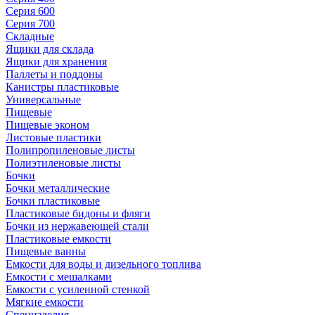
Серия 600
Серия 700
Складные
Ящики для склада
Ящики для хранения
Паллеты и поддоны
Канистры пластиковые
Универсальные
Пищевые
Пищевые эконом
Листовые пластики
Полипропиленовые листы
Полиэтиленовые листы
Бочки
Бочки металлические
Бочки пластиковые
Пластиковые бидоны и фляги
Бочки из нержавеющей стали
Пластиковые емкости
Пищевые ванны
Емкости для воды и дизельного топлива
Емкости с мешалками
Емкости с усиленной стенкой
Мягкие емкости
Специзделия