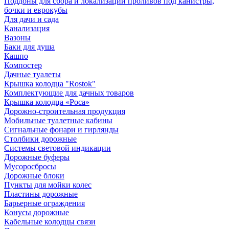
Поддоны для сбора и локализации проливов под канистры,
бочки и еврокубы
Для дачи и сада
Канализация
Вазоны
Баки для душа
Кашпо
Компостер
Дачные туалеты
Крышка колодца "Rostok"
Комплектующие для дачных товаров
Крышка колодца «Роса»
Дорожно-строительная продукция
Мобильные туалетные кабины
Сигнальные фонари и гирлянды
Столбики дорожные
Системы световой индикации
Дорожные буферы
Мусоросбросы
Дорожные блоки
Пункты для мойки колес
Пластины дорожные
Барьерные ограждения
Конусы дорожные
Кабельные колодцы связи