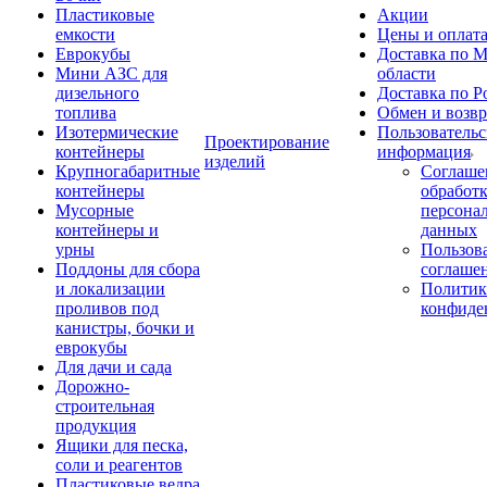
Пластиковые
Акции
емкости
Цены и оплат
Еврокубы
Доставка по М
Мини АЗС для
области
дизельного
Доставка по Р
топлива
Обмен и возвр
Изотермические
Пользовательс
Проектирование
контейнеры
информация
изделий
Крупногабаритные
Соглаше
контейнеры
обработ
Мусорные
персона
контейнеры и
данных
урны
Пользова
Поддоны для сбора
соглаше
и локализации
Политик
проливов под
конфиде
канистры, бочки и
еврокубы
Для дачи и сада
Дорожно-
строительная
продукция
Ящики для песка,
соли и реагентов
Пластиковые ведра