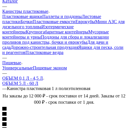
Каталог
—
Канистры пластиковые
Пластиковые ящики
Паллеты и поддоны
Листовые
пластики
Бочки
Пластиковые емкости
Еврокубы
Мини АЗС для
дизельного топлива
Изотермические
контейнеры
Крупногабаритные контейнеры
Мусорные
контейнеры и урны
Поддоны для сбора и локализации
проливов под канистры, бочки и еврокубы
Для дачи и
сада
Дорожно-строительная продукция
Ящики для песка, соли
и реагентов
Пластиковые ведра
—
Пищевые
Универсальные
Пищевые эконом
—
ОБЪЕМ 0,1 Л - 4,5 Л
ОБЪЕМ 5 Л - 60 Л
—
Канистра пластиковая 1 л полиэтиленовая
На заказы до 12 000 ₽ - срок поставки от 14 дней. Заказы от 12
000 ₽ - срок поставки от 1 дня.