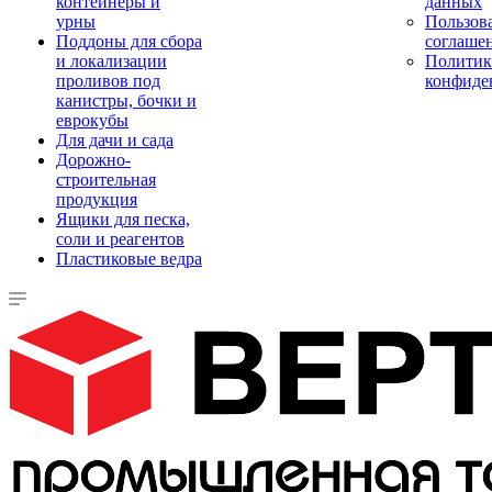
контейнеры и
данных
урны
Пользова
Поддоны для сбора
соглаше
и локализации
Политик
проливов под
конфиде
канистры, бочки и
еврокубы
Для дачи и сада
Дорожно-
строительная
продукция
Ящики для песка,
соли и реагентов
Пластиковые ведра