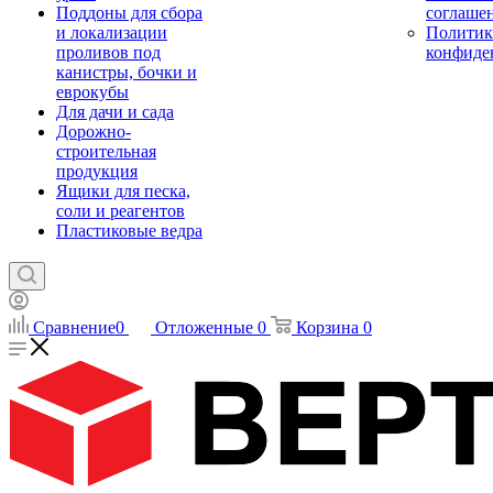
Поддоны для сбора
соглаше
и локализации
Политик
проливов под
конфиде
канистры, бочки и
еврокубы
Для дачи и сада
Дорожно-
строительная
продукция
Ящики для песка,
соли и реагентов
Пластиковые ведра
Сравнение
0
Отложенные
0
Корзина
0