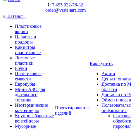
+7 495 032-76-32
order@verta-tara.com
Каталог
Пластиковые
ящики
Паллеты и
поддоны
Канистры
пластиковые
Листовые
пластики
Как купить
Бочки
Пластиковые
Акции
емкости
Цены и оплат
Еврокубы
Доставка по М
Мини АЗС для
области
дизельного
Доставка по Р
топлива
Обмен и возвр
Изотермические
Пользовательс
Проектирование
контейнеры
информация
изделий
Крупногабаритные
Соглаше
контейнеры
обработ
Мусорные
персона