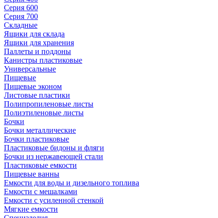
Серия 600
Серия 700
Складные
Ящики для склада
Ящики для хранения
Паллеты и поддоны
Канистры пластиковые
Универсальные
Пищевые
Пищевые эконом
Листовые пластики
Полипропиленовые листы
Полиэтиленовые листы
Бочки
Бочки металлические
Бочки пластиковые
Пластиковые бидоны и фляги
Бочки из нержавеющей стали
Пластиковые емкости
Пищевые ванны
Емкости для воды и дизельного топлива
Емкости с мешалками
Емкости с усиленной стенкой
Мягкие емкости
Специзделия