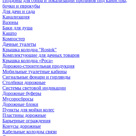
Поддоны для сбора и локализации проливов под канистры,
бочки и еврокубы
Для дачи и сада
Канализация
Вазоны
Баки для душа
Кашпо
Компостер
Дачные туалеты
Крышка колодца "Rostok"
Комплектующие для дачных товаров
Крышка колодца «Роса»
Дорожно-строительная продукция
Мобильные туалетные кабины
Сигнальные фонари и гирлянды
Столбики дорожные
Системы световой индикации
Дорожные буферы
Мусоросбросы
Дорожные блоки
Пункты для мойки колес
Пластины дорожные
Барьерные ограждения
Конусы дорожные
Кабельные колодцы связи