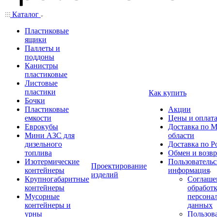
Каталог
Пластиковые
ящики
Паллеты и
поддоны
Канистры
пластиковые
Листовые
пластики
Как купить
Бочки
Пластиковые
Акции
емкости
Цены и оплат
Еврокубы
Доставка по М
Мини АЗС для
области
дизельного
Доставка по Р
топлива
Обмен и возвр
Изотермические
Пользовательс
Проектирование
контейнеры
информация
изделий
Крупногабаритные
Соглаше
контейнеры
обработ
Мусорные
персона
контейнеры и
данных
урны
Пользова