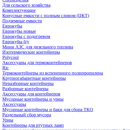
Для сельского хозяйства
Комплектующие
Конусные емкости с полным сливом (ЦКТ)
Подземные емкости
Еврокубы
Еврокубы новые
Еврокубы с подогревом
Еврокубы б/у
Мини АЗС для дизельного топлива
Изотермические контейнеры
Polycool
Аксессуары для термоконтейнеров
Ric
Термоконтейнеры из вспененного полипропилена
Крупногабаритные контейнеры
Неразборные контейнеры
Разборные контейнеры
Аксессуары для контейнеров
Мусорные контейнеры и урны
Аксессуары
Мусорные контейнеры и баки для сбора ТКО
Раздельный сбор мусора
Урны
Контейнеры для ртутных ламп