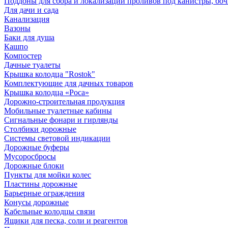
Поддоны для сбора и локализации проливов под канистры, бо
Для дачи и сада
Канализация
Вазоны
Баки для душа
Кашпо
Компостер
Дачные туалеты
Крышка колодца "Rostok"
Комплектующие для дачных товаров
Крышка колодца «Роса»
Дорожно-строительная продукция
Мобильные туалетные кабины
Сигнальные фонари и гирлянды
Столбики дорожные
Системы световой индикации
Дорожные буферы
Мусоросбросы
Дорожные блоки
Пункты для мойки колес
Пластины дорожные
Барьерные ограждения
Конусы дорожные
Кабельные колодцы связи
Ящики для песка, соли и реагентов