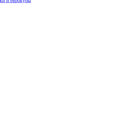
чки и еврокубы