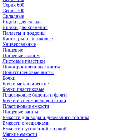
Серия 600
Серия 700
Складные
Ящики для склада
Ящики для хранения
Паллеты и поддоны
Канистры пластиковые
Универсальные
Пищевые
Пищевые эконом
Листовые пластики
Полипропиленовые листы
Полиэтиленовые листы
Бочки
Бочки металлические
Бочки пластиковые
Пластиковые бидоны и фляги
Бочки из нержавеющей стали
Пластиковые емкости
Пищевые ванны
Емкости для воды и дизельного топлива
Емкости с мешалками
Емкости с усиленной стенкой
Мягкие емкости
Специзделия