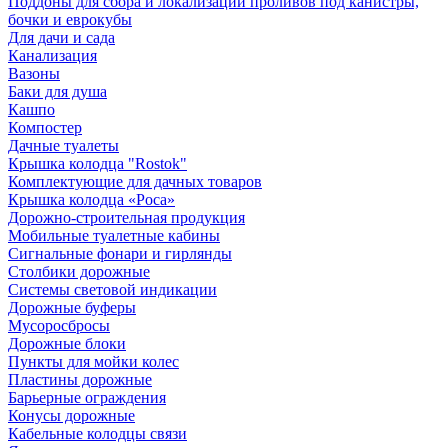
Поддоны для сбора и локализации проливов под канистры,
бочки и еврокубы
Для дачи и сада
Канализация
Вазоны
Баки для душа
Кашпо
Компостер
Дачные туалеты
Крышка колодца "Rostok"
Комплектующие для дачных товаров
Крышка колодца «Роса»
Дорожно-строительная продукция
Мобильные туалетные кабины
Сигнальные фонари и гирлянды
Столбики дорожные
Системы световой индикации
Дорожные буферы
Мусоросбросы
Дорожные блоки
Пункты для мойки колес
Пластины дорожные
Барьерные ограждения
Конусы дорожные
Кабельные колодцы связи