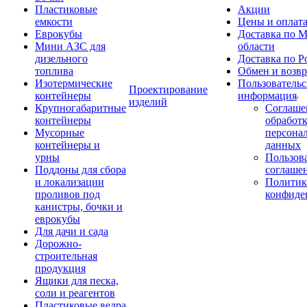
Пластиковые
Акции
емкости
Цены и оплат
Еврокубы
Доставка по М
Мини АЗС для
области
дизельного
Доставка по Р
топлива
Обмен и возвр
Изотермические
Пользовательс
Проектирование
контейнеры
информация
изделий
Крупногабаритные
Соглаше
контейнеры
обработ
Мусорные
персона
контейнеры и
данных
урны
Пользова
Поддоны для сбора
соглаше
и локализации
Политик
проливов под
конфиде
канистры, бочки и
еврокубы
Для дачи и сада
Дорожно-
строительная
продукция
Ящики для песка,
соли и реагентов
Пластиковые ведра