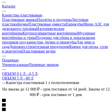
—
Каталог
—
Канистры пластиковые
Пластиковые ящики
Паллеты и поддоны
Листовые
пластики
Бочки
Пластиковые емкости
Еврокубы
Мини АЗС для
дизельного топлива
Изотермические
контейнеры
Крупногабаритные контейнеры
Мусорные
контейнеры и урны
Поддоны для сбора и локализации
проливов под канистры, бочки и еврокубы
Для дачи и
сада
Дорожно-строительная продукция
Ящики для песка, соли
и реагентов
Пластиковые ведра
—
Пищевые
Универсальные
Пищевые эконом
—
ОБЪЕМ 0,1 Л - 4,5 Л
ОБЪЕМ 5 Л - 60 Л
—
Канистра пластиковая 1 л полиэтиленовая
На заказы до 12 000 ₽ - срок поставки от 14 дней. Заказы от 12
000 ₽ - срок поставки от 1 дня.