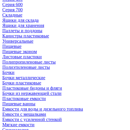
Серия 600
Серия 700
Складные
Ящики для склада
Ящики для хранения
Паллеты и поддоны
Канистры пластиковые
Универсальные
Пищевые
Пищевые эконом
Листовые пластики
Полипропиленовые листы
Полиэтиленовые листы
Бочки
Бочки металлические
Бочки пластиковые
Пластиковые бидоны и фляги
Бочки из нержавеющей стали
Пластиковые емкости
Пищевые ванны
Емкости для воды и дизельного топлива
Емкости с мешалками
Емкости с усиленной стенкой
Мягкие емкости
Специзделия