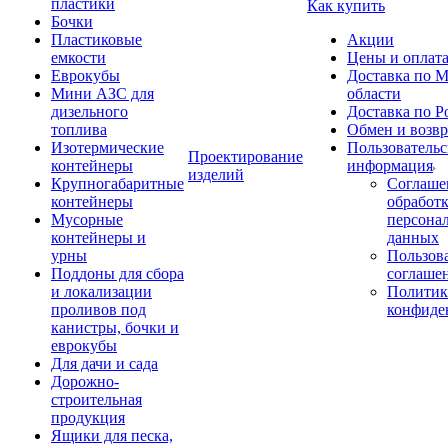
пластики
Как купить
Бочки
Пластиковые
Акции
емкости
Цены и оплат
Еврокубы
Доставка по М
Мини АЗС для
области
дизельного
Доставка по Р
топлива
Обмен и возвр
Изотермические
Пользовательс
Проектирование
контейнеры
информация
изделий
Крупногабаритные
Соглаше
контейнеры
обработ
Мусорные
персона
контейнеры и
данных
урны
Пользова
Поддоны для сбора
соглаше
и локализации
Политик
проливов под
конфиде
канистры, бочки и
еврокубы
Для дачи и сада
Дорожно-
строительная
продукция
Ящики для песка,