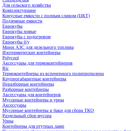
Для сельского хозяйства
Комплектующие
Конусные емкости с полным сливом (ЦКТ)
Подземные емкости
Еврокубы
Еврокубы новые
Еврокубы с подогревом
Еврокубы б/у
Мини АЗС для дизельного топлива
Изотермические контейнеры
Polycool
Аксессуары для термоконтейнеров
Ric
Термоконтейнеры из вспененного полипропилена
Крупногабаритные контейнеры
Неразборные контейнеры
Разборные контейнеры
Аксессуары для контейнеров
Мусорные контейнеры и урны
Аксессуары
Мусорные контейнеры и баки для сбора ТКО
Раздельный сбор мусора
Урны
Контейнеры для ртутных ламп