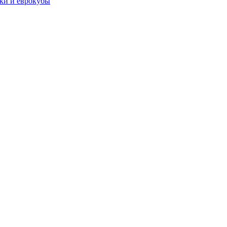
чки и еврокубы