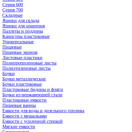
Серия 600
Серия 700
Складные
Ящики для склада
Ящики для хранения
Паллеты и поддоны
Канистры пластиковые
Универсальные
Пищевые
Пищевые эконом
Листовые пластики
Полипропиленовые листы
Полиэтиленовые листы
Бочки
Бочки металлические
Бочки пластиковые
Пластиковые бидоны и фляги
Бочки из нержавеющей стали
Пластиковые емкости
Пищевые ванны
Емкости для воды и дизельного топлива
Емкости с мешалками
Емкости с усиленной стенкой
Мягкие емкости
Специзделия