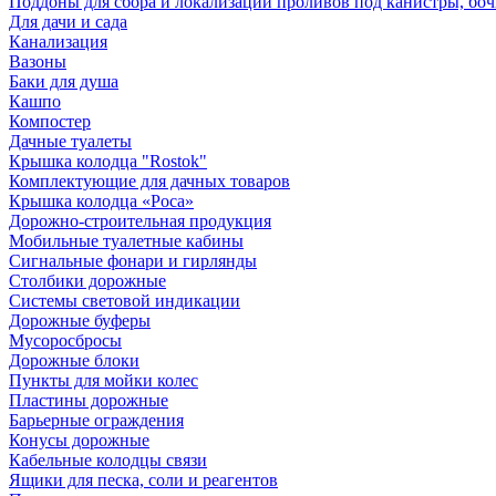
Поддоны для сбора и локализации проливов под канистры, бо
Для дачи и сада
Канализация
Вазоны
Баки для душа
Кашпо
Компостер
Дачные туалеты
Крышка колодца "Rostok"
Комплектующие для дачных товаров
Крышка колодца «Роса»
Дорожно-строительная продукция
Мобильные туалетные кабины
Сигнальные фонари и гирлянды
Столбики дорожные
Системы световой индикации
Дорожные буферы
Мусоросбросы
Дорожные блоки
Пункты для мойки колес
Пластины дорожные
Барьерные ограждения
Конусы дорожные
Кабельные колодцы связи
Ящики для песка, соли и реагентов