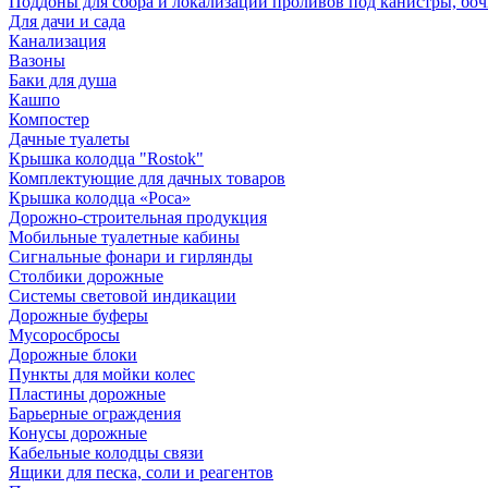
Поддоны для сбора и локализации проливов под канистры, бо
Для дачи и сада
Канализация
Вазоны
Баки для душа
Кашпо
Компостер
Дачные туалеты
Крышка колодца "Rostok"
Комплектующие для дачных товаров
Крышка колодца «Роса»
Дорожно-строительная продукция
Мобильные туалетные кабины
Сигнальные фонари и гирлянды
Столбики дорожные
Системы световой индикации
Дорожные буферы
Мусоросбросы
Дорожные блоки
Пункты для мойки колес
Пластины дорожные
Барьерные ограждения
Конусы дорожные
Кабельные колодцы связи
Ящики для песка, соли и реагентов