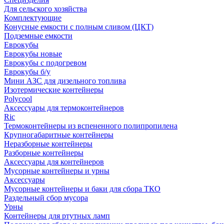
Для сельского хозяйства
Комплектующие
Конусные емкости с полным сливом (ЦКТ)
Подземные емкости
Еврокубы
Еврокубы новые
Еврокубы с подогревом
Еврокубы б/у
Мини АЗС для дизельного топлива
Изотермические контейнеры
Polycool
Аксессуары для термоконтейнеров
Ric
Термоконтейнеры из вспененного полипропилена
Крупногабаритные контейнеры
Неразборные контейнеры
Разборные контейнеры
Аксессуары для контейнеров
Мусорные контейнеры и урны
Аксессуары
Мусорные контейнеры и баки для сбора ТКО
Раздельный сбор мусора
Урны
Контейнеры для ртутных ламп