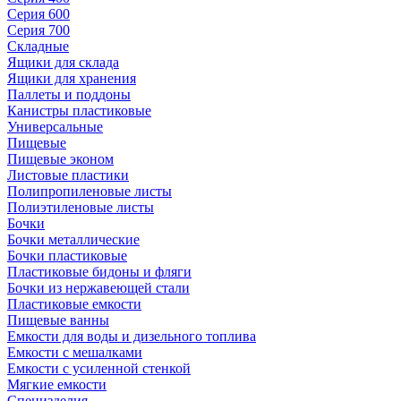
Серия 600
Серия 700
Складные
Ящики для склада
Ящики для хранения
Паллеты и поддоны
Канистры пластиковые
Универсальные
Пищевые
Пищевые эконом
Листовые пластики
Полипропиленовые листы
Полиэтиленовые листы
Бочки
Бочки металлические
Бочки пластиковые
Пластиковые бидоны и фляги
Бочки из нержавеющей стали
Пластиковые емкости
Пищевые ванны
Емкости для воды и дизельного топлива
Емкости с мешалками
Емкости с усиленной стенкой
Мягкие емкости
Специзделия