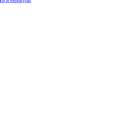
чки и еврокубы