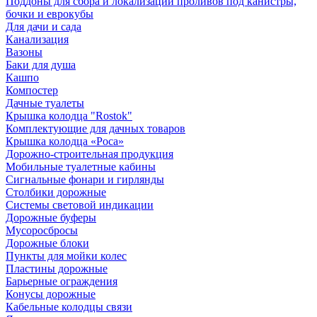
Поддоны для сбора и локализации проливов под канистры,
бочки и еврокубы
Для дачи и сада
Канализация
Вазоны
Баки для душа
Кашпо
Компостер
Дачные туалеты
Крышка колодца "Rostok"
Комплектующие для дачных товаров
Крышка колодца «Роса»
Дорожно-строительная продукция
Мобильные туалетные кабины
Сигнальные фонари и гирлянды
Столбики дорожные
Системы световой индикации
Дорожные буферы
Мусоросбросы
Дорожные блоки
Пункты для мойки колес
Пластины дорожные
Барьерные ограждения
Конусы дорожные
Кабельные колодцы связи