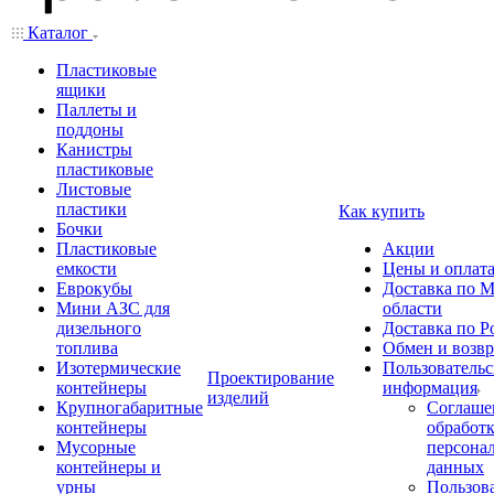
Каталог
Пластиковые
ящики
Паллеты и
поддоны
Канистры
пластиковые
Листовые
пластики
Как купить
Бочки
Пластиковые
Акции
емкости
Цены и оплат
Еврокубы
Доставка по М
Мини АЗС для
области
дизельного
Доставка по Р
топлива
Обмен и возвр
Изотермические
Пользовательс
Проектирование
контейнеры
информация
изделий
Крупногабаритные
Соглаше
контейнеры
обработ
Мусорные
персона
контейнеры и
данных
урны
Пользова