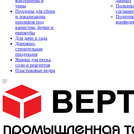
контейнеры и
данных
урны
Пользова
Поддоны для сбора
соглаше
и локализации
Политик
проливов под
конфиде
канистры, бочки и
еврокубы
Для дачи и сада
Дорожно-
строительная
продукция
Ящики для песка,
соли и реагентов
Пластиковые ведра