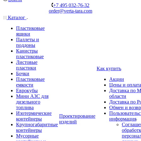
+7 495 032-76-32
order@verta-tara.com
Каталог
Пластиковые
ящики
Паллеты и
поддоны
Канистры
пластиковые
Листовые
пластики
Как купить
Бочки
Пластиковые
Акции
емкости
Цены и оплат
Еврокубы
Доставка по М
Мини АЗС для
области
дизельного
Доставка по Р
топлива
Обмен и возвр
Изотермические
Пользовательс
Проектирование
контейнеры
информация
изделий
Крупногабаритные
Соглаше
контейнеры
обработ
Мусорные
персона