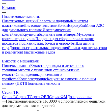
—
Каталог
—
Пластиковые емкости
Пластиковые ящики
Паллеты и поддоны
Канистры
пластиковые
Листовые пластики
Бочки
Еврокубы
Мини АЗС
для дизельного топлива
Изотермические
контейнеры
Крупногабаритные контейнеры
Мусорные
контейнеры и урны
Поддоны для сбора и локализации
проливов под канистры, бочки и еврокубы
Для дачи и
сада
Дорожно-строительная продукция
Ящики для песка, соли
и реагентов
Пластиковые ведра
—
Емкости с мешалками
Пищевые ванны
Емкости для воды и дизельного
топлива
Емкости с усиленной стенкой
Мягкие
емкости
Специзделия
Для сельского
хозяйства
Комплектующие
Конусные емкости с полным
сливом (ЦКТ)
Подземные емкости
—
Серия TR
Серия L
Серия T
Серия ЭВЛ
Серия ФМ
Дозировочные
—
Пластиковая емкость TR 3000 л с пропеллерной мешалкой
для перемешивания жидкостей