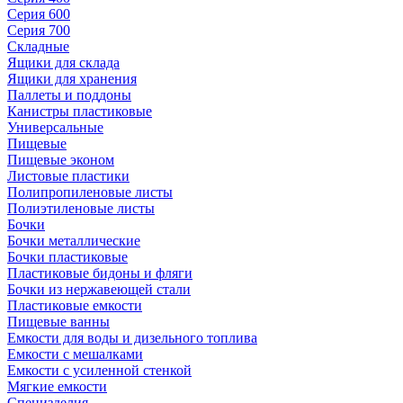
Серия 600
Серия 700
Складные
Ящики для склада
Ящики для хранения
Паллеты и поддоны
Канистры пластиковые
Универсальные
Пищевые
Пищевые эконом
Листовые пластики
Полипропиленовые листы
Полиэтиленовые листы
Бочки
Бочки металлические
Бочки пластиковые
Пластиковые бидоны и фляги
Бочки из нержавеющей стали
Пластиковые емкости
Пищевые ванны
Емкости для воды и дизельного топлива
Емкости с мешалками
Емкости с усиленной стенкой
Мягкие емкости
Специзделия