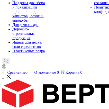
Поддоны для сбора
соглаше
и локализации
Политик
проливов под
конфиде
канистры, бочки и
еврокубы
Для дачи и сада
Дорожно-
строительная
продукция
Ящики для песка,
соли и реагентов
Пластиковые ведра
Сравнение
0
Отложенные
0
Корзина
0