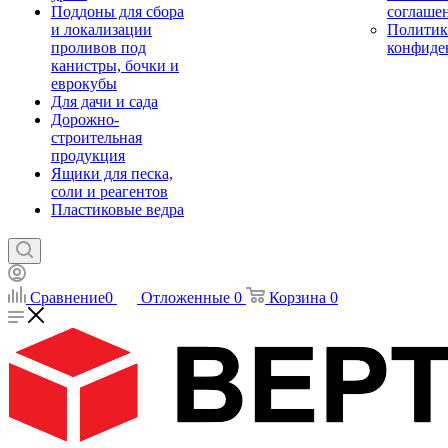
Поддоны для сбора
соглаше
и локализации
Политик
проливов под
конфиде
канистры, бочки и
еврокубы
Для дачи и сада
Дорожно-
строительная
продукция
Ящики для песка,
соли и реагентов
Пластиковые ведра
Сравнение
0
Отложенные
0
Корзина
0