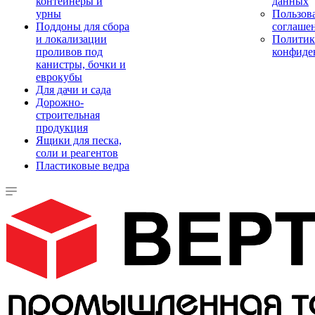
контейнеры и
данных
урны
Пользова
Поддоны для сбора
соглаше
и локализации
Политик
проливов под
конфиде
канистры, бочки и
еврокубы
Для дачи и сада
Дорожно-
строительная
продукция
Ящики для песка,
соли и реагентов
Пластиковые ведра