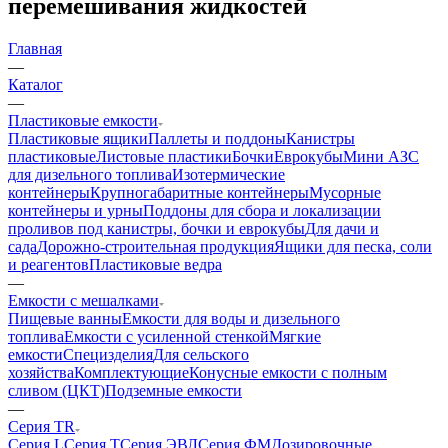
перемешивания жидкостей
Главная
—
Каталог
—
Пластиковые емкости
Пластиковые ящики
Паллеты и поддоны
Канистры
пластиковые
Листовые пластики
Бочки
Еврокубы
Мини АЗС
для дизельного топлива
Изотермические
контейнеры
Крупногабаритные контейнеры
Мусорные
контейнеры и урны
Поддоны для сбора и локализации
проливов под канистры, бочки и еврокубы
Для дачи и
сада
Дорожно-строительная продукция
Ящики для песка, соли
и реагентов
Пластиковые ведра
—
Емкости с мешалками
Пищевые ванны
Емкости для воды и дизельного
топлива
Емкости с усиленной стенкой
Мягкие
емкости
Специзделия
Для сельского
хозяйства
Комплектующие
Конусные емкости с полным
сливом (ЦКТ)
Подземные емкости
—
Серия TR
Серия L
Серия T
Серия ЭВЛ
Серия ФМ
Дозировочные