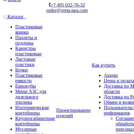
+7 495 032-76-32
order@verta-tara.com
Каталог
Пластиковые
ящики
Паллеты и
поддоны
Канистры
пластиковые
Листовые
пластики
Как купить
Бочки
Пластиковые
Акции
емкости
Цены и оплат
Еврокубы
Доставка по М
Мини АЗС для
области
дизельного
Доставка по Р
топлива
Обмен и возвр
Изотермические
Пользовательс
Проектирование
контейнеры
информация
изделий
Крупногабаритные
Соглаше
контейнеры
обработ
Мусорные
персона