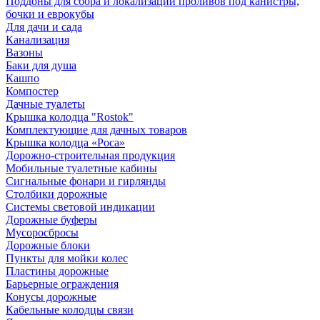
Поддоны для сбора и локализации проливов под канистры,
бочки и еврокубы
Для дачи и сада
Канализация
Вазоны
Баки для душа
Кашпо
Компостер
Дачные туалеты
Крышка колодца "Rostok"
Комплектующие для дачных товаров
Крышка колодца «Роса»
Дорожно-строительная продукция
Мобильные туалетные кабины
Сигнальные фонари и гирлянды
Столбики дорожные
Системы световой индикации
Дорожные буферы
Мусоросбросы
Дорожные блоки
Пункты для мойки колес
Пластины дорожные
Барьерные ограждения
Конусы дорожные
Кабельные колодцы связи