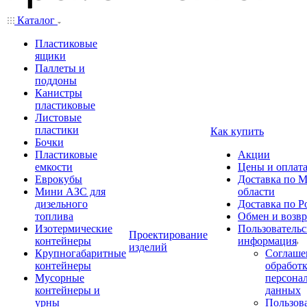
Каталог
Пластиковые
ящики
Паллеты и
поддоны
Канистры
пластиковые
Листовые
пластики
Как купить
Бочки
Пластиковые
Акции
емкости
Цены и оплат
Еврокубы
Доставка по М
Мини АЗС для
области
дизельного
Доставка по Р
топлива
Обмен и возвр
Изотермические
Пользовательс
Проектирование
контейнеры
информация
изделий
Крупногабаритные
Соглаше
контейнеры
обработ
Мусорные
персона
контейнеры и
данных
урны
Пользова