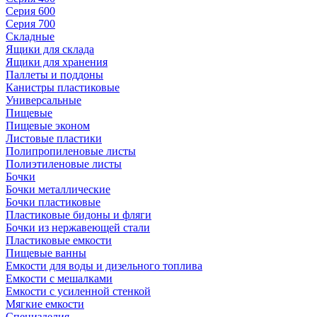
Серия 600
Серия 700
Складные
Ящики для склада
Ящики для хранения
Паллеты и поддоны
Канистры пластиковые
Универсальные
Пищевые
Пищевые эконом
Листовые пластики
Полипропиленовые листы
Полиэтиленовые листы
Бочки
Бочки металлические
Бочки пластиковые
Пластиковые бидоны и фляги
Бочки из нержавеющей стали
Пластиковые емкости
Пищевые ванны
Емкости для воды и дизельного топлива
Емкости с мешалками
Емкости с усиленной стенкой
Мягкие емкости
Специзделия