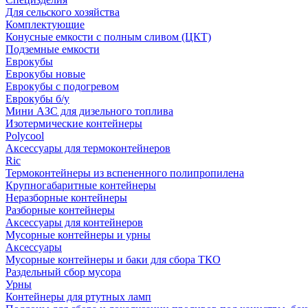
Для сельского хозяйства
Комплектующие
Конусные емкости с полным сливом (ЦКТ)
Подземные емкости
Еврокубы
Еврокубы новые
Еврокубы с подогревом
Еврокубы б/у
Мини АЗС для дизельного топлива
Изотермические контейнеры
Polycool
Аксессуары для термоконтейнеров
Ric
Термоконтейнеры из вспененного полипропилена
Крупногабаритные контейнеры
Неразборные контейнеры
Разборные контейнеры
Аксессуары для контейнеров
Мусорные контейнеры и урны
Аксессуары
Мусорные контейнеры и баки для сбора ТКО
Раздельный сбор мусора
Урны
Контейнеры для ртутных ламп