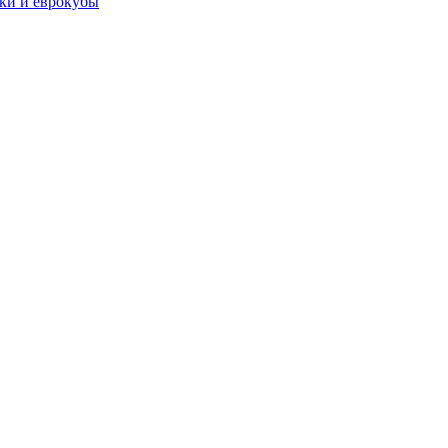
чки и еврокубы