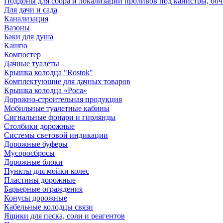
Поддоны для сбора и локализации проливов под канистры, бо
Для дачи и сада
Канализация
Вазоны
Баки для душа
Кашпо
Компостер
Дачные туалеты
Крышка колодца "Rostok"
Комплектующие для дачных товаров
Крышка колодца «Роса»
Дорожно-строительная продукция
Мобильные туалетные кабины
Сигнальные фонари и гирлянды
Столбики дорожные
Системы световой индикации
Дорожные буферы
Мусоросбросы
Дорожные блоки
Пункты для мойки колес
Пластины дорожные
Барьерные ограждения
Конусы дорожные
Кабельные колодцы связи
Ящики для песка, соли и реагентов