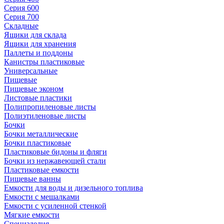
Серия 600
Серия 700
Складные
Ящики для склада
Ящики для хранения
Паллеты и поддоны
Канистры пластиковые
Универсальные
Пищевые
Пищевые эконом
Листовые пластики
Полипропиленовые листы
Полиэтиленовые листы
Бочки
Бочки металлические
Бочки пластиковые
Пластиковые бидоны и фляги
Бочки из нержавеющей стали
Пластиковые емкости
Пищевые ванны
Емкости для воды и дизельного топлива
Емкости с мешалками
Емкости с усиленной стенкой
Мягкие емкости
Специзделия