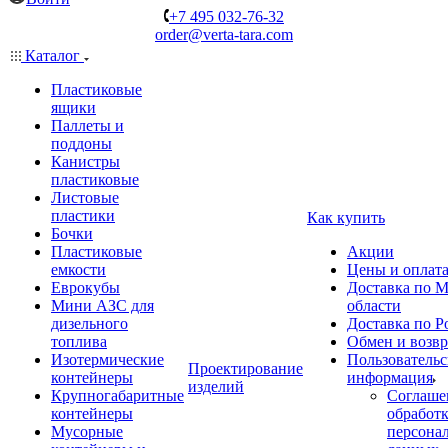
+7 495 032-76-32
order@verta-tara.com
Каталог
Пластиковые
ящики
Паллеты и
поддоны
Канистры
пластиковые
Листовые
пластики
Как купить
Бочки
Пластиковые
Акции
емкости
Цены и оплат
Еврокубы
Доставка по М
Мини АЗС для
области
дизельного
Доставка по Р
топлива
Обмен и возвр
Изотермические
Пользовательс
Проектирование
контейнеры
информация
изделий
Крупногабаритные
Соглаше
контейнеры
обработ
Мусорные
персона