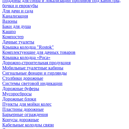
Поддоны для сбора и локализации проливов под канистры,
бочки и еврокубы
Для дачи и сада
Канализация
Вазоны
Баки для душа
Кашпо
Компостер
Дачные туалеты
Крышка колодца "Rostok"
Комплектующие для дачных товаров
Крышка колодца «Роса»
Дорожно-строительная продукция
Мобильные туалетные кабины
Сигнальные фонари и гирлянды
Столбики дорожные
Системы световой индикации
Дорожные буферы
Мусоросбросы
Дорожные блоки
Пункты для мойки колес
Пластины дорожные
Барьерные ограждения
Конусы дорожные
Кабельные колодцы связи