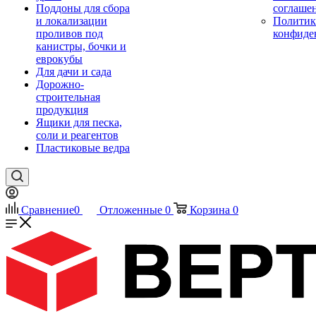
Поддоны для сбора
соглаше
и локализации
Политик
проливов под
конфиде
канистры, бочки и
еврокубы
Для дачи и сада
Дорожно-
строительная
продукция
Ящики для песка,
соли и реагентов
Пластиковые ведра
Сравнение
0
Отложенные
0
Корзина
0