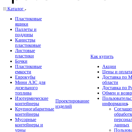
Каталог
Пластиковые
ящики
Паллеты и
поддоны
Канистры
пластиковые
Листовые
пластики
Как купить
Бочки
Пластиковые
Акции
емкости
Цены и оплат
Еврокубы
Доставка по М
Мини АЗС для
области
дизельного
Доставка по Р
топлива
Обмен и возвр
Изотермические
Пользовательс
Проектирование
контейнеры
информация
изделий
Крупногабаритные
Соглаше
контейнеры
обработ
Мусорные
персона
контейнеры и
данных
урны
Пользова