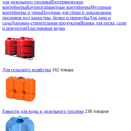
для дизельного топлива
Изотермические
контейнеры
Крупногабаритные контейнеры
Мусорные
контейнеры и урны
Поддоны для сбора и локализации
проливов под канистры, бочки и еврокубы
Для дачи и
сада
Дорожно-строительная продукция
Ящики для песка, соли
и реагентов
Пластиковые ведра
Для сельского хозяйства
162 товара
Емкости для воды и дизельного топлива
238 товаров