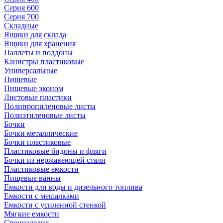
Серия 600
Серия 700
Складные
Ящики для склада
Ящики для хранения
Паллеты и поддоны
Канистры пластиковые
Универсальные
Пищевые
Пищевые эконом
Листовые пластики
Полипропиленовые листы
Полиэтиленовые листы
Бочки
Бочки металлические
Бочки пластиковые
Пластиковые бидоны и фляги
Бочки из нержавеющей стали
Пластиковые емкости
Пищевые ванны
Емкости для воды и дизельного топлива
Емкости с мешалками
Емкости с усиленной стенкой
Мягкие емкости
Специзделия