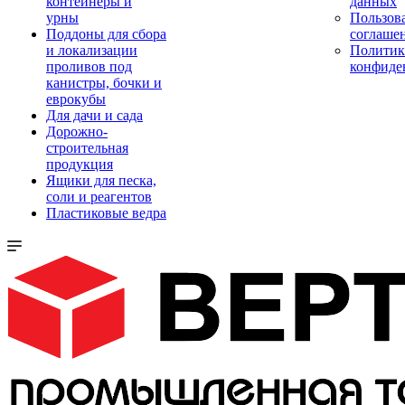
контейнеры и
данных
урны
Пользова
Поддоны для сбора
соглаше
и локализации
Политик
проливов под
конфиде
канистры, бочки и
еврокубы
Для дачи и сада
Дорожно-
строительная
продукция
Ящики для песка,
соли и реагентов
Пластиковые ведра