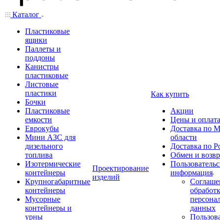
Каталог
Пластиковые
ящики
Паллеты и
поддоны
Канистры
пластиковые
Листовые
пластики
Как купить
Бочки
Пластиковые
Акции
емкости
Цены и оплат
Еврокубы
Доставка по М
Мини АЗС для
области
дизельного
Доставка по Р
топлива
Обмен и возвр
Изотермические
Пользовательс
Проектирование
контейнеры
информация
изделий
Крупногабаритные
Соглаше
контейнеры
обработ
Мусорные
персона
контейнеры и
данных
урны
Пользова