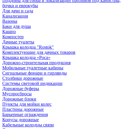
Поддоны для сбора и локализации проливов под канистры,
бочки и еврокубы
Для дачи и сада
Канализация
Вазоны
Баки для душа
Кашпо
Компостер
Дачные туалеты
Крышка колодца "Rostok"
Комплектующие для дачных товаров
Крышка колодца «Роса»
Дорожно-строительная продукция
Мобильные туалетные кабины
Сигнальные фонари и гирлянды
Столбики дорожные
Системы световой индикации
Дорожные буферы
Мусоросбросы
Дорожные блоки
Пункты для мойки колес
Пластины дорожные
Барьерные ограждения
Конусы дорожные
Кабельные колодцы связи