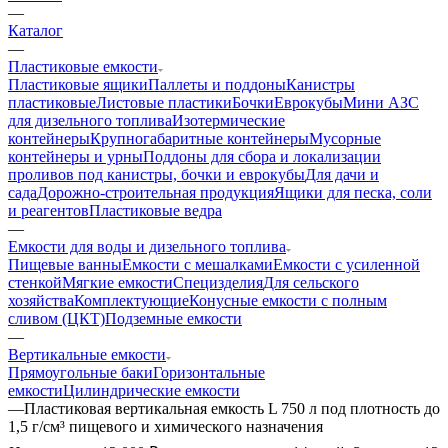
—
Каталог
—
Пластиковые емкости
Пластиковые ящики
Паллеты и поддоны
Канистры
пластиковые
Листовые пластики
Бочки
Еврокубы
Мини АЗС
для дизельного топлива
Изотермические
контейнеры
Крупногабаритные контейнеры
Мусорные
контейнеры и урны
Поддоны для сбора и локализации
проливов под канистры, бочки и еврокубы
Для дачи и
сада
Дорожно-строительная продукция
Ящики для песка, соли
и реагентов
Пластиковые ведра
—
Емкости для воды и дизельного топлива
Пищевые ванны
Емкости с мешалками
Емкости с усиленной
стенкой
Мягкие емкости
Специзделия
Для сельского
хозяйства
Комплектующие
Конусные емкости с полным
сливом (ЦКТ)
Подземные емкости
—
Вертикальные емкости
Прямоугольные баки
Горизонтальные
емкости
Цилиндрические емкости
—
Пластиковая вертикальная емкость L 750 л под плотность до
1,5 г/см³ пищевого и химического назначения