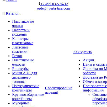
+7 495 032-76-32
order@verta-tara.com
Каталог
Пластиковые
ящики
Паллеты и
поддоны
Канистры
пластиковые
Листовые
пластики
Как купить
Бочки
Пластиковые
Акции
емкости
Цены и оплат
Еврокубы
Доставка по М
Мини АЗС для
области
дизельного
Доставка по Р
топлива
Обмен и возвр
Изотермические
Пользовательс
Проектирование
контейнеры
информация
изделий
Крупногабаритные
Соглаше
контейнеры
обработ
Мусорные
персона