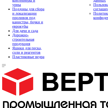
контейнеры и
данных
урны
Пользова
Поддоны для сбора
соглаше
и локализации
Политик
проливов под
конфиде
канистры, бочки и
еврокубы
Для дачи и сада
Дорожно-
строительная
продукция
Ящики для песка,
соли и реагентов
Пластиковые ведра