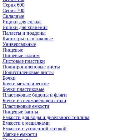
Серия 600
Серия 700
Складные
Ящики для склада
Ящики для хранения
Паллеты и поддоны
Канистры пластиковые
Универсальные
Пищевые
Пищевые эконом
Листовые пластики
Полипропиленовые листы
Полиэтиленовые листы
Бочки
Бочки металлические
Бочки пластиковые
Пластиковые бидоны и фляги
Бочки из нержавеющей стали
Пластиковые емкости
Пищевые ванны
Емкости для воды и дизельного топлива
Емкости с мешалками
Емкости с усиленной стенкой
Мягкие емкости
Специзделия