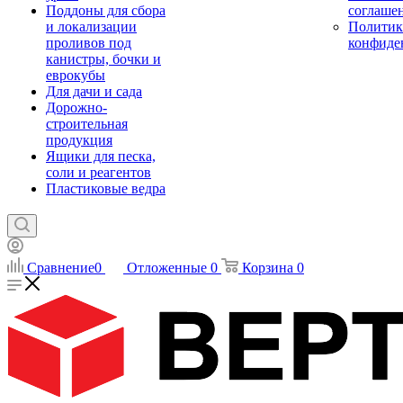
Поддоны для сбора
соглаше
и локализации
Политик
проливов под
конфиде
канистры, бочки и
еврокубы
Для дачи и сада
Дорожно-
строительная
продукция
Ящики для песка,
соли и реагентов
Пластиковые ведра
Сравнение
0
Отложенные
0
Корзина
0