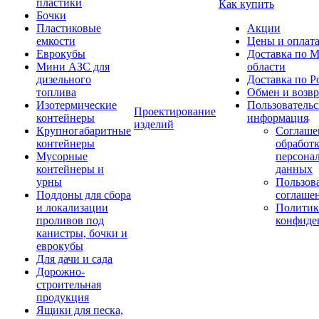
пластики
Как купить
Бочки
Пластиковые
Акции
емкости
Цены и оплат
Еврокубы
Доставка по М
Мини АЗС для
области
дизельного
Доставка по Р
топлива
Обмен и возвр
Изотермические
Пользовательс
Проектирование
контейнеры
информация
изделий
Крупногабаритные
Соглаше
контейнеры
обработ
Мусорные
персона
контейнеры и
данных
урны
Пользова
Поддоны для сбора
соглаше
и локализации
Политик
проливов под
конфиде
канистры, бочки и
еврокубы
Для дачи и сада
Дорожно-
строительная
продукция
Ящики для песка,