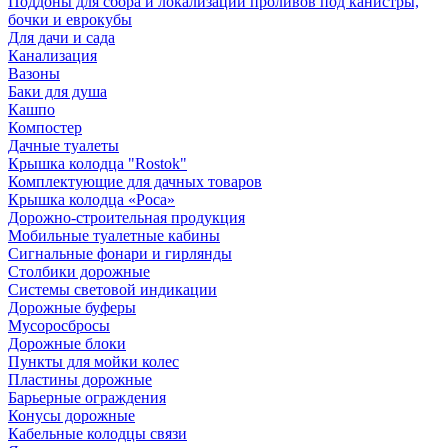
Поддоны для сбора и локализации проливов под канистры,
бочки и еврокубы
Для дачи и сада
Канализация
Вазоны
Баки для душа
Кашпо
Компостер
Дачные туалеты
Крышка колодца "Rostok"
Комплектующие для дачных товаров
Крышка колодца «Роса»
Дорожно-строительная продукция
Мобильные туалетные кабины
Сигнальные фонари и гирлянды
Столбики дорожные
Системы световой индикации
Дорожные буферы
Мусоросбросы
Дорожные блоки
Пункты для мойки колес
Пластины дорожные
Барьерные ограждения
Конусы дорожные
Кабельные колодцы связи