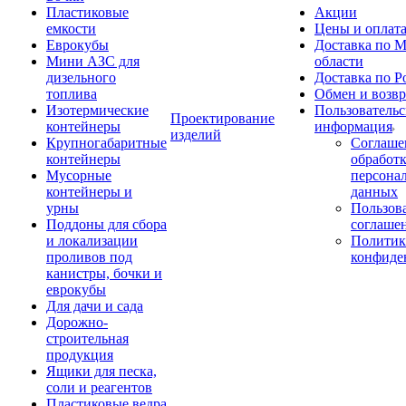
Пластиковые
Акции
емкости
Цены и оплат
Еврокубы
Доставка по М
Мини АЗС для
области
дизельного
Доставка по Р
топлива
Обмен и возвр
Изотермические
Пользовательс
Проектирование
контейнеры
информация
изделий
Крупногабаритные
Соглаше
контейнеры
обработ
Мусорные
персона
контейнеры и
данных
урны
Пользова
Поддоны для сбора
соглаше
и локализации
Политик
проливов под
конфиде
канистры, бочки и
еврокубы
Для дачи и сада
Дорожно-
строительная
продукция
Ящики для песка,
соли и реагентов
Пластиковые ведра