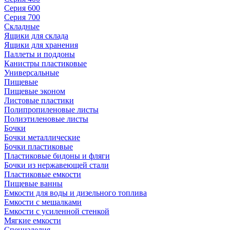
Серия 600
Серия 700
Складные
Ящики для склада
Ящики для хранения
Паллеты и поддоны
Канистры пластиковые
Универсальные
Пищевые
Пищевые эконом
Листовые пластики
Полипропиленовые листы
Полиэтиленовые листы
Бочки
Бочки металлические
Бочки пластиковые
Пластиковые бидоны и фляги
Бочки из нержавеющей стали
Пластиковые емкости
Пищевые ванны
Емкости для воды и дизельного топлива
Емкости с мешалками
Емкости с усиленной стенкой
Мягкие емкости
Специзделия