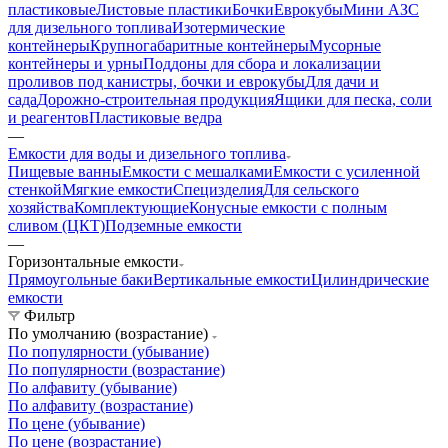
пластиковые
Листовые пластики
Бочки
Еврокубы
Мини АЗС
для дизельного топлива
Изотермические
контейнеры
Крупногабаритные контейнеры
Мусорные
контейнеры и урны
Поддоны для сбора и локализации
проливов под канистры, бочки и еврокубы
Для дачи и
сада
Дорожно-строительная продукция
Ящики для песка, соли
и реагентов
Пластиковые ведра
—
Емкости для воды и дизельного топлива
Пищевые ванны
Емкости с мешалками
Емкости с усиленной
стенкой
Мягкие емкости
Специзделия
Для сельского
хозяйства
Комплектующие
Конусные емкости с полным
сливом (ЦКТ)
Подземные емкости
—
Горизонтальные емкости
Прямоугольные баки
Вертикальные емкости
Цилиндрические
емкости
Фильтр
По умолчанию (возрастание)
По популярности (убывание)
По популярности (возрастание)
По алфавиту (убывание)
По алфавиту (возрастание)
По цене (убывание)
По цене (возрастание)