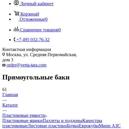
Личный кабинет
Корзина
0
Отложенные
0
Сравнение товаров
0
+7 495 032-76-32
Контактная информация
Москва, ул. Средняя Первомайская,
дом 3
order@verta-tara.com
Прямоугольные баки
61
Главная
—
Каталог
—
Пластиковые емкости
Пластиковые ящики
Паллеты и поддоны
Канистры
пластиковые
Листовые пластики
Бочки
Еврокубы
Мини АЗС