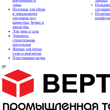
контейнеры и
данных
урны
Пользова
Поддоны для сбора
соглаше
и локализации
Политик
проливов под
конфиде
канистры, бочки и
еврокубы
Для дачи и сада
Дорожно-
строительная
продукция
Ящики для песка,
соли и реагентов
Пластиковые ведра