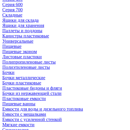
Серия 600
Серия 700
Складные
Ящики для склада
Ящики для хранения
Паллеты и поддоны
Канистры пластиковые
Универсальные
Пищевые
Пищевые эконом
Листовые пластики
Полипропиленовые листы
Полиэтиленовые листы
Бочки
Бочки металлические
Бочки пластиковые
Пластиковые бидоны и фляги
Бочки из нержавеющей стали
Пластиковые емкости
Пищевые ванны
Емкости для воды и дизельного топлива
Емкости с мешалками
Емкости с усиленной стенкой
Мягкие емкости
Специзделия