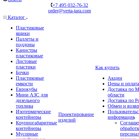
+7 495 032-76-32
order@verta-tara.com
Каталог
Пластиковые
ящики
Паллеты и
поддоны
Канистры
пластиковые
Листовые
пластики
Как купить
Бочки
Пластиковые
Акции
емкости
Цены и оплат
Еврокубы
Доставка по М
Мини АЗС для
области
дизельного
Доставка по Р
топлива
Обмен и возвр
Изотермические
Пользовательс
Проектирование
контейнеры
информация
изделий
Крупногабаритные
Соглаше
контейнеры
обработ
Мусорные
персона