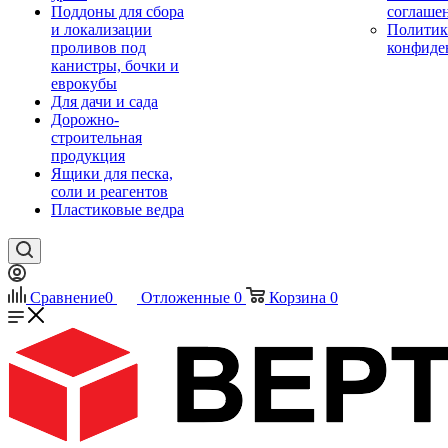
Поддоны для сбора
соглаше
и локализации
Политик
проливов под
конфиде
канистры, бочки и
еврокубы
Для дачи и сада
Дорожно-
строительная
продукция
Ящики для песка,
соли и реагентов
Пластиковые ведра
Сравнение
0
Отложенные
0
Корзина
0