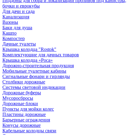
Поддоны для сбора и локализации проливов под канистры,
бочки и еврокубы
Для дачи и сада
Канализация
Вазоны
Баки для душа
Кашпо
Компостер
Дачные туалеты
Крышка колодца "Rostok"
Комплектующие для дачных товаров
Крышка колодца «Роса»
Дорожно-строительная продукция
Мобильные туалетные кабины
Сигнальные фонари и гирлянды
Столбики дорожные
Системы световой индикации
Дорожные буферы
Мусоросбросы
Дорожные блоки
Пункты для мойки колес
Пластины дорожные
Барьерные ограждения
Конусы дорожные
Кабельные колодцы связи