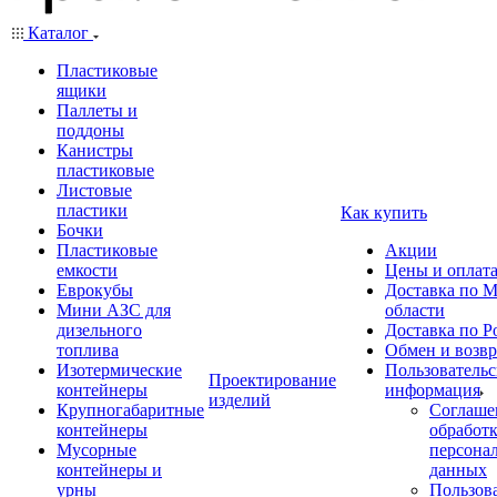
Каталог
Пластиковые
ящики
Паллеты и
поддоны
Канистры
пластиковые
Листовые
пластики
Как купить
Бочки
Пластиковые
Акции
емкости
Цены и оплат
Еврокубы
Доставка по М
Мини АЗС для
области
дизельного
Доставка по Р
топлива
Обмен и возвр
Изотермические
Пользовательс
Проектирование
контейнеры
информация
изделий
Крупногабаритные
Соглаше
контейнеры
обработ
Мусорные
персона
контейнеры и
данных
урны
Пользова