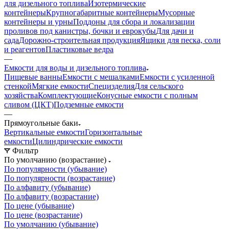
для дизельного топлива
Изотермические
контейнеры
Крупногабаритные контейнеры
Мусорные
контейнеры и урны
Поддоны для сбора и локализации
проливов под канистры, бочки и еврокубы
Для дачи и
сада
Дорожно-строительная продукция
Ящики для песка, соли
и реагентов
Пластиковые ведра
—
Емкости для воды и дизельного топлива
Пищевые ванны
Емкости с мешалками
Емкости с усиленной
стенкой
Мягкие емкости
Специзделия
Для сельского
хозяйства
Комплектующие
Конусные емкости с полным
сливом (ЦКТ)
Подземные емкости
—
Прямоугольные баки
Вертикальные емкости
Горизонтальные
емкости
Цилиндрические емкости
Фильтр
По умолчанию (возрастание)
По популярности (убывание)
По популярности (возрастание)
По алфавиту (убывание)
По алфавиту (возрастание)
По цене (убывание)
По цене (возрастание)
По умолчанию (убывание)