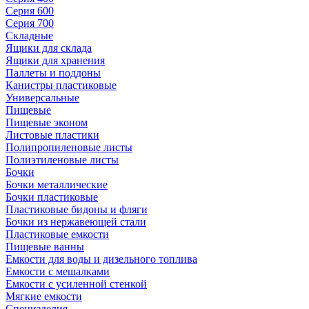
Серия 600
Серия 700
Складные
Ящики для склада
Ящики для хранения
Паллеты и поддоны
Канистры пластиковые
Универсальные
Пищевые
Пищевые эконом
Листовые пластики
Полипропиленовые листы
Полиэтиленовые листы
Бочки
Бочки металлические
Бочки пластиковые
Пластиковые бидоны и фляги
Бочки из нержавеющей стали
Пластиковые емкости
Пищевые ванны
Емкости для воды и дизельного топлива
Емкости с мешалками
Емкости с усиленной стенкой
Мягкие емкости
Специзделия