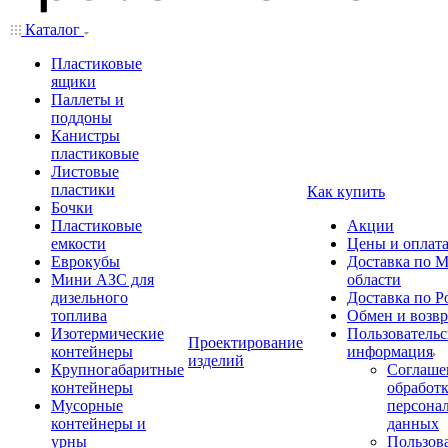
Каталог
Пластиковые
ящики
Паллеты и
поддоны
Канистры
пластиковые
Листовые
пластики
Как купить
Бочки
Пластиковые
Акции
емкости
Цены и оплат
Еврокубы
Доставка по М
Мини АЗС для
области
дизельного
Доставка по Р
топлива
Обмен и возвр
Изотермические
Пользовательс
Проектирование
контейнеры
информация
изделий
Крупногабаритные
Соглаше
контейнеры
обработ
Мусорные
персона
контейнеры и
данных
урны
Пользова