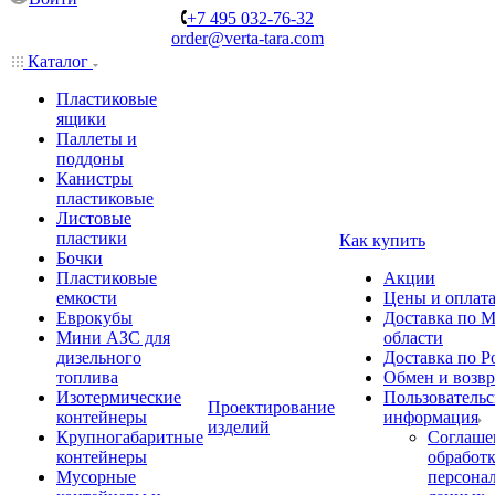
+7 495 032-76-32
order@verta-tara.com
Каталог
Пластиковые
ящики
Паллеты и
поддоны
Канистры
пластиковые
Листовые
пластики
Как купить
Бочки
Пластиковые
Акции
емкости
Цены и оплат
Еврокубы
Доставка по М
Мини АЗС для
области
дизельного
Доставка по Р
топлива
Обмен и возвр
Изотермические
Пользовательс
Проектирование
контейнеры
информация
изделий
Крупногабаритные
Соглаше
контейнеры
обработ
Мусорные
персона