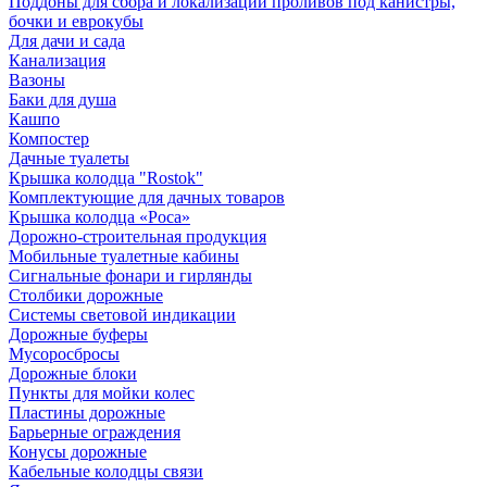
Поддоны для сбора и локализации проливов под канистры,
бочки и еврокубы
Для дачи и сада
Канализация
Вазоны
Баки для душа
Кашпо
Компостер
Дачные туалеты
Крышка колодца "Rostok"
Комплектующие для дачных товаров
Крышка колодца «Роса»
Дорожно-строительная продукция
Мобильные туалетные кабины
Сигнальные фонари и гирлянды
Столбики дорожные
Системы световой индикации
Дорожные буферы
Мусоросбросы
Дорожные блоки
Пункты для мойки колес
Пластины дорожные
Барьерные ограждения
Конусы дорожные
Кабельные колодцы связи