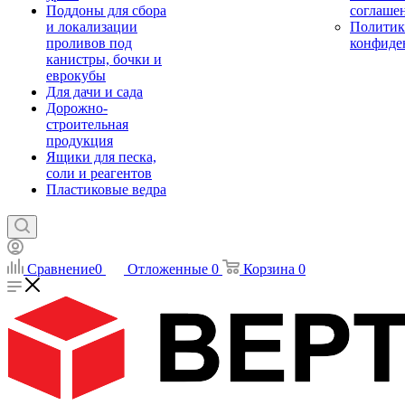
Поддоны для сбора
соглаше
и локализации
Политик
проливов под
конфиде
канистры, бочки и
еврокубы
Для дачи и сада
Дорожно-
строительная
продукция
Ящики для песка,
соли и реагентов
Пластиковые ведра
Сравнение
0
Отложенные
0
Корзина
0