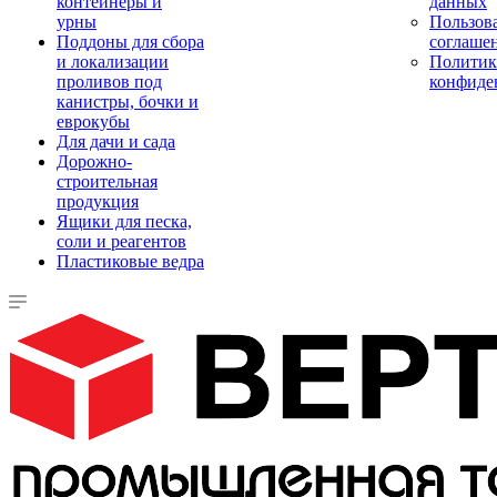
контейнеры и
данных
урны
Пользова
Поддоны для сбора
соглаше
и локализации
Политик
проливов под
конфиде
канистры, бочки и
еврокубы
Для дачи и сада
Дорожно-
строительная
продукция
Ящики для песка,
соли и реагентов
Пластиковые ведра