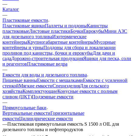
—
Каталог
—
Пластиковые емкости
Пластиковые ящики
Паллеты и поддоны
Канистры
пластиковые
Листовые пластики
Бочки
Еврокубы
Мини АЗС
для дизельного топлива
Изотермические
контейнеры
Крупногабаритные контейнеры
Мусорные
контейнеры и урны
Поддоны для сбора и локализации
проливов под канистры, бочки и еврокубы
Для дачи и
сада
Дорожно-строительная продукция
Ящики для песка, соли
и реагентов
Пластиковые ведра
—
Емкости для воды и дизельного топлива
Пищевые ванны
Емкости с мешалками
Емкости с усиленной
стенкой
Мягкие емкости
Специзделия
Для сельского
хозяйства
Комплектующие
Конусные емкости с полным
сливом (ЦКТ)
Подземные емкости
—
Прямоугольные баки
Вертикальные емкости
Горизонтальные
емкости
Цилиндрические емкости
—
Пластиковая прямоугольная емкость S 1500 л OIL для
дизельного топлива и нефтепродуктов