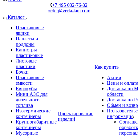
+7 495 032-76-32
order@verta-tara.com
Каталог
Пластиковые
ящики
Паллеты и
поддоны
Канистры
пластиковые
Листовые
пластики
Как купить
Бочки
Пластиковые
Акции
емкости
Цены и оплат
Еврокубы
Доставка по М
Мини АЗС для
области
дизельного
Доставка по Р
топлива
Обмен и возвр
Изотермические
Пользовательс
Проектирование
контейнеры
информация
изделий
Крупногабаритные
Соглаше
контейнеры
обработ
Мусорные
персона