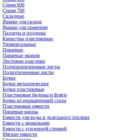
Серия 600
Серия 700
Складные
Ящики для склада
Ящики для хранения
Паллеты и поддоны
Канистры пластиковые
Универсальные
Пищевые
Пищевые эконом
Листовые пластики
Полипропиленовые листы
Полиэтиленовые листы
Бочки
Бочки металлические
Бочки пластиковые
Пластиковые бидоны и фляги
Бочки из нержавеющей стали
Пластиковые емкости
Пищевые ванны
Емкости для воды и дизельного топлива
Емкости с мешалками
Емкости с усиленной стенкой
Мягкие емкости
Специзделия