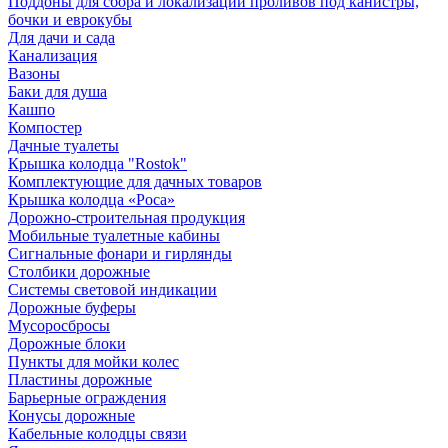
Поддоны для сбора и локализации проливов под канистры,
бочки и еврокубы
Для дачи и сада
Канализация
Вазоны
Баки для душа
Кашпо
Компостер
Дачные туалеты
Крышка колодца "Rostok"
Комплектующие для дачных товаров
Крышка колодца «Роса»
Дорожно-строительная продукция
Мобильные туалетные кабины
Сигнальные фонари и гирлянды
Столбики дорожные
Системы световой индикации
Дорожные буферы
Мусоросбросы
Дорожные блоки
Пункты для мойки колес
Пластины дорожные
Барьерные ограждения
Конусы дорожные
Кабельные колодцы связи