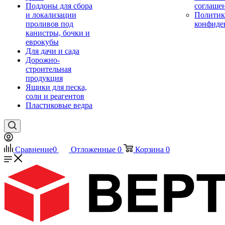
Поддоны для сбора
соглаше
и локализации
Политик
проливов под
конфиде
канистры, бочки и
еврокубы
Для дачи и сада
Дорожно-
строительная
продукция
Ящики для песка,
соли и реагентов
Пластиковые ведра
Сравнение
0
Отложенные
0
Корзина
0