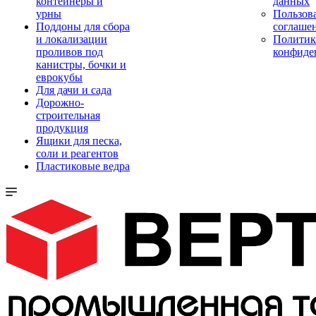
контейнеры и
данных
урны
Пользова
Поддоны для сбора
соглаше
и локализации
Политик
проливов под
конфиде
канистры, бочки и
еврокубы
Для дачи и сада
Дорожно-
строительная
продукция
Ящики для песка,
соли и реагентов
Пластиковые ведра