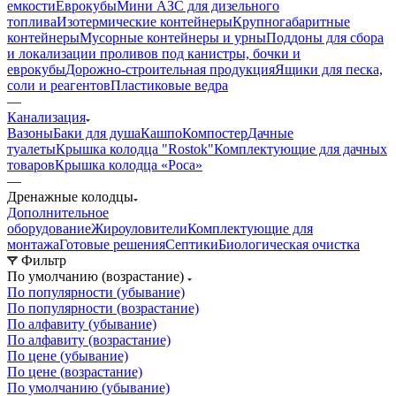
емкости
Еврокубы
Мини АЗС для дизельного
топлива
Изотермические контейнеры
Крупногабаритные
контейнеры
Мусорные контейнеры и урны
Поддоны для сбора
и локализации проливов под канистры, бочки и
еврокубы
Дорожно-строительная продукция
Ящики для песка,
соли и реагентов
Пластиковые ведра
—
Канализация
Вазоны
Баки для душа
Кашпо
Компостер
Дачные
туалеты
Крышка колодца "Rostok"
Комплектующие для дачных
товаров
Крышка колодца «Роса»
—
Дренажные колодцы
Дополнительное
оборудование
Жироуловители
Комплектующие для
монтажа
Готовые решения
Септики
Биологическая очистка
Фильтр
По умолчанию (возрастание)
По популярности (убывание)
По популярности (возрастание)
По алфавиту (убывание)
По алфавиту (возрастание)
По цене (убывание)
По цене (возрастание)
По умолчанию (убывание)