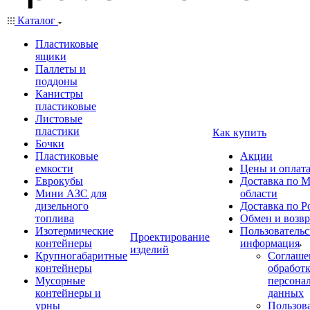
Каталог
Пластиковые
ящики
Паллеты и
поддоны
Канистры
пластиковые
Листовые
пластики
Как купить
Бочки
Пластиковые
Акции
емкости
Цены и оплат
Еврокубы
Доставка по М
Мини АЗС для
области
дизельного
Доставка по Р
топлива
Обмен и возвр
Изотермические
Пользовательс
Проектирование
контейнеры
информация
изделий
Крупногабаритные
Соглаше
контейнеры
обработ
Мусорные
персона
контейнеры и
данных
урны
Пользова