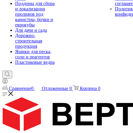
Поддоны для сбора
соглаше
и локализации
Политик
проливов под
конфиде
канистры, бочки и
еврокубы
Для дачи и сада
Дорожно-
строительная
продукция
Ящики для песка,
соли и реагентов
Пластиковые ведра
Сравнение
0
Отложенные
0
Корзина
0