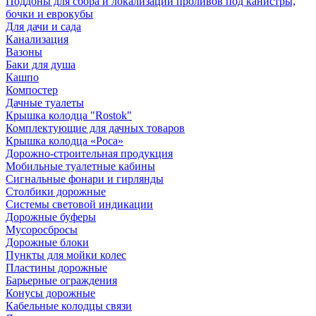
Поддоны для сбора и локализации проливов под канистры,
бочки и еврокубы
Для дачи и сада
Канализация
Вазоны
Баки для душа
Кашпо
Компостер
Дачные туалеты
Крышка колодца "Rostok"
Комплектующие для дачных товаров
Крышка колодца «Роса»
Дорожно-строительная продукция
Мобильные туалетные кабины
Сигнальные фонари и гирлянды
Столбики дорожные
Системы световой индикации
Дорожные буферы
Мусоросбросы
Дорожные блоки
Пункты для мойки колес
Пластины дорожные
Барьерные ограждения
Конусы дорожные
Кабельные колодцы связи