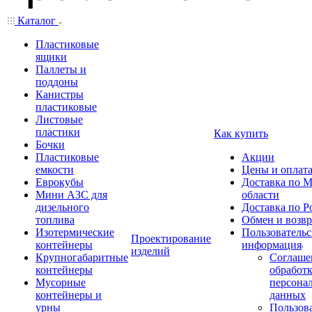
Каталог
Пластиковые
ящики
Паллеты и
поддоны
Канистры
пластиковые
Листовые
пластики
Как купить
Бочки
Пластиковые
Акции
емкости
Цены и оплат
Еврокубы
Доставка по М
Мини АЗС для
области
дизельного
Доставка по Р
топлива
Обмен и возвр
Изотермические
Пользовательс
Проектирование
контейнеры
информация
изделий
Крупногабаритные
Соглаше
контейнеры
обработ
Мусорные
персона
контейнеры и
данных
урны
Пользова