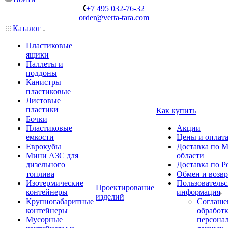
+7 495 032-76-32
order@verta-tara.com
Каталог
Пластиковые
ящики
Паллеты и
поддоны
Канистры
пластиковые
Листовые
пластики
Как купить
Бочки
Пластиковые
Акции
емкости
Цены и оплат
Еврокубы
Доставка по М
Мини АЗС для
области
дизельного
Доставка по Р
топлива
Обмен и возвр
Изотермические
Пользовательс
Проектирование
контейнеры
информация
изделий
Крупногабаритные
Соглаше
контейнеры
обработ
Мусорные
персона