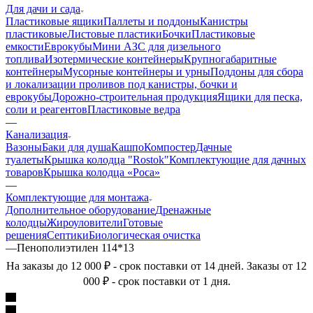
Для дачи и сада
Пластиковые ящики
Паллеты и поддоны
Канистры
пластиковые
Листовые пластики
Бочки
Пластиковые
емкости
Еврокубы
Мини АЗС для дизельного
топлива
Изотермические контейнеры
Крупногабаритные
контейнеры
Мусорные контейнеры и урны
Поддоны для сбора
и локализации проливов под канистры, бочки и
еврокубы
Дорожно-строительная продукция
Ящики для песка,
соли и реагентов
Пластиковые ведра
—
Канализация
Вазоны
Баки для душа
Кашпо
Компостер
Дачные
туалеты
Крышка колодца "Rostok"
Комплектующие для дачных
товаров
Крышка колодца «Роса»
—
Комплектующие для монтажа
Дополнительное оборудование
Дренажные
колодцы
Жироуловители
Готовые
решения
Септики
Биологическая очистка
—
Пенополиэтилен 114*13
На заказы до 12 000 ₽ - срок поставки от 14 дней. Заказы от 12
000 ₽ - срок поставки от 1 дня.