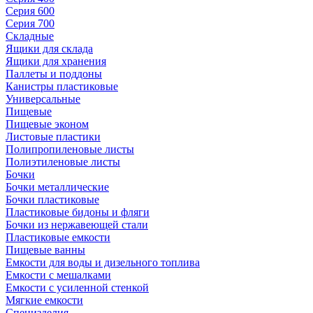
Серия 600
Серия 700
Складные
Ящики для склада
Ящики для хранения
Паллеты и поддоны
Канистры пластиковые
Универсальные
Пищевые
Пищевые эконом
Листовые пластики
Полипропиленовые листы
Полиэтиленовые листы
Бочки
Бочки металлические
Бочки пластиковые
Пластиковые бидоны и фляги
Бочки из нержавеющей стали
Пластиковые емкости
Пищевые ванны
Емкости для воды и дизельного топлива
Емкости с мешалками
Емкости с усиленной стенкой
Мягкие емкости
Специзделия