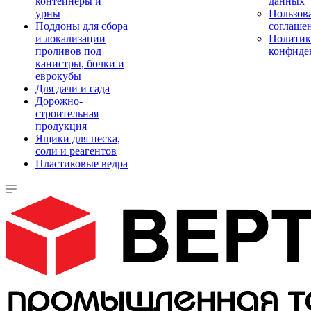
контейнеры и
данных
урны
Пользова
Поддоны для сбора
соглаше
и локализации
Политик
проливов под
конфиде
канистры, бочки и
еврокубы
Для дачи и сада
Дорожно-
строительная
продукция
Ящики для песка,
соли и реагентов
Пластиковые ведра