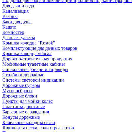
Поддоны для сбора и локализации проливов под канистры, бо
Для дачи и сада
Канализация
Вазоны
Баки для душа
Кашпо
Компостер
Дачные туалеты
Крышка колодца "Rostok"
Комплектующие для дачных товаров
Крышка колодца «Роса»
Дорожно-строительная продукция
Мобильные туалетные кабины
Сигнальные фонари и гирлянды
Столбики дорожные
Системы световой индикации
Дорожные буферы
Мусоросбросы
Дорожные блоки
Пункты для мойки колес
Пластины дорожные
Барьерные ограждения
Конусы дорожные
Кабельные колодцы связи
Ящики для песка, соли и реагентов