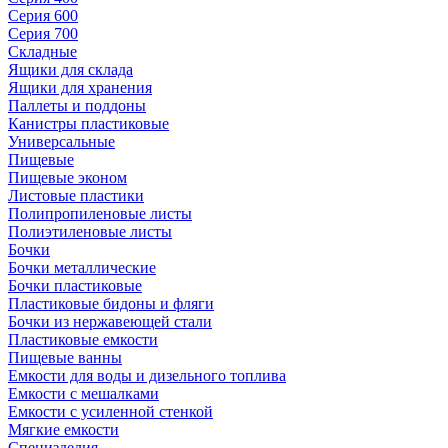
Серия 600
Серия 700
Складные
Ящики для склада
Ящики для хранения
Паллеты и поддоны
Канистры пластиковые
Универсальные
Пищевые
Пищевые эконом
Листовые пластики
Полипропиленовые листы
Полиэтиленовые листы
Бочки
Бочки металлические
Бочки пластиковые
Пластиковые бидоны и фляги
Бочки из нержавеющей стали
Пластиковые емкости
Пищевые ванны
Емкости для воды и дизельного топлива
Емкости с мешалками
Емкости с усиленной стенкой
Мягкие емкости
Специзделия