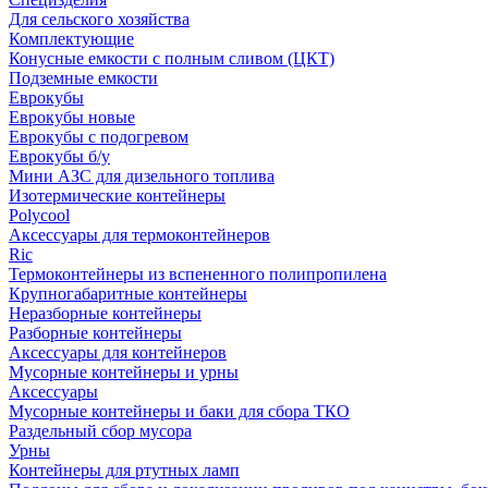
Для сельского хозяйства
Комплектующие
Конусные емкости с полным сливом (ЦКТ)
Подземные емкости
Еврокубы
Еврокубы новые
Еврокубы с подогревом
Еврокубы б/у
Мини АЗС для дизельного топлива
Изотермические контейнеры
Polycool
Аксессуары для термоконтейнеров
Ric
Термоконтейнеры из вспененного полипропилена
Крупногабаритные контейнеры
Неразборные контейнеры
Разборные контейнеры
Аксессуары для контейнеров
Мусорные контейнеры и урны
Аксессуары
Мусорные контейнеры и баки для сбора ТКО
Раздельный сбор мусора
Урны
Контейнеры для ртутных ламп