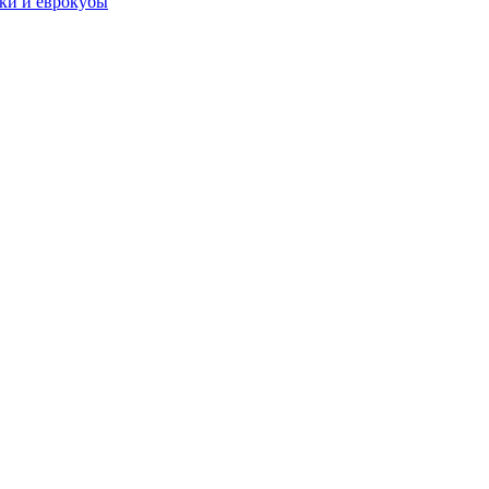
чки и еврокубы