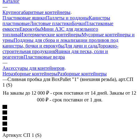
Каталог
—
Крупногабаритные контейнеры
Пластиковые ящики
Паллеты и поддоны
Канистры
пластиковые
Листовые пластики
Бочки
Пластиковые
емкости
Еврокубы
Мини АЗС для дизельного
топлива
Изотермические контейнеры
Мусорные контейнеры и
урны
Поддоны для сбора и локализации проливов под
канистры, бочки и еврокубы
Для дачи и сада
Дорожно-
строительная продукция
Ящики для песка, соли и
реагентов
Пластиковые ведра
—
Аксессуары для контейнеров
Неразборные контейнеры
Разборные контейнеры
—
Сливная пробка для BoxPallet "1" (внешняя резьба), арт.СП
1 (S)
На заказы до 12 000 ₽ - срок поставки от 14 дней. Заказы от 12
000 ₽ - срок поставки от 1 дня.
Артикул:
СП 1 (S)