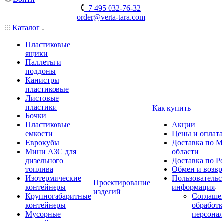
+7 495 032-76-32
order@verta-tara.com
Каталог
Пластиковые
ящики
Паллеты и
поддоны
Канистры
пластиковые
Листовые
пластики
Как купить
Бочки
Пластиковые
Акции
емкости
Цены и оплат
Еврокубы
Доставка по М
Мини АЗС для
области
дизельного
Доставка по Р
топлива
Обмен и возвр
Изотермические
Пользовательс
Проектирование
контейнеры
информация
изделий
Крупногабаритные
Соглаше
контейнеры
обработ
Мусорные
персона