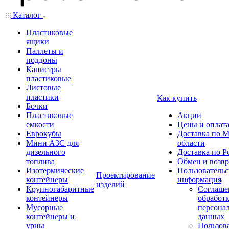
Каталог
Пластиковые
ящики
Паллеты и
поддоны
Канистры
пластиковые
Листовые
пластики
Как купить
Бочки
Пластиковые
Акции
емкости
Цены и оплат
Еврокубы
Доставка по М
Мини АЗС для
области
дизельного
Доставка по Р
топлива
Обмен и возвр
Изотермические
Пользовательс
Проектирование
контейнеры
информация
изделий
Крупногабаритные
Соглаше
контейнеры
обработ
Мусорные
персона
контейнеры и
данных
урны
Пользова