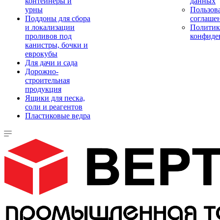
контейнеры и
данных
урны
Пользова
Поддоны для сбора
соглаше
и локализации
Политик
проливов под
конфиде
канистры, бочки и
еврокубы
Для дачи и сада
Дорожно-
строительная
продукция
Ящики для песка,
соли и реагентов
Пластиковые ведра