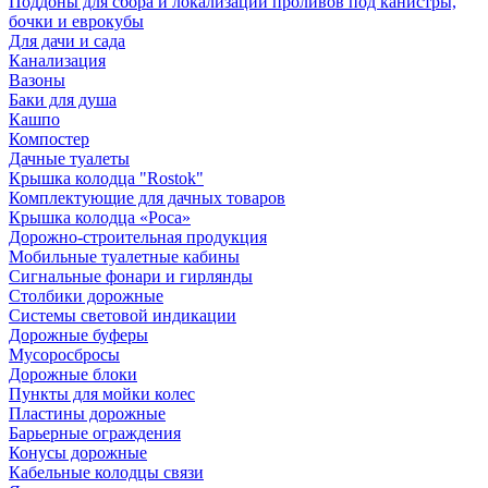
Поддоны для сбора и локализации проливов под канистры,
бочки и еврокубы
Для дачи и сада
Канализация
Вазоны
Баки для душа
Кашпо
Компостер
Дачные туалеты
Крышка колодца "Rostok"
Комплектующие для дачных товаров
Крышка колодца «Роса»
Дорожно-строительная продукция
Мобильные туалетные кабины
Сигнальные фонари и гирлянды
Столбики дорожные
Системы световой индикации
Дорожные буферы
Мусоросбросы
Дорожные блоки
Пункты для мойки колес
Пластины дорожные
Барьерные ограждения
Конусы дорожные
Кабельные колодцы связи