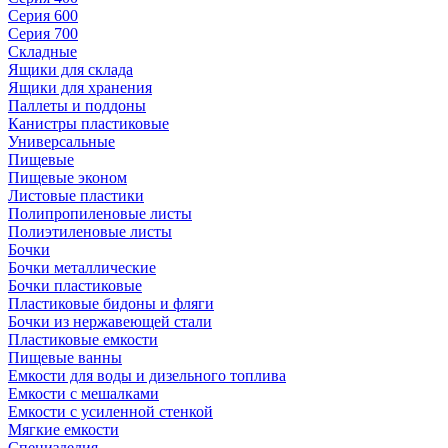
Серия 600
Серия 700
Складные
Ящики для склада
Ящики для хранения
Паллеты и поддоны
Канистры пластиковые
Универсальные
Пищевые
Пищевые эконом
Листовые пластики
Полипропиленовые листы
Полиэтиленовые листы
Бочки
Бочки металлические
Бочки пластиковые
Пластиковые бидоны и фляги
Бочки из нержавеющей стали
Пластиковые емкости
Пищевые ванны
Емкости для воды и дизельного топлива
Емкости с мешалками
Емкости с усиленной стенкой
Мягкие емкости
Специзделия