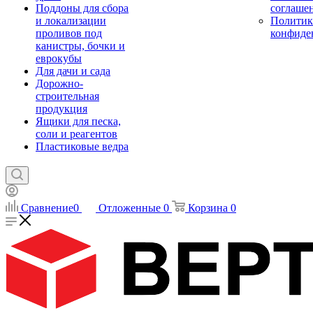
Поддоны для сбора
соглаше
и локализации
Политик
проливов под
конфиде
канистры, бочки и
еврокубы
Для дачи и сада
Дорожно-
строительная
продукция
Ящики для песка,
соли и реагентов
Пластиковые ведра
Сравнение
0
Отложенные
0
Корзина
0