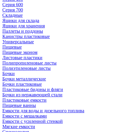
Серия 600
Серия 700
Складные
Ящики для склада
Ящики для хранения
Паллеты и поддоны
Канистры пластиковые
Универсальные
Пищевые
Пищевые эконом
Листовые пластики
Полипропиленовые листы
Полиэтиленовые листы
Бочки
Бочки металлические
Бочки пластиковые
Пластиковые бидоны и фляги
Бочки из нержавеющей стали
Пластиковые емкости
Пищевые ванны
Емкости для воды и дизельного топлива
Емкости с мешалками
Емкости с усиленной стенкой
Мягкие емкости
Специзделия