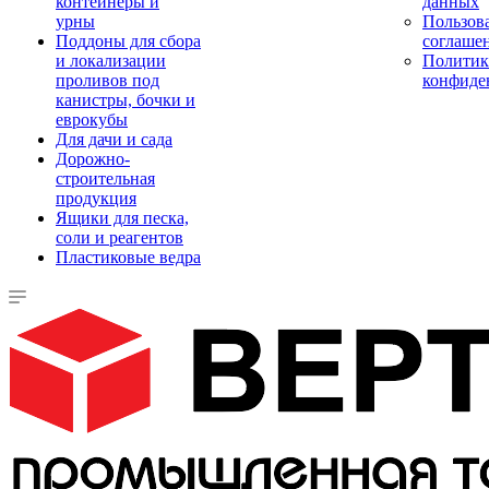
контейнеры и
данных
урны
Пользова
Поддоны для сбора
соглаше
и локализации
Политик
проливов под
конфиде
канистры, бочки и
еврокубы
Для дачи и сада
Дорожно-
строительная
продукция
Ящики для песка,
соли и реагентов
Пластиковые ведра