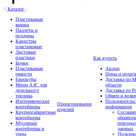
Каталог
Пластиковые
ящики
Паллеты и
поддоны
Канистры
пластиковые
Листовые
пластики
Как купить
Бочки
Пластиковые
Акции
емкости
Цены и оплат
Еврокубы
Доставка по М
Мини АЗС для
области
дизельного
Доставка по Р
топлива
Обмен и возвр
Изотермические
Пользовательс
Проектирование
контейнеры
информация
изделий
Крупногабаритные
Соглаше
контейнеры
обработ
Мусорные
персона
контейнеры и
данных
урны
Пользова