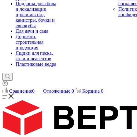
Поддоны для сбора
соглаше
и локализации
Политик
проливов под
конфиде
канистры, бочки и
еврокубы
Для дачи и сада
Дорожно-
строительная
продукция
Ящики для песка,
соли и реагентов
Пластиковые ведра
Сравнение
0
Отложенные
0
Корзина
0