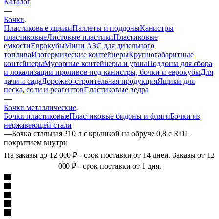
Каталог
—
Бочки
Пластиковые ящики
Паллеты и поддоны
Канистры
пластиковые
Листовые пластики
Пластиковые
емкости
Еврокубы
Мини АЗС для дизельного
топлива
Изотермические контейнеры
Крупногабаритные
контейнеры
Мусорные контейнеры и урны
Поддоны для сбора
и локализации проливов под канистры, бочки и еврокубы
Для
дачи и сада
Дорожно-строительная продукция
Ящики для
песка, соли и реагентов
Пластиковые ведра
—
Бочки металлические
Бочки пластиковые
Пластиковые бидоны и фляги
Бочки из
нержавеющей стали
—
Бочка стальная 210 л с крышкой на обруче 0,8 c RDL
покрытием внутри
На заказы до 12 000 ₽ - срок поставки от 14 дней. Заказы от 12
000 ₽ - срок поставки от 1 дня.