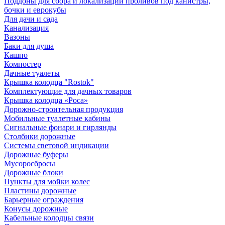
Поддоны для сбора и локализации проливов под канистры,
бочки и еврокубы
Для дачи и сада
Канализация
Вазоны
Баки для душа
Кашпо
Компостер
Дачные туалеты
Крышка колодца "Rostok"
Комплектующие для дачных товаров
Крышка колодца «Роса»
Дорожно-строительная продукция
Мобильные туалетные кабины
Сигнальные фонари и гирлянды
Столбики дорожные
Системы световой индикации
Дорожные буферы
Мусоросбросы
Дорожные блоки
Пункты для мойки колес
Пластины дорожные
Барьерные ограждения
Конусы дорожные
Кабельные колодцы связи