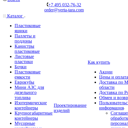
+7 495 032-76-32
order@verta-tara.com
Каталог
Пластиковые
ящики
Паллеты и
поддоны
Канистры
пластиковые
Листовые
пластики
Как купить
Бочки
Пластиковые
Акции
емкости
Цены и оплат
Еврокубы
Доставка по М
Мини АЗС для
области
дизельного
Доставка по Р
топлива
Обмен и возвр
Изотермические
Пользовательс
Проектирование
контейнеры
информация
изделий
Крупногабаритные
Соглаше
контейнеры
обработ
Мусорные
персона