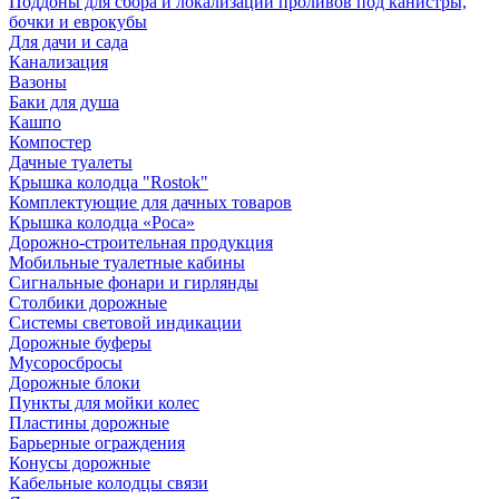
Поддоны для сбора и локализации проливов под канистры,
бочки и еврокубы
Для дачи и сада
Канализация
Вазоны
Баки для душа
Кашпо
Компостер
Дачные туалеты
Крышка колодца "Rostok"
Комплектующие для дачных товаров
Крышка колодца «Роса»
Дорожно-строительная продукция
Мобильные туалетные кабины
Сигнальные фонари и гирлянды
Столбики дорожные
Системы световой индикации
Дорожные буферы
Мусоросбросы
Дорожные блоки
Пункты для мойки колес
Пластины дорожные
Барьерные ограждения
Конусы дорожные
Кабельные колодцы связи