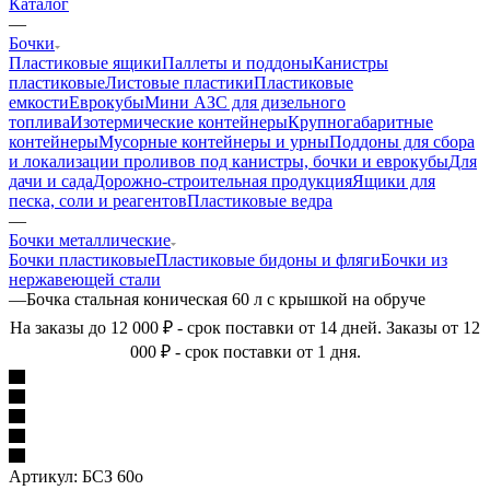
Каталог
—
Бочки
Пластиковые ящики
Паллеты и поддоны
Канистры
пластиковые
Листовые пластики
Пластиковые
емкости
Еврокубы
Мини АЗС для дизельного
топлива
Изотермические контейнеры
Крупногабаритные
контейнеры
Мусорные контейнеры и урны
Поддоны для сбора
и локализации проливов под канистры, бочки и еврокубы
Для
дачи и сада
Дорожно-строительная продукция
Ящики для
песка, соли и реагентов
Пластиковые ведра
—
Бочки металлические
Бочки пластиковые
Пластиковые бидоны и фляги
Бочки из
нержавеющей стали
—
Бочка стальная коническая 60 л с крышкой на обруче
На заказы до 12 000 ₽ - срок поставки от 14 дней. Заказы от 12
000 ₽ - срок поставки от 1 дня.
Артикул:
БСЗ 60о