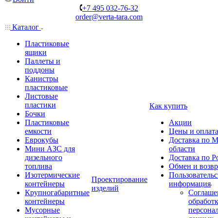
+7 495 032-76-32
order@verta-tara.com
Каталог
Пластиковые
ящики
Паллеты и
поддоны
Канистры
пластиковые
Листовые
пластики
Как купить
Бочки
Пластиковые
Акции
емкости
Цены и оплат
Еврокубы
Доставка по М
Мини АЗС для
области
дизельного
Доставка по Р
топлива
Обмен и возвр
Изотермические
Пользовательс
Проектирование
контейнеры
информация
изделий
Крупногабаритные
Соглаше
контейнеры
обработ
Мусорные
персона