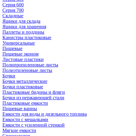
Серия 600
Серия 700
Складные
Ящики для склада
Ящики для хранения
Паллеты и поддоны
Канистры пластиковые
Универсальные
Пищевые
Пищевые эконом
Листовые пластики
Полипропиленовые листы
Полиэтиленовые листы
Бочки
Бочки металлические
Бочки пластиковые
Пластиковые бидоны и фляги
Бочки из нержавеющей стали
Пластиковые емкости
Пищевые ванны
Емкости для воды и дизельного топлива
Емкости с мешалками
Емкости с усиленной стенкой
Мягкие емкости
Специзделия