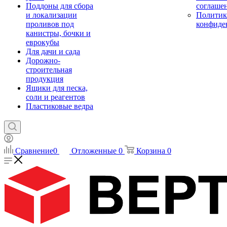
Поддоны для сбора
соглаше
и локализации
Политик
проливов под
конфиде
канистры, бочки и
еврокубы
Для дачи и сада
Дорожно-
строительная
продукция
Ящики для песка,
соли и реагентов
Пластиковые ведра
Сравнение
0
Отложенные
0
Корзина
0