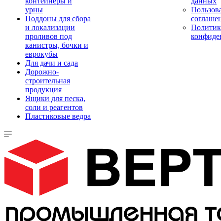
контейнеры и
данных
урны
Пользова
Поддоны для сбора
соглаше
и локализации
Политик
проливов под
конфиде
канистры, бочки и
еврокубы
Для дачи и сада
Дорожно-
строительная
продукция
Ящики для песка,
соли и реагентов
Пластиковые ведра