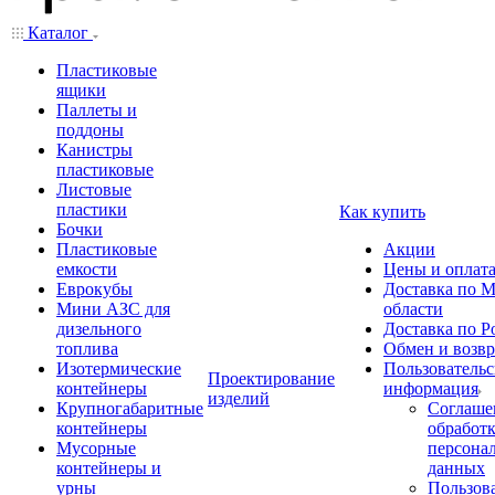
Каталог
Пластиковые
ящики
Паллеты и
поддоны
Канистры
пластиковые
Листовые
пластики
Как купить
Бочки
Пластиковые
Акции
емкости
Цены и оплат
Еврокубы
Доставка по М
Мини АЗС для
области
дизельного
Доставка по Р
топлива
Обмен и возвр
Изотермические
Пользовательс
Проектирование
контейнеры
информация
изделий
Крупногабаритные
Соглаше
контейнеры
обработ
Мусорные
персона
контейнеры и
данных
урны
Пользова