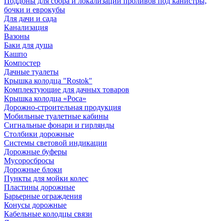
Поддоны для сбора и локализации проливов под канистры,
бочки и еврокубы
Для дачи и сада
Канализация
Вазоны
Баки для душа
Кашпо
Компостер
Дачные туалеты
Крышка колодца "Rostok"
Комплектующие для дачных товаров
Крышка колодца «Роса»
Дорожно-строительная продукция
Мобильные туалетные кабины
Сигнальные фонари и гирлянды
Столбики дорожные
Системы световой индикации
Дорожные буферы
Мусоросбросы
Дорожные блоки
Пункты для мойки колес
Пластины дорожные
Барьерные ограждения
Конусы дорожные
Кабельные колодцы связи