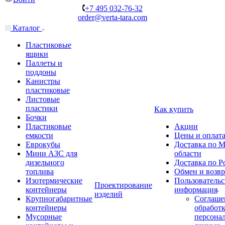
+7 495 032-76-32
order@verta-tara.com
Каталог
Пластиковые
ящики
Паллеты и
поддоны
Канистры
пластиковые
Листовые
пластики
Как купить
Бочки
Пластиковые
Акции
емкости
Цены и оплат
Еврокубы
Доставка по М
Мини АЗС для
области
дизельного
Доставка по Р
топлива
Обмен и возвр
Изотермические
Пользовательс
Проектирование
контейнеры
информация
изделий
Крупногабаритные
Соглаше
контейнеры
обработ
Мусорные
персона