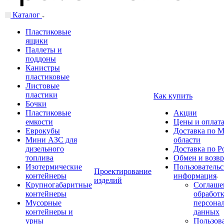
Каталог
Пластиковые
ящики
Паллеты и
поддоны
Канистры
пластиковые
Листовые
пластики
Как купить
Бочки
Пластиковые
Акции
емкости
Цены и оплат
Еврокубы
Доставка по М
Мини АЗС для
области
дизельного
Доставка по Р
топлива
Обмен и возвр
Изотермические
Пользовательс
Проектирование
контейнеры
информация
изделий
Крупногабаритные
Соглаше
контейнеры
обработ
Мусорные
персона
контейнеры и
данных
урны
Пользова