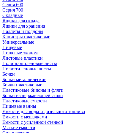
Серия 600
Серия 700
Складные
Ящики для склада
Ящики для хранения
Паллеты и поддоны
Канистры пластиковые
Универсальные
Пищевые
Пищевые эконом
Листовые пластики
Полипропиленовые листы
Полиэтиленовые листы
Бочки
Бочки металлические
Бочки пластиковые
Пластиковые бидоны и фляги
Бочки из нержавеющей стали
Пластиковые емкости
Пищевые ванны
Емкости для воды и дизельного топлива
Емкости с мешалками
Емкости с усиленной стенкой
Мягкие емкости
Специзделия