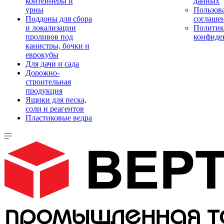
контейнеры и
данных
урны
Пользова
Поддоны для сбора
соглаше
и локализации
Политик
проливов под
конфиде
канистры, бочки и
еврокубы
Для дачи и сада
Дорожно-
строительная
продукция
Ящики для песка,
соли и реагентов
Пластиковые ведра