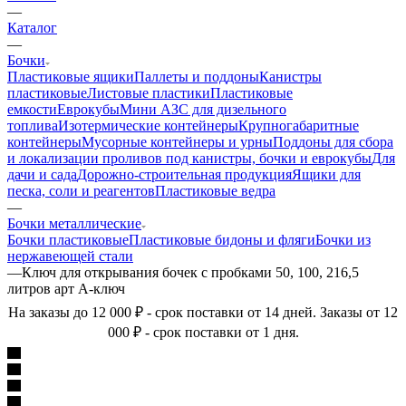
—
Каталог
—
Бочки
Пластиковые ящики
Паллеты и поддоны
Канистры
пластиковые
Листовые пластики
Пластиковые
емкости
Еврокубы
Мини АЗС для дизельного
топлива
Изотермические контейнеры
Крупногабаритные
контейнеры
Мусорные контейнеры и урны
Поддоны для сбора
и локализации проливов под канистры, бочки и еврокубы
Для
дачи и сада
Дорожно-строительная продукция
Ящики для
песка, соли и реагентов
Пластиковые ведра
—
Бочки металлические
Бочки пластиковые
Пластиковые бидоны и фляги
Бочки из
нержавеющей стали
—
Ключ для открывания бочек с пробками 50, 100, 216,5
литров арт А-ключ
На заказы до 12 000 ₽ - срок поставки от 14 дней. Заказы от 12
000 ₽ - срок поставки от 1 дня.