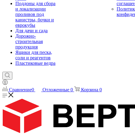
Поддоны для сбора
соглаше
и локализации
Политик
проливов под
конфиде
канистры, бочки и
еврокубы
Для дачи и сада
Дорожно-
строительная
продукция
Ящики для песка,
соли и реагентов
Пластиковые ведра
Сравнение
0
Отложенные
0
Корзина
0