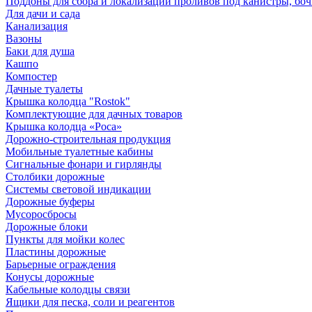
Поддоны для сбора и локализации проливов под канистры, бо
Для дачи и сада
Канализация
Вазоны
Баки для душа
Кашпо
Компостер
Дачные туалеты
Крышка колодца "Rostok"
Комплектующие для дачных товаров
Крышка колодца «Роса»
Дорожно-строительная продукция
Мобильные туалетные кабины
Сигнальные фонари и гирлянды
Столбики дорожные
Системы световой индикации
Дорожные буферы
Мусоросбросы
Дорожные блоки
Пункты для мойки колес
Пластины дорожные
Барьерные ограждения
Конусы дорожные
Кабельные колодцы связи
Ящики для песка, соли и реагентов