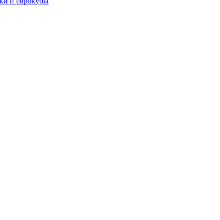
чки и еврокубы