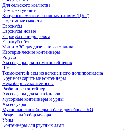
Для сельского хозяйства
Комплектующие
Конусные емкости с полным сливом (ЦКТ)
Подземные емкости
Еврокубы
Еврокубы новые
Еврокубы с подогревом
Еврокубы б/у
Мини АЗС для дизельного топлива
Изотермические контейнеры
Polycool
Аксессуары для термоконтейнеров
Ric
Термоконтейнеры из вспененного полипропилена
Крупногабаритные контейнеры
Неразборные контейнеры
Разборные контейнеры
Аксессуары для контейнеров
Мусорные контейнеры и урны
Аксессуары
Мусорные контейнеры и баки для сбора ТКО
Раздельный сбор мусора
Урны
Контейнеры для ртутных ламп