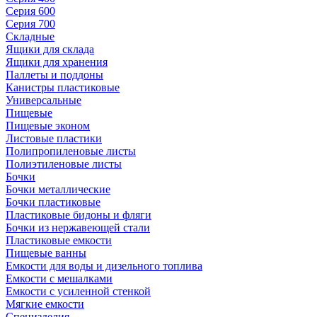
Серия 600
Серия 700
Складные
Ящики для склада
Ящики для хранения
Паллеты и поддоны
Канистры пластиковые
Универсальные
Пищевые
Пищевые эконом
Листовые пластики
Полипропиленовые листы
Полиэтиленовые листы
Бочки
Бочки металлические
Бочки пластиковые
Пластиковые бидоны и фляги
Бочки из нержавеющей стали
Пластиковые емкости
Пищевые ванны
Емкости для воды и дизельного топлива
Емкости с мешалками
Емкости с усиленной стенкой
Мягкие емкости
Специзделия